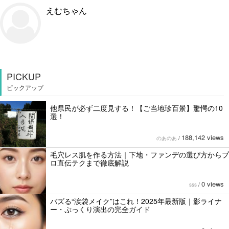
えむちゃん
PICKUP
ピックアップ
他県民が必ず二度見する！【ご当地珍百景】驚愕の10
選！
188,142 views
のあのあ
/
毛穴レス肌を作る方法｜下地・ファンデの選び方からプ
ロ直伝テクまで徹底解説
0 views
sss
/
バズる“涙袋メイク”はこれ！2025年最新版｜影ライナ
ー・ぷっくり演出の完全ガイド