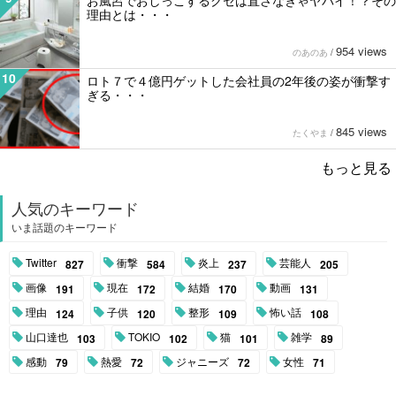
お風呂でおしっこするクセは直さなきゃヤバイ！？その
理由とは・・・
954 views
のあのあ
/
10
ロト７で４億円ゲットした会社員の2年後の姿が衝撃す
ぎる・・・
845 views
たくやま
/
もっと見る
人気のキーワード
いま話題のキーワード
Twitter
衝撃
炎上
芸能人
827
584
237
205
画像
現在
結婚
動画
191
172
170
131
理由
子供
整形
怖い話
124
120
109
108
山口達也
TOKIO
猫
雑学
103
102
101
89
感動
熱愛
ジャニーズ
女性
79
72
72
71