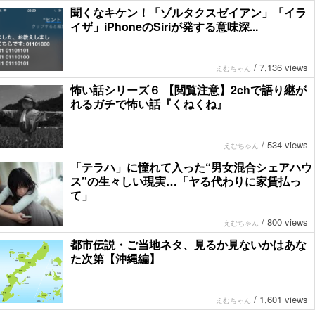
聞くなキケン！「ゾルタクスゼイアン」「イラ
イザ」iPhoneのSiriが発する意味深...
/
7,136 views
えむちゃん
怖い話シリーズ６ 【閲覧注意】2chで語り継が
れるガチで怖い話『くねくね』
/
534 views
えむちゃん
「テラハ」に憧れて入った“男女混合シェアハウ
ス”の生々しい現実…「ヤる代わりに家賃払っ
て」
/
800 views
えむちゃん
都市伝説・ご当地ネタ、見るか見ないかはあな
た次第【沖縄編】
/
1,601 views
えむちゃん