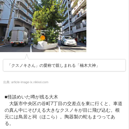
「クスノキさん」の愛称で親しまれる「楠木大神」
出典:
article-image-ix.nikkei.com
■怪談めいた噂が残る大木
大阪市中央区の谷町7丁目の交差点を東に行くと、車道
の真ん中にそびえる大きなクスノキが目に飛び込む。根
元には鳥居と祠（ほこら）。陶器製の蛇もまつってあ
る。