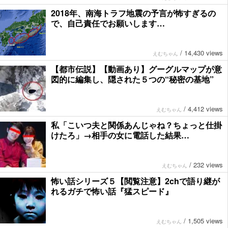
2018年、南海トラフ地震の予言が怖すぎるの
で、自己責任でお願いします…
/
14,430 views
えむちゃん
【都市伝説】【動画あり】グーグルマップが意
図的に編集し、隠された５つの“秘密の基地”
/
4,412 views
えむちゃん
私「こいつ夫と関係あんじゃね？ちょっと仕掛
けたろ」→相手の女に電話した結果…
/
232 views
えむちゃん
怖い話シリーズ５【閲覧注意】2chで語り継が
れるガチで怖い話『猛スピード』
/
1,505 views
えむちゃん