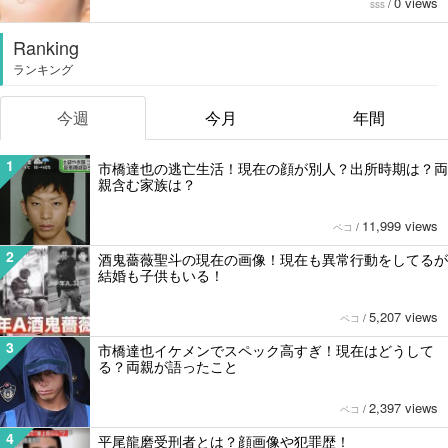
0 views
sss
/
Ranking
ランキング
今週
今月
年間
1
市橋達也の逃亡生活！現在の顔が別人？出所時期は？両
親含む家族は？
11,999 views
ペコ
/
2
酒鬼薔薇聖斗の現在の画像！現在も異常行動をしてるが
結婚も子供もいる！
5,207 views
ペコ
/
3
市橋達也イケメンでスペック高すぎ！現在はどうして
る？両親が語ったこと
2,397 views
ペコ
/
4
平尾龍磨受刑者とは？顔画像や犯罪歴！