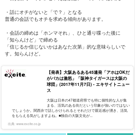
・話にオチがないと「で？」となる
普通の会話でもオチを求める傾向があります。
・会話の締めは「ホンマそれ」、ひと通り喋った後に
「知らんけど」で締める
「信じるか信じないかはあなた次第」的な意味らしいで
す。知らんけど。
【発表】大阪あるある45連発「アホはOKだ
がバカは激怒」「阪神タイガースは大阪の
球団」(2017年11月7日) - エキサイトニュー
ス
大阪は日本の47都道府県でも特に個性的な人が集
まる、活気のある街だという印象が強いのではない
でしょうか。関西弁で話しかけられるとそれだけで親近感が湧き、活気
をもらえる気がしますよね。■独自の大阪文化が...
出典:
www.excite.co.jp