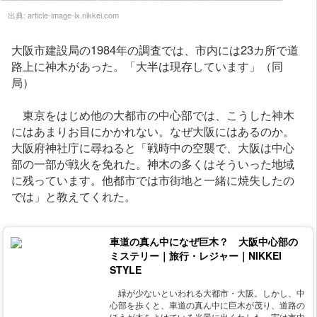
出典:
article-image-ix.nikkei.com
大阪市建設局の1984年の調査では、市内には23カ所で道
路上に神木があった。「大半は現存しています」（同
局）
東京をはじめ他の大都市の中心部では、こうした神木
にはあまりお目にかかれない。なぜ大阪にはあるのか。
大阪府神社庁に尋ねると「戦時中の空襲で、大阪は中心
部の一部が戦火を免れた。神木の多くはそういった地域
に残っています。他都市では市街地と一緒に焼失したの
では」と教えてくれた。
車道の真ん中になぜ巨木？ 大阪中心部の
ミステリー｜旅行・レジャー｜NIKKEI
STYLE
緑が少ないといわれる大都市・大阪。しかし、中
心部を歩くと、車道の真ん中に巨木が茂り、道路の
ほうが木をよけている光景に出くわした。実は市内