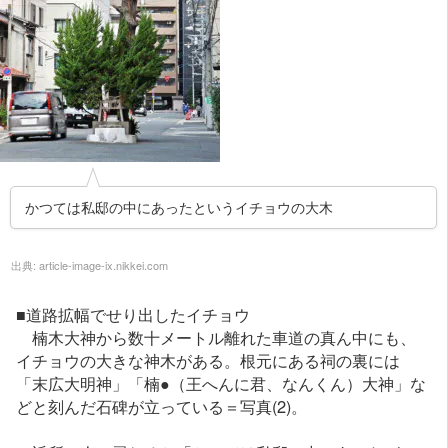
かつては私邸の中にあったというイチョウの大木
出典:
article-image-ix.nikkei.com
■道路拡幅でせり出したイチョウ
楠木大神から数十メートル離れた車道の真ん中にも、
イチョウの大きな神木がある。根元にある祠の裏には
「末広大明神」「楠●（王へんに君、なんくん）大神」な
どと刻んだ石碑が立っている＝写真(2)。