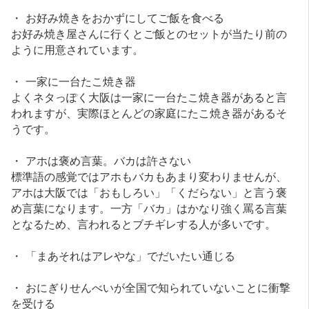
・ お好み焼きをおかずにしてご飯を食べる
お好み焼き屋さんに行くとご飯とのセットが当たり前の
ように用意されています。
・ 一家に一台たこ焼き器
よくネタっぽく大阪は一家に一台たこ焼き器があると言
われますが、実際ほとんどの家庭にたこ焼き器があるそ
うです。
・ アホは褒め言葉。バカは許さない
標準語の感覚ではアホもバカもあまり変わりませんが、
アホは大阪では「おもしろい」「くだらない」と言う褒
め言葉になります。一方「バカ」はかなり強く罵る言葉
となるため、言われるとブチギレする人が多いです。
・ 「まあそれはアレやな」でだいたい通じる
・ おにぎりせんべいが全国で知られていないことに衝撃
を受ける