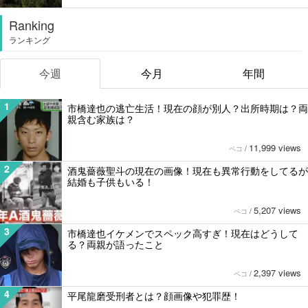
Ranking
ランキング
今週
今月
年間
1
市橋達也の逃亡生活！現在の顔が別人？出所時期は？両
親含む家族は？
11,999 views
ペコ
/
2
酒鬼薔薇聖斗の現在の画像！現在も異常行動をしてるが
結婚も子供もいる！
5,207 views
ペコ
/
3
市橋達也イケメンでスペック高すぎ！現在はどうして
る？両親が語ったこと
2,397 views
ペコ
/
4
平尾龍磨受刑者とは？顔画像や犯罪歴！