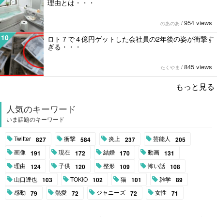
理由とは・・・
954 views
のあのあ
/
10
ロト７で４億円ゲットした会社員の2年後の姿が衝撃す
ぎる・・・
845 views
たくやま
/
もっと見る
人気のキーワード
いま話題のキーワード
Twitter
衝撃
炎上
芸能人
827
584
237
205
画像
現在
結婚
動画
191
172
170
131
理由
子供
整形
怖い話
124
120
109
108
山口達也
TOKIO
猫
雑学
103
102
101
89
感動
熱愛
ジャニーズ
女性
79
72
72
71