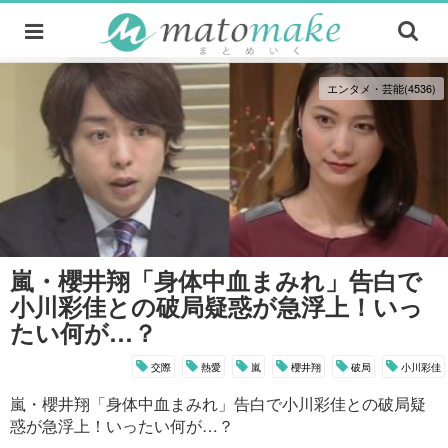
エンタメ・芸能(4536)
嵐・櫻井翔「身体中血まみれ」告白で
小川彩佳との破局疑惑が急浮上！いっ
たい何が…？
交際
熱愛
嵐
櫻井翔
破局
小川彩佳
嵐・櫻井翔「身体中血まみれ」告白で小川彩佳との破局疑
惑が急浮上！いったい何が…？