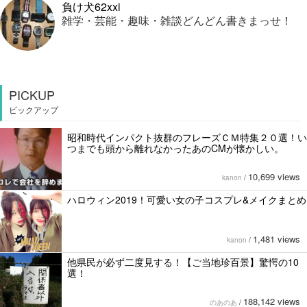
負け犬62xxi
雑学・芸能・趣味・雑談どんどん書きまっせ！
PICKUP
ピックアップ
昭和時代インパクト抜群のフレーズＣＭ特集２０選！い
つまでも頭から離れなかったあのCMが懐かしい。
10,699 views
kanon
/
ハロウィン2019！可愛い女の子コスプレ&メイクまとめ
1,481 views
kanon
/
他県民が必ず二度見する！【ご当地珍百景】驚愕の10
選！
188,142 views
のあのあ
/