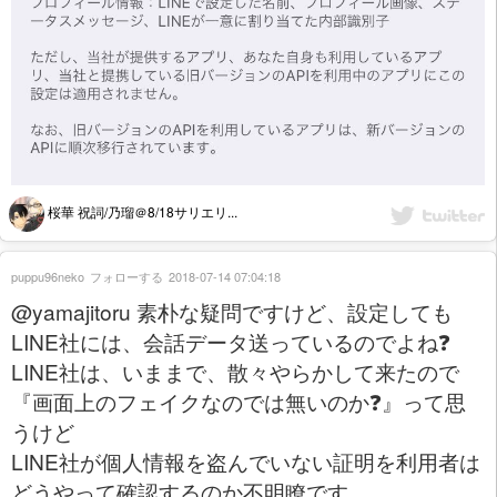
桜華 祝詞/乃瑠＠8/18サリエリ...
puppu96neko
フォローする
2018-07-14 07:04:18
@yamajitoru 素朴な疑問ですけど、設定しても
LINE社には、会話データ送っているのでよね❓
LINE社は、いままで、散々やらかして来たので
『画面上のフェイクなのでは無いのか❓』って思
うけど
LINE社が個人情報を盗んでいない証明を利用者は
どうやって確認するのか不明瞭です