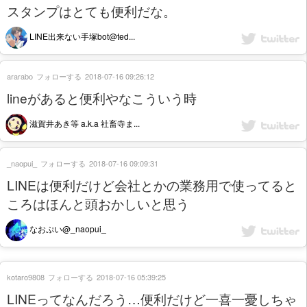
スタンプはとても便利だな。
LINE出来ない手塚bot@ted...
ararabo
フォローする
2018-07-16 09:26:12
lineがあると便利やなこういう時
滋賀井あき等 a.k.a 社畜寺ま...
_naopui_
フォローする
2018-07-16 09:09:31
LINEは便利だけど会社とかの業務用で使ってると
ころはほんと頭おかしいと思う
なおぷい@_naopui_
kotaro9808
フォローする
2018-07-16 05:39:25
LINEってなんだろう…便利だけど一喜一憂しちゃ