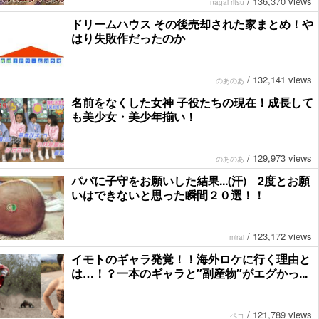
/
136,370 views
nagai ritsu
ドリームハウス その後売却された家まとめ！や
はり失敗作だったのか
/
132,141 views
のあのあ
名前をなくした女神 子役たちの現在！成長して
も美少女・美少年揃い！
/
129,973 views
のあのあ
パパに子守をお願いした結果...(汗) 2度とお願
いはできないと思った瞬間２０選！！
/
123,172 views
mirai
イモトのギャラ発覚！！海外ロケに行く理由と
は…！？一本のギャラと″副産物″がエグかっ...
/
121,789 views
ペコ