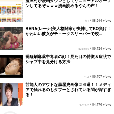
漫画村が漫画タウンとしてリニューアルオープ
ンしてるぞｗｗｗ漫画読めるやんの声！
/
88,914 views
kint
RENA(レーナ)美人格闘家が失神してKO負け！
かわいい彼女がチョークスリーパーで絞...
/
86,724 views
nagai ritsu
覚醒剤麻薬中毒者の顔！見た目の特徴＆症状で
シャブ中を見分ける方法
/
86,707 views
ペコ
芸能人のアウトな黒歴史画像２６選！！メディ
アで触れるのもタブーとされている闇が深すぎ
る！
/
84,776 views
うみうみ