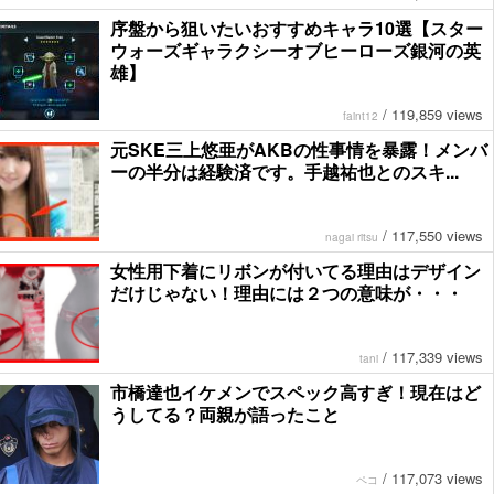
序盤から狙いたいおすすめキャラ10選【スター
ウォーズギャラクシーオブヒーローズ銀河の英
雄】
/
119,859 views
faint12
元SKE三上悠亜がAKBの性事情を暴露！メンバ
ーの半分は経験済です。手越祐也とのスキ...
/
117,550 views
nagai ritsu
女性用下着にリボンが付いてる理由はデザイン
だけじゃない！理由には２つの意味が・・・
/
117,339 views
tani
市橋達也イケメンでスペック高すぎ！現在はど
うしてる？両親が語ったこと
/
117,073 views
ペコ