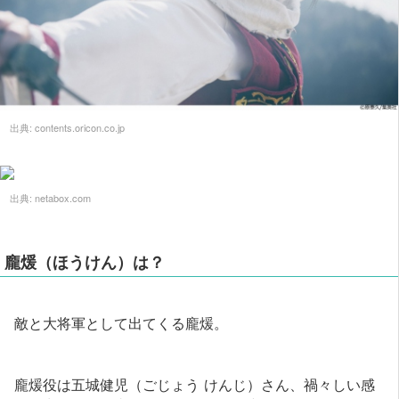
出典:
contents.oricon.co.jp
出典:
netabox.com
龐煖（ほうけん）は？
敵と大将軍として出てくる龐煖。
龐煖役は五城健児（ごじょう けんじ）さん、禍々しい感