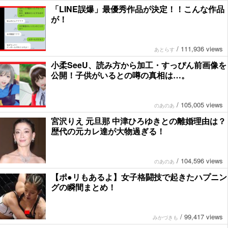
「LINE誤爆」最優秀作品が決定！！こんな作品
が！
/
111,936 views
あとらす
小柔SeeU、読み方から加工・すっぴん前画像を
公開！子供がいるとの噂の真相は…。
/
105,005 views
のあのあ
宮沢りえ 元旦那 中津ひろゆきとの離婚理由は？
歴代の元カレ達が大物過ぎる！
/
104,596 views
のあのあ
【ポ●リもあるよ】女子格闘技で起きたハプニン
グの瞬間まとめ！
/
99,417 views
みかづきも