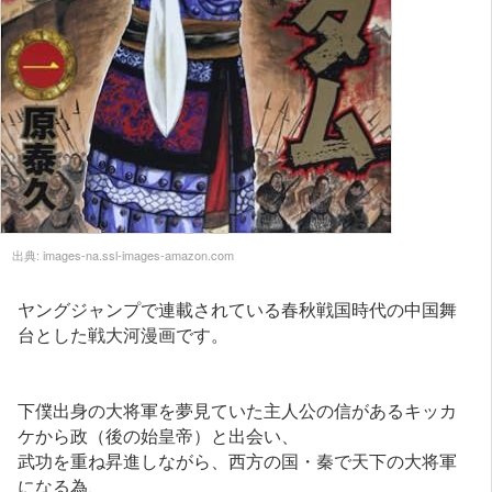
出典:
images-na.ssl-images-amazon.com
ヤングジャンプで連載されている春秋戦国時代の中国舞
台とした戦大河漫画です。
下僕出身の大将軍を夢見ていた主人公の信があるキッカ
ケから政（後の始皇帝）と出会い、
武功を重ね昇進しながら、西方の国・秦で天下の大将軍
になる為、