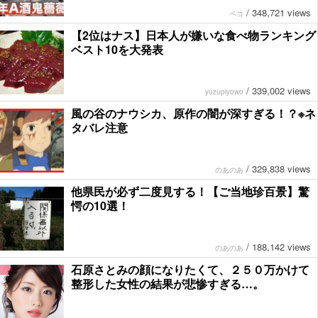
/
348,721 views
ペコ
【2位はナス】日本人が嫌いな食べ物ランキング
ベスト10を大発表
/
339,002 views
yuzupiyowo
風の谷のナウシカ、原作の闇が深すぎる！？※ネ
タバレ注意
/
329,838 views
のあのあ
他県民が必ず二度見する！【ご当地珍百景】驚
愕の10選！
/
188,142 views
のあのあ
石原さとみの顔になりたくて、２５０万かけて
整形した女性の結果が悲惨すぎる…。