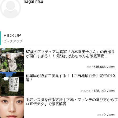
nagai ritsu
PICKUP
ピックアップ
87歳のアマチュア写真家『西本喜美子さん』の自撮り
が面白すぎる！！ 最強おばあちゃんを徹底調査...
645,668 views
rico
/
他県民が必ず二度見する！【ご当地珍百景】驚愕の10
選！
188,142 views
のあのあ
/
毛穴レス肌を作る方法｜下地・ファンデの選び方からプ
ロ直伝テクまで徹底解説
0 views
sss
/