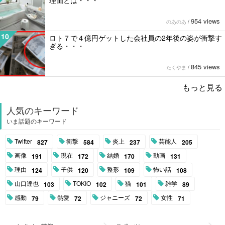
理由とは・・・
954 views
のあのあ
/
10
ロト７で４億円ゲットした会社員の2年後の姿が衝撃す
ぎる・・・
845 views
たくやま
/
もっと見る
人気のキーワード
いま話題のキーワード
Twitter
衝撃
炎上
芸能人
827
584
237
205
画像
現在
結婚
動画
191
172
170
131
理由
子供
整形
怖い話
124
120
109
108
山口達也
TOKIO
猫
雑学
103
102
101
89
感動
熱愛
ジャニーズ
女性
79
72
72
71