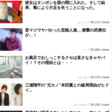
彼女はタンポンを股の間に入れた。そして結
果、毒により片足を失うことになった。
/
95,012 views
あとらす
昔マジでヤバかった芸能人達… 衝撃の武勇伝
が…！
/
92,884 views
ペコ
お風呂でおしっこするクセは直さなきゃヤバ
イ！？その理由とは・・・
/
92,316 views
のあのあ
三浦翔平の”元カノ”本田翼との破局理由がヒド
イ...
/
90,000 views
負け犬62xxi