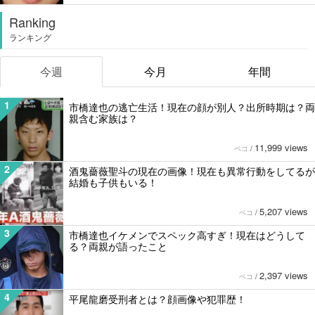
Ranking
ランキング
今週
今月
年間
1
市橋達也の逃亡生活！現在の顔が別人？出所時期は？両
親含む家族は？
11,999 views
ペコ
/
2
酒鬼薔薇聖斗の現在の画像！現在も異常行動をしてるが
結婚も子供もいる！
5,207 views
ペコ
/
3
市橋達也イケメンでスペック高すぎ！現在はどうして
る？両親が語ったこと
2,397 views
ペコ
/
4
平尾龍磨受刑者とは？顔画像や犯罪歴！