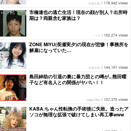
/
178,942 views
のあのあ
市橋達也の逃亡生活！現在の顔が別人？出所時
期は？両親含む家族は？
/
152,274 views
ペコ
ZONE MIYU(長瀬実夕)の現在が悲惨！事務所を
解雇になっていた…
/
144,191 views
のあのあ
島田紳助の引退の裏に暴力団との噂が...熊田曜
子など有名人との関係がヤバい！！
/
137,375 views
nagai ritsu
KABA.ちゃん性転換の手術後に失敗。造ったア
ソコが無理な拡張で破けてしまい再工事www