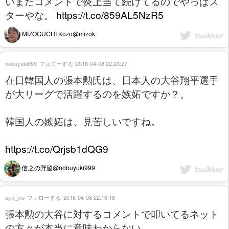
いまだコメントで炎上当て続けてるのでやっぱス
ターやな。
https://t.co/859AL5NzR5
MIZOGUCHI Kozo@mizok
nobuyuki999
フォローする
2018-04-08 22:23:27
在日韓国人の張本勲氏は、日本人の大谷翔平選手
が大リーグで活躍するのを嫉妬ですか？。
韓国人の嫉妬は、見苦しいですね。
https://t.co/Qrjsb1dQG9
信之の野望@nobuyuki999
uijin_jiro
フォローする
2018-04-08 22:16:18
張本勲の大谷に対するコメントで叩いてるネット
の方々が本当に意味わからない