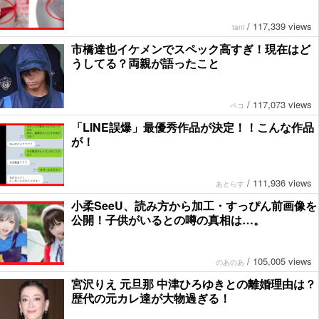
/
117,339 views
tani
市橋達也イケメンでスペック高すぎ！現在はど
うしてる？両親が語ったこと
/
117,073 views
ペコ
「LINE誤爆」最優秀作品が決定！！こんな作品
が！
/
111,936 views
あとらす
小柔SeeU、読み方から加工・すっぴん前画像を
公開！子供がいるとの噂の真相は…。
/
105,005 views
のあのあ
宮沢りえ 元旦那 中津ひろゆきとの離婚理由は？
歴代の元カレ達が大物過ぎる！