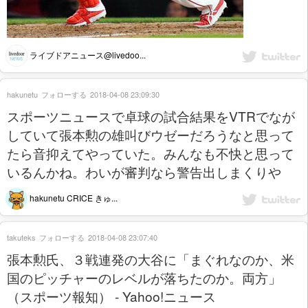
ライブドアニュース@livedoo...
hakunetu
フォローする
2018-04-08 23:09:30
スポーツニュースで卓球の試合結果をVTRでなが
していて張本勲の雄叫びウゼーだろうなと思って
たら音抑えてやっていた。みんなも不快と思って
いるんかね。わいが審判なら警告出しまくりや
hakunetu CRICE きゅ...
takuteks
フォローする
2018-04-08 23:07:40
張本勲氏、３戦連発の大谷に「まぐれなのか、米
国のピッチャーのレベルが落ちたのか。両方」
（スポーツ報知） - Yahoo!ニュース