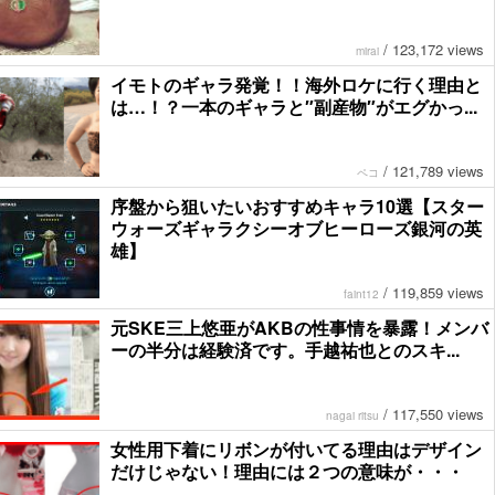
/
123,172 views
mirai
イモトのギャラ発覚！！海外ロケに行く理由と
は…！？一本のギャラと″副産物″がエグかっ...
/
121,789 views
ペコ
序盤から狙いたいおすすめキャラ10選【スター
ウォーズギャラクシーオブヒーローズ銀河の英
雄】
/
119,859 views
faint12
元SKE三上悠亜がAKBの性事情を暴露！メンバ
ーの半分は経験済です。手越祐也とのスキ...
/
117,550 views
nagai ritsu
女性用下着にリボンが付いてる理由はデザイン
だけじゃない！理由には２つの意味が・・・