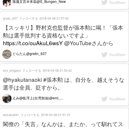
孫遜文言＠本垢@S_Bungen_New
gratin_637
フォローする
2018-04-08 21:57:42
【スッキリ】野村克也監督が張本勲に喝！「張本
勲は選手批判する資格ないですよ」
https://t.co/ouAkuL6wsY
@YouTubeさんから
ぐらたん@gratin_637
emi_ishigami
フォローする
2018-04-08 21:54:42
@hyakutanaoki #張本勲 は、自分を、越えそうな
選手は全員、貶すから。
えみ@低浮上(台湾加油)@emi_...
akisaka441
フォローする
2018-04-08 21:51:19
閣僚の「失言」なんかは、またか、って馴れてス