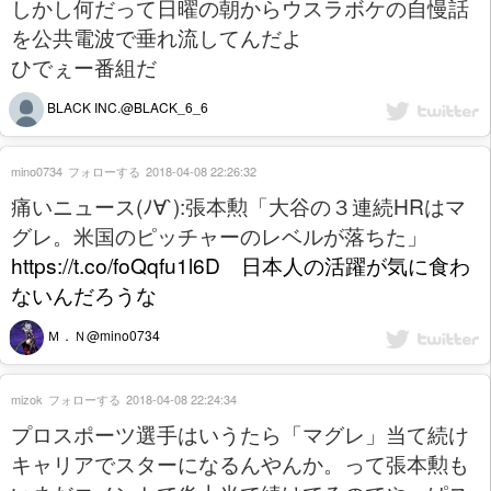
しかし何だって日曜の朝からウスラボケの自慢話
を公共電波で垂れ流してんだよ
ひでぇー番組だ
BLACK INC.@BLACK_6_6
mino0734
フォローする
2018-04-08 22:26:32
痛いニュース(ﾉ∀`):張本勲「大谷の３連続HRはマ
グレ。米国のピッチャーのレベルが落ちた」
https://t.co/foQqfu1l6D 日本人の活躍が気に食わ
ないんだろうな
Ｍ．Ｎ@mino0734
mizok
フォローする
2018-04-08 22:24:34
プロスポーツ選手はいうたら「マグレ」当て続け
キャリアでスターになるんやんか。って張本勲も