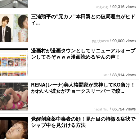
/
92,316 views
のあのあ
三浦翔平の”元カノ”本田翼との破局理由がヒド
イ...
/
90,000 views
負け犬62xxi
漫画村が漫画タウンとしてリニューアルオープ
ンしてるぞｗｗｗ漫画読めるやんの声！
/
88,914 views
kint
RENA(レーナ)美人格闘家が失神してKO負け！
かわいい彼女がチョークスリーパーで絞...
/
86,724 views
nagai ritsu
覚醒剤麻薬中毒者の顔！見た目の特徴＆症状で
シャブ中を見分ける方法