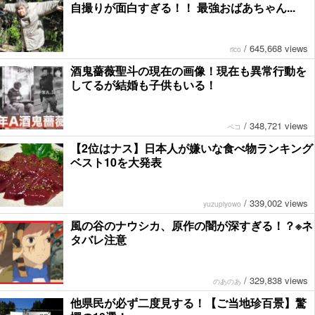
自撮りが面白すぎる！！ 最強おばあちゃん...
/
645,668 views
rico
酒鬼薔薇聖斗の現在の画像！現在も異常行動を
してるが結婚も子供もいる！
/
348,721 views
ペコ
【2位はナス】日本人が嫌いな食べ物ランキング
ベスト10を大発表
/
339,002 views
yuzupiyowo
風の谷のナウシカ、原作の闇が深すぎる！？※ネ
タバレ注意
/
329,838 views
のあのあ
他県民が必ず二度見する！【ご当地珍百景】驚