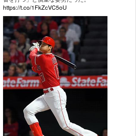
https://t.co/1FkZcVC5oU