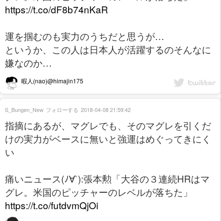
https://t.co/dF8b74nKaR
運を掴むのも実力のうちだと思うが…
というか、この人は日本人が活躍するのそんなに
嫌なのか…
暇人(nao)@himajin175
S_Bungen_New
フォローする
2018-04-08 21:59:42
指摘にあるが、マグレでも、そのマグレを引くだ
けの実力がベースに無いと強運はめぐってきにく
い
痛いニュース(ﾉ∀`):張本勲「大谷の３連続HRはマ
グレ。米国のピッチャーのレベルが落ちた」
https://t.co/futdvmQjOi