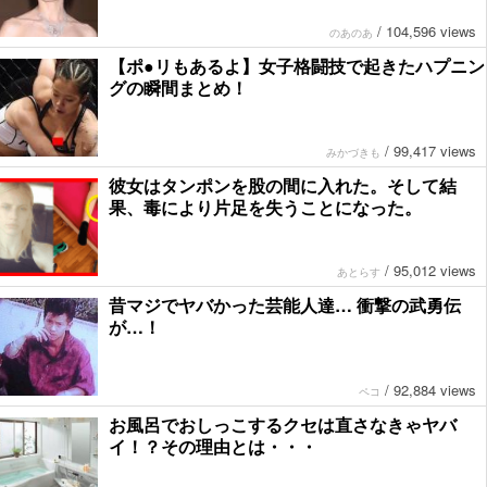
/
104,596 views
のあのあ
【ポ●リもあるよ】女子格闘技で起きたハプニン
グの瞬間まとめ！
/
99,417 views
みかづきも
彼女はタンポンを股の間に入れた。そして結
果、毒により片足を失うことになった。
/
95,012 views
あとらす
昔マジでヤバかった芸能人達… 衝撃の武勇伝
が…！
/
92,884 views
ペコ
お風呂でおしっこするクセは直さなきゃヤバ
イ！？その理由とは・・・