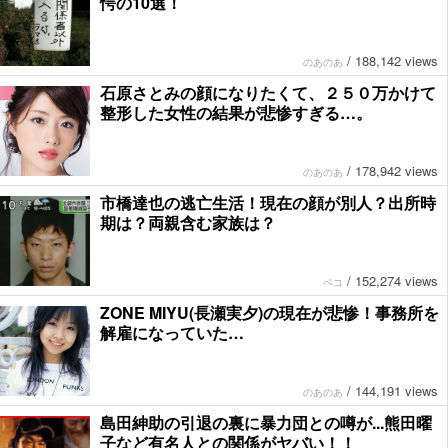
愕の10選！
/
188,142 views
のあのあ
石原さとみの顔になりたくて、２５０万かけて
整形した女性の結果が悲惨すぎる…。
/
178,942 views
のあのあ
市橋達也の逃亡生活！現在の顔が別人？出所時
期は？両親含む家族は？
/
152,274 views
ペコ
ZONE MIYU(長瀬実夕)の現在が悲惨！事務所を
解雇になっていた…
/
144,191 views
のあのあ
島田紳助の引退の裏に暴力団との噂が...熊田曜
子など有名人との関係がヤバい！！