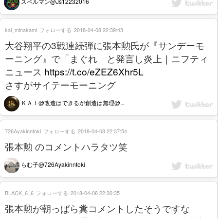
スペルマン@Js12232016
kai_minakami
フォローする
2018-04-08 22:39:43
大谷翔平の3戦連続弾に張本勲氏が『サンデーモ
ーニング』で「まぐれ」と発言し炎上｜ニフティ
ニュース
https://t.co/eZEZ6Xhr5L
さすがサイテーモーニング
ＫＡＩ@改造はできるが創造は無理@...
726Ayakinntoki
フォローする
2018-04-08 22:37:54
張本勲 のコメントハラタツ笑
らむ子@726Ayakinntoki
BLACK_6_6
フォローする
2018-04-08 22:30:35
張本勲が朝っぱら糞コメントしたそうですな