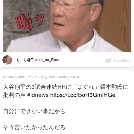
こじこじ@Tabiuto_no_Rock
hiro60moto0210
フォローする
2018-04-08 22:58:24
大谷翔平の3試合連続HRに「まぐれ」張本勲氏に
批判の声 #ldnews
https://t.co/BoR3GmIHGe
自分にできない事だから
そう言いたかったんだろ