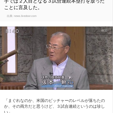
手では２人目となる３試合連続本塁打を放った
ことに言及した。
出典:
news.livedoor.com
「まぐれなのか、米国のピッチャーのレベルが落ちたの
か、その両方だと思うけど、３試合連続というのは珍し
い」