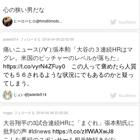
心の狭い男だな
ヒーローヒロ@hiro60moto...
jadeite514
フォローする
2018-04-08 22:52:59
痛いニュース(ﾉ∀`):張本勲「大谷の３連続HRはマ
グレ。米国のピッチャーのレベルが落ちた」
https://t.co/vyrN4ZFuy0 この人って褒めたら人質
でも５６されるような状況にでもあるのかと疑っ
てしまう。
じぇい@jadeite514
hnggo
フォローする
2018-04-08 22:50:26
大谷翔平の3試合連続HRに「まぐれ」張本勲氏に
批判の声 #ldnews
https://t.co/zIfWlAXwJ8
こんな番組のスポンサーも相当物好きだな。