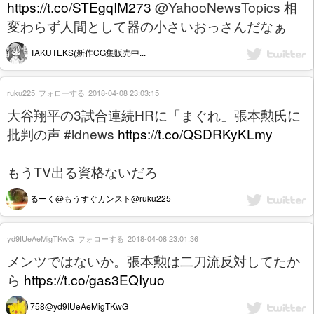
https://t.co/STEgqIM273
@YahooNewsTopics 相
変わらず人間として器の小さいおっさんだなぁ
TAKUTEKS(新作CG集販売中...
ruku225
フォローする
2018-04-08 23:03:15
大谷翔平の3試合連続HRに「まぐれ」張本勲氏に
批判の声 #ldnews
https://t.co/QSDRKyKLmy
もうTV出る資格ないだろ
るーく@もうすぐカンスト@ruku225
yd9IUeAeMigTKwG
フォローする
2018-04-08 23:01:36
メンツではないか。張本勲は二刀流反対してたか
ら
https://t.co/gas3EQIyuo
758@yd9IUeAeMigTKwG