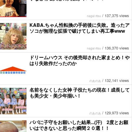
/
137,375 views
nagai ritsu
KABA.ちゃん性転換の手術後に失敗。造ったア
ソコが無理な拡張で破けてしまい再工事www
/
136,370 views
nagai ritsu
ドリームハウス その後売却された家まとめ！や
はり失敗作だったのか
/
132,141 views
のあのあ
名前をなくした女神 子役たちの現在！成長して
も美少女・美少年揃い！
/
129,973 views
のあのあ
パパに子守をお願いした結果...(汗) 2度とお願
いはできないと思った瞬間２０選！！