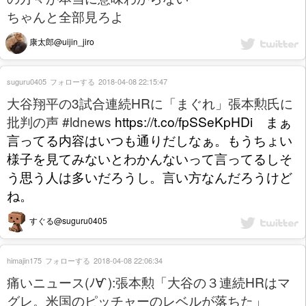
ちゃんと全部見ろよ
康太郎@uijin_jiro
suguru0405
フォローする
2018-04-08 22:15:47
大谷翔平の3試合連続HRに「まぐれ」張本勲氏に
批判の声 #ldnews
https://t.co/fpSSeKpHDi まぁ
言ってる内容はいつも通りだしなぁ。もうちょい
様子を見てみないとわかんないって言ってるしそ
う思う人は多いだろうし。言い方なんだろうけど
ね。
すぐる@suguru0405
himajin175
フォローする
2018-04-08 22:06:34
痛いニュース(ﾉ∀`):張本勲「大谷の３連続HRはマ
グレ。米国のピッチャーのレベルが落ちた」