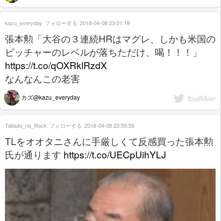
kazu_everyday
フォローする
2018-04-08 23:01:19
張本勲「大谷の３連続HRはマグレ、しかも米国の
ピッチャーのレベルが落ちただけ、喝！！！」
https://t.co/qOXRklRzdX
なんなんこの老害
カズ@kazu_everyday
Tabiuto_no_Rock
フォローする
2018-04-08 22:59:59
TLをオオタニさんに手厳しくて反感買った張本勲
氏が通ります
https://t.co/UECpUihYLJ