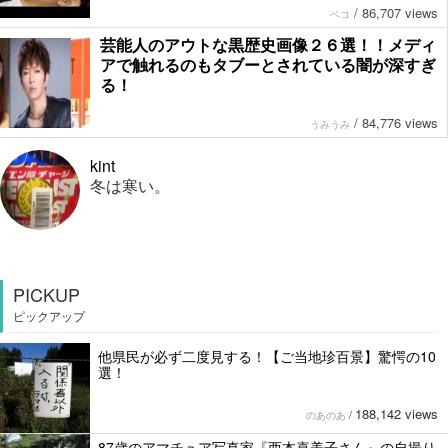
/
86,707 views
ペコ
芸能人のアウトな黒歴史画像２６選！！メディ
アで触れるのもタブーとされている闇が深すぎ
る！
/
84,776 views
うみうみ
kint
冬は寒い。
PICKUP
ピックアップ
他県民が必ず二度見する！【ご当地珍百景】驚愕の10
選！
188,142 views
のあのあ
/
87歳のアマチュア写真家『西本喜美子さん』の自撮り