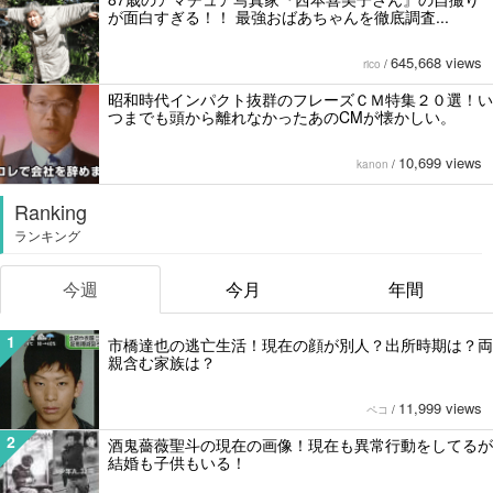
が面白すぎる！！ 最強おばあちゃんを徹底調査...
645,668 views
rico
/
昭和時代インパクト抜群のフレーズＣＭ特集２０選！い
つまでも頭から離れなかったあのCMが懐かしい。
10,699 views
kanon
/
Ranking
ランキング
今週
今月
年間
1
市橋達也の逃亡生活！現在の顔が別人？出所時期は？両
親含む家族は？
11,999 views
ペコ
/
2
酒鬼薔薇聖斗の現在の画像！現在も異常行動をしてるが
結婚も子供もいる！