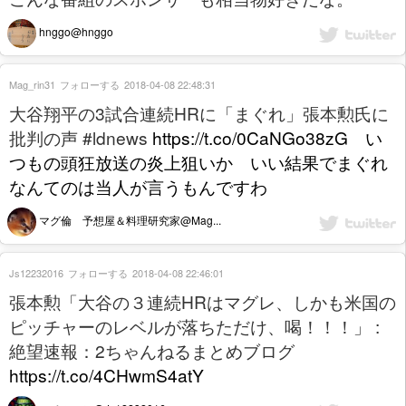
hnggo@hnggo
Mag_rin31
フォローする
2018-04-08 22:48:31
大谷翔平の3試合連続HRに「まぐれ」張本勲氏に
批判の声 #ldnews
https://t.co/0CaNGo38zG い
つもの頭狂放送の炎上狙いか いい結果でまぐれ
なんてのは当人が言うもんですわ
マグ倫 予想屋＆料理研究家@Mag...
Js12232016
フォローする
2018-04-08 22:46:01
張本勲「大谷の３連続HRはマグレ、しかも米国の
ピッチャーのレベルが落ちただけ、喝！！！」 :
絶望速報：2ちゃんねるまとめブログ
https://t.co/4CHwmS4atY