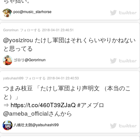
poc@music_starhorse
Gororinun
フォローする
2018-04-01 23:46:51
@yosizirou たけし軍団はそれくらいやりかねない
と思ってる
ゴロリ@Gororinun
yatsuhashi99
フォローする
2018-04-01 23:40:53
つまみ枝豆 「たけし軍団より声明文 （本当のこ
と）」
⇒
https://t.co/460T39ZJaQ
#アメブロ
@ameba_officialさんから
八橋壮太朗@yatsuhashi99