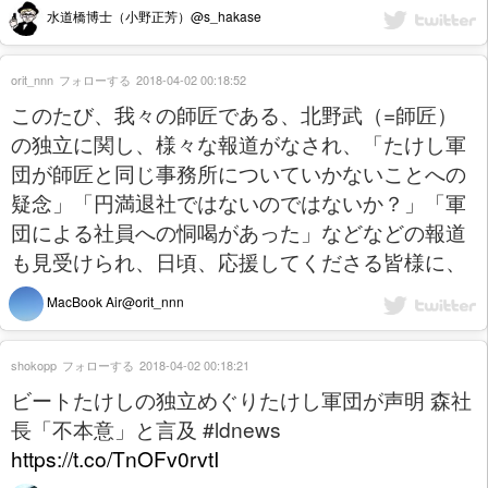
水道橋博士（小野正芳）@s_hakase
orit_nnn
フォローする
2018-04-02 00:18:52
このたび、我々の師匠である、北野武（=師匠）
の独立に関し、様々な報道がなされ、「たけし軍
団が師匠と同じ事務所についていかないことへの
疑念」「円満退社ではないのではないか？」「軍
団による社員への恫喝があった」などなどの報道
も見受けられ、日頃、応援してくださる皆様に、
MacBook Air@orit_nnn
shokopp
フォローする
2018-04-02 00:18:21
ビートたけしの独立めぐりたけし軍団が声明 森社
長「不本意」と言及 #ldnews
https://t.co/TnOFv0rvtI