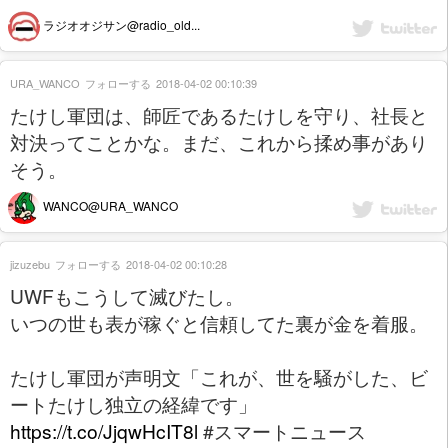
ラジオオジサン@radio_old...
URA_WANCO
フォローする
2018-04-02 00:10:39
たけし軍団は、師匠であるたけしを守り、社長と
対決ってことかな。まだ、これから揉め事があり
そう。
WANCO@URA_WANCO
jizuzebu
フォローする
2018-04-02 00:10:28
UWFもこうして滅びたし。
いつの世も表が稼ぐと信頼してた裏が金を着服。
たけし軍団が声明文「これが、世を騒がした、ビ
ートたけし独立の経緯です」
https://t.co/JjqwHcIT8l
#スマートニュース