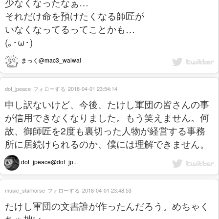
少なくなったなぁ…
それだけ命を預けたくなる師匠が
いなくなってるってことかも…
(｡･ω･)
まっく@mac3_waiwai
dot_jpeace
フォローする
2018-04-01 23:54:14
申し訳ないけど、今後、たけし軍団の皆さんの事
が信用できなくなりました。もう笑えません。何
故、御師匠を2度も裏切った人物が経営する事務
所に居続けられるのか、僕には理解できません。
dot_jpeace@dot_jp...
music_starhorse
フォローする
2018-04-01 23:48:53
たけし軍団の文書誰が作ったんだろう。めちゃく
ちゃ拙い。