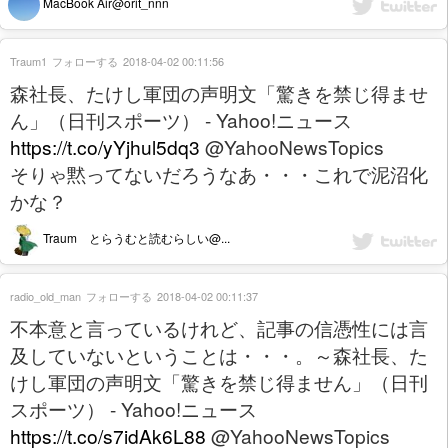
MacBook Air@orit_nnn
Traum1
フォローする
2018-04-02 00:11:56
森社長、たけし軍団の声明文「驚きを禁じ得ませ
ん」（日刊スポーツ） - Yahoo!ニュース
https://t.co/yYjhul5dq3
@YahooNewsTopics
そりゃ黙ってないだろうなあ・・・これで泥沼化
かな？
Traum とらうむと読むらしい@...
radio_old_man
フォローする
2018-04-02 00:11:37
不本意と言っているけれど、記事の信憑性には言
及していないということは・・・。～森社長、た
けし軍団の声明文「驚きを禁じ得ません」（日刊
スポーツ） - Yahoo!ニュース
https://t.co/s7idAk6L88
@YahooNewsTopics