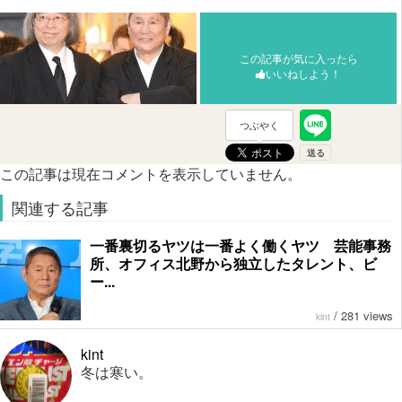
この記事が気に入ったら
いいねしよう！
つぶやく
この記事は現在コメントを表示していません。
関連する記事
一番裏切るヤツは一番よく働くヤツ 芸能事務
所、オフィス北野から独立したタレント、ビ
ー...
/
281 views
kint
kint
冬は寒い。