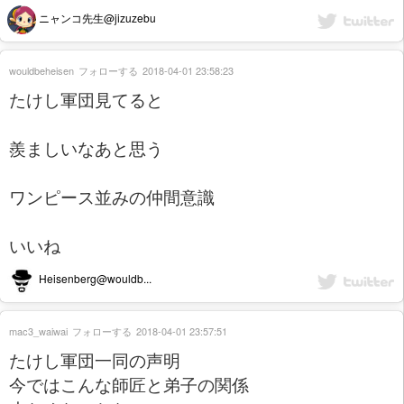
ニャンコ先生@jizuzebu
wouldbeheisen
フォローする
2018-04-01 23:58:23
たけし軍団見てると
羨ましいなあと思う
ワンピース並みの仲間意識
いいね
Heisenberg@wouldb...
mac3_waiwai
フォローする
2018-04-01 23:57:51
たけし軍団一同の声明
今ではこんな師匠と弟子の関係