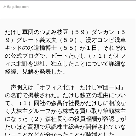
出典:
geitopi.com
たけし軍団のつまみ枝豆（５９）ダンカン（５
９）グレート義太夫（５９）、漫才コンビ浅草
キッドの水道橋博士（５５）が１日、それぞれ
の公式ブログで、ビートたけし（７１）がオフ
ィス北野を退社、独立したことについて詳細な
経緯、見解を発表した。
声明文は「オフィス北野 たけし軍団一同」
の名前で掲載された。たけし独立の理由につい
て、（１）同社の森昌行社長がたけしに相談な
く大株主グループから株式を買い取り筆頭株主
になった（２）森社長らの役員報酬が容認しが
たいほど高額で承認株主総会が開催されていな
い－ことなどが分かったことが発端とした。