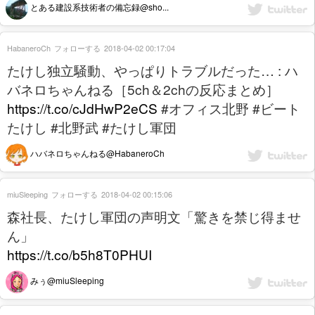
とある建設系技術者の備忘録@sho...
HabaneroCh
フォローする
2018-04-02 00:17:04
たけし独立騒動、やっぱりトラブルだった… : ハ
バネロちゃんねる［5ch＆2chの反応まとめ］
https://t.co/cJdHwP2eCS
#オフィス北野 #ビート
たけし #北野武 #たけし軍団
ハバネロちゃんねる@HabaneroCh
miuSleeping
フォローする
2018-04-02 00:15:06
森社長、たけし軍団の声明文「驚きを禁じ得ませ
ん」
https://t.co/b5h8T0PHUI
みぅ@miuSleeping