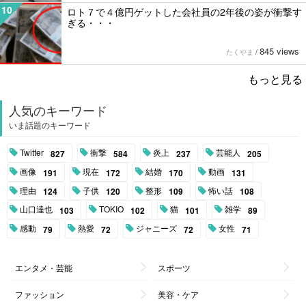
10
ロト７で４億円ゲットした会社員の2年後の姿が衝撃す
ぎる・・・
845 views
たくやま
/
もっと見る
人気のキーワード
いま話題のキーワード
Twitter
衝撃
炎上
芸能人
827
584
237
205
画像
現在
結婚
動画
191
172
170
131
理由
子供
整形
怖い話
124
120
109
108
山口達也
TOKIO
猫
雑学
103
102
101
89
感動
熱愛
ジャニーズ
女性
79
72
72
71
エンタメ・芸能
スポーツ
ファッション
美容・ケア