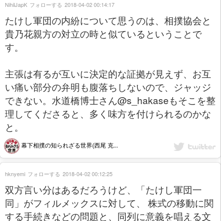
NihilJapK
フォローする
2018-04-02 00:14:17
たけし軍団の内紛について思うのは、相撲協会と
貴乃花親方の対立の時と似ているということで
す。
主張は有るが互いに決定的な証拠が見えず、お互
い痛い部分の弁明も腹落ちしないので、ジャッジ
できない。水道橋博士さん@s_hakaseもそこを整
理してくださると、多く味方を付けられるのかな
と。
幕下相撲の知られざる世界(西尾 克...
hknyemi
フォローする
2018-04-02 00:12:25
双方言い分はあるだろうけど、「たけし軍団一
同」がフィルメックスに対して、 株式の移動に関
する手続きなどの問題と、同列に意義を唱える文