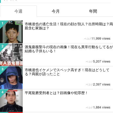
今週
今月
年間
1
市橋達也の逃亡生活！現在の顔が別人？出所時期は？両
親含む家族は？
11,999 views
ペコ
/
2
酒鬼薔薇聖斗の現在の画像！現在も異常行動をしてるが
結婚も子供もいる！
5,207 views
ペコ
/
3
市橋達也イケメンでスペック高すぎ！現在はどうして
る？両親が語ったこと
2,397 views
ペコ
/
4
平尾龍磨受刑者とは？顔画像や犯罪歴！
1,884 views
ペコ
/