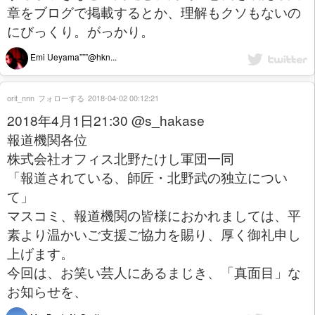
章をブログで掲載するとか、理解もクソもないの
にびっくり。がっかり。
Emi Ueyama”””@hkn...
orit_nnn
フォローする
2018-04-02 00:12:21
2018年4月1日21:30 @s_hakase
報道機関各位
株式会社オフィス北野たけし軍団一同
「報道されている、師匠・北野武の独立につい
て」
マスコミ、報道機関の皆様におかれましては、平
素より温かいご支援ご協力を賜り、厚く御礼申し
上げます。
今回は、お笑い芸人にあるまじき、「真面目」な
お知らせを、