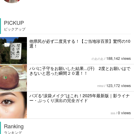
PICKUP
ピックアップ
他県民が必ず二度見する！【ご当地珍百景】驚愕の10
選！
188,142 views
のあのあ
/
パパに子守をお願いした結果...(汗) 2度とお願いはで
きないと思った瞬間２０選！！
123,172 views
mirai
/
バズる“涙袋メイク”はこれ！2025年最新版｜影ライナ
ー・ぷっくり演出の完全ガイド
0 views
sss
/
Ranking
ランキング