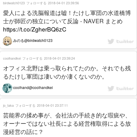
birdwatch0123
フォローする
2018-04-01 23:39:56
愛人による洗脳報道は嘘！たけし軍団の水道橋博
士が師匠の独立について反論 - NAVER まとめ
https://t.co/ZgherBQ6zC
みのる@birdwatch0123
coolhandkei
フォローする
2018-04-01 23:39:24
オフィス北野は乗っ取られてたのか。それでも残
るたけし軍団は凄いのか凄くないのか。
coolhand@coolhandkei
jo_taka
フォローする
2018-04-01 23:37:11
芸能界の揉め事が、会社法の手続き的な瑕疵や、
オーナーではない社長による経営権取得による放
漫経営の話に？