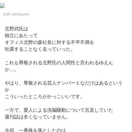
出典:
i.pinimg.com
北野武氏は
独立にあたって
オフィス北野の森社長に対する不平不満を
吐露することなく去っていった。
これも尊敬される北野氏の人間性と言われるゆえん
か…。
やはり、尊敬される芸人ナンバー１なだけはあるという
か
こういったところがかっこいいです。
一方で、愛人による洗脳騒動について言及していた
週刊誌は全くなっていません。
今回、一番株を落としたのは