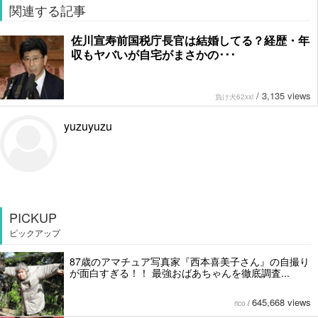
関連する記事
佐川宣寿前国税庁長官は結婚してる？経歴・年
収もヤバいが自宅がまさかの･･･
/
3,135 views
負け犬62xxi
yuzuyuzu
PICKUP
ピックアップ
87歳のアマチュア写真家『西本喜美子さん』の自撮り
が面白すぎる！！ 最強おばあちゃんを徹底調査...
645,668 views
rico
/