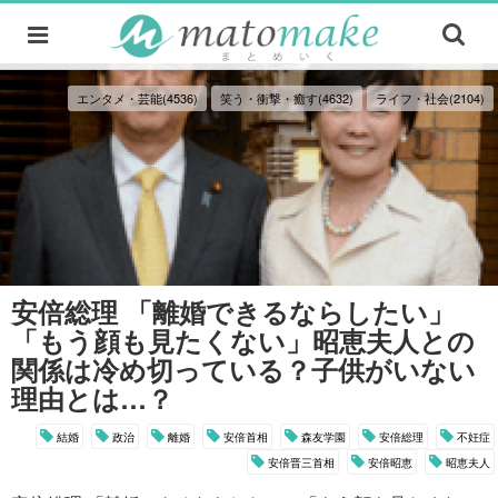
エンタメ・芸能(4536)
笑う・衝撃・癒す(4632)
ライフ・社会(2104)
安倍総理 「離婚できるならしたい」
「もう顔も見たくない」昭恵夫人との
関係は冷め切っている？子供がいない
理由とは…？
結婚
政治
離婚
安倍首相
森友学園
安倍総理
不妊症
安倍晋三首相
安倍昭恵
昭恵夫人