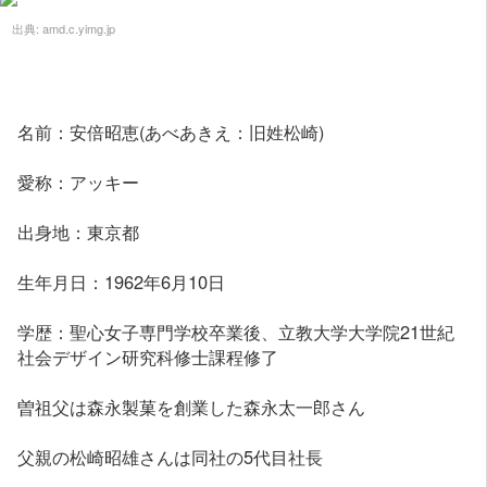
出典:
amd.c.yimg.jp
名前：安倍昭恵(あべあきえ：旧姓松崎)
愛称：アッキー
出身地：東京都
生年月日：1962年6月10日
学歴：聖心女子専門学校卒業後、立教大学大学院21世紀
社会デザイン研究科修士課程修了
曽祖父は森永製菓を創業した森永太一郎さん
父親の松崎昭雄さんは同社の5代目社長