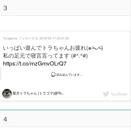
３
Toragome
フォローする
2018-03-17 20:31:20
いっぱい遊んでトラちゃんお疲れ(๑˃̵ᴗ˂̵)
私の足元で寝言言ってます (#^.^#)
https://t.co/mzGmvOLrQ7
読み込んでいます...
柴犬トラちゃん (トラゴマ)@To...
４