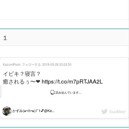
１
KazumiPooh
フォローする
2018-03-26 20:23:50
イビキ？寝言？
癒されるぅ〜❤
https://t.co/m7pRTJAA2L
読み込んでいます...
かずみ(๑•🐽•๑)ﾌﾞﾋ💕@Ka...