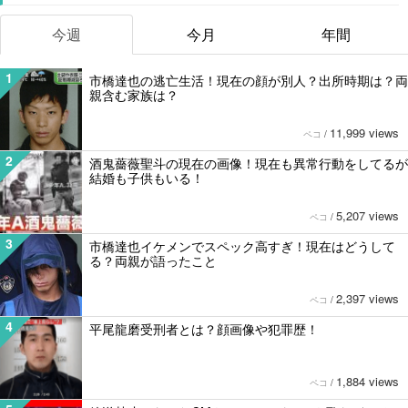
今週
今月
年間
1
市橋達也の逃亡生活！現在の顔が別人？出所時期は？両
親含む家族は？
11,999 views
ペコ
/
2
酒鬼薔薇聖斗の現在の画像！現在も異常行動をしてるが
結婚も子供もいる！
5,207 views
ペコ
/
3
市橋達也イケメンでスペック高すぎ！現在はどうして
る？両親が語ったこと
2,397 views
ペコ
/
4
平尾龍磨受刑者とは？顔画像や犯罪歴！
1,884 views
ペコ
/