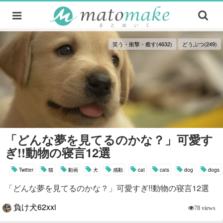
笑う・衝撃・癒す(4632)
どうぶつ(249)
「どんな夢を見てるのかな？」可愛す
ぎ!!動物の寝言12選
Twitter
猫
動画
犬
感動
cat
cats
dog
dogs
「どんな夢を見てるのかな？」可愛すぎ!!動物の寝言12選
負け犬62xxi
78 views