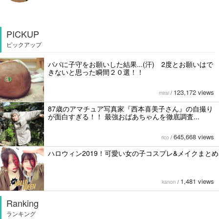
PICKUP
ピックアップ
パパに子守をお願いした結果...(汗) 2度とお願いはで
きないと思った瞬間２０選！！
123,172 views
mirai
/
87歳のアマチュア写真家『西本喜美子さん』の自撮り
が面白すぎる！！ 最強おばあちゃんを徹底調査...
645,668 views
rico
/
ハロウィン2019！可愛い女の子コスプレ&メイクまとめ
1,481 views
kanon
/
Ranking
ランキング