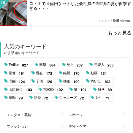
10
ロト７で４億円ゲットした会社員の2年後の姿が衝撃す
ぎる・・・
845 views
たくやま
/
もっと見る
人気のキーワード
いま話題のキーワード
Twitter
衝撃
炎上
芸能人
827
584
237
205
画像
現在
結婚
動画
191
172
170
131
理由
子供
整形
怖い話
124
120
109
108
山口達也
TOKIO
猫
雑学
103
102
101
89
感動
熱愛
ジャニーズ
女性
79
72
72
71
エンタメ・芸能
スポーツ
ファッション
美容・ケア