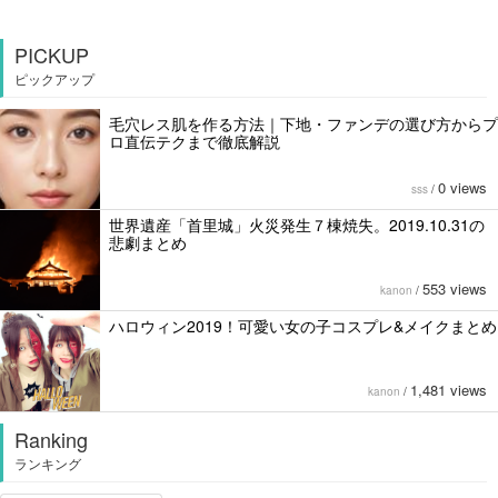
PICKUP
ピックアップ
毛穴レス肌を作る方法｜下地・ファンデの選び方からプ
ロ直伝テクまで徹底解説
0 views
sss
/
世界遺産「首里城」火災発生７棟焼失。2019.10.31の
悲劇まとめ
553 views
kanon
/
ハロウィン2019！可愛い女の子コスプレ&メイクまとめ
1,481 views
kanon
/
Ranking
ランキング