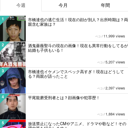
今週
今月
年間
1
市橋達也の逃亡生活！現在の顔が別人？出所時期は？両
親含む家族は？
11,999 views
ペコ
/
2
酒鬼薔薇聖斗の現在の画像！現在も異常行動をしてるが
結婚も子供もいる！
5,207 views
ペコ
/
3
市橋達也イケメンでスペック高すぎ！現在はどうして
る？両親が語ったこと
2,397 views
ペコ
/
4
平尾龍磨受刑者とは？顔画像や犯罪歴！
1,884 views
ペコ
/
5
放送禁止になったCMやアニメ、ドラマや歌など！その
理由等を紹介します！