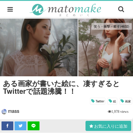
笑う・衝撃・癒す(4632)
ある画家が書いた絵に、凄すぎると
Twitterで話題沸騰！！
Twitter
絵
画家
mass
1,978 views
お気に入りに追加