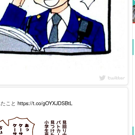
れたこと
https://t.co/gOYXJDSBtL