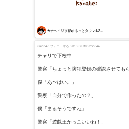
カナヘイ◎京都ゆるっとタウン4/2...
6men47
フォローする
2016-06-30 22:22:44
チャリで下校中
警察「ちょっと防犯登録の確認させても
僕「あ〜はい。」
警察「自分で作ったの？」
僕「まぁそうですね」
警察「遊戯王かっこいいね！」