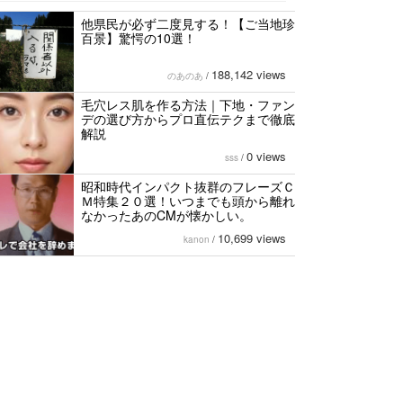
他県民が必ず二度見する！【ご当地珍
百景】驚愕の10選！
188,142 views
のあのあ
/
毛穴レス肌を作る方法｜下地・ファン
デの選び方からプロ直伝テクまで徹底
解説
0 views
sss
/
昭和時代インパクト抜群のフレーズＣ
Ｍ特集２０選！いつまでも頭から離れ
なかったあのCMが懐かしい。
10,699 views
kanon
/