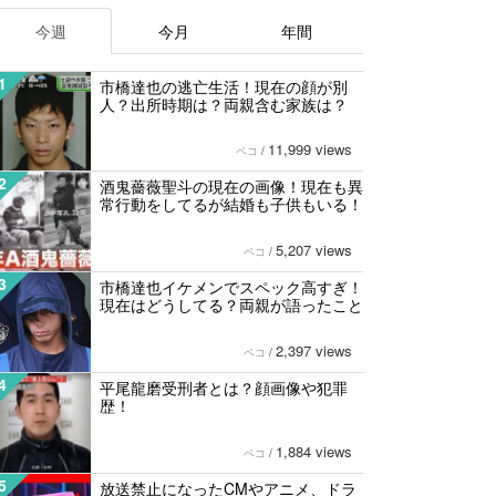
今週
今月
年間
1
市橋達也の逃亡生活！現在の顔が別
人？出所時期は？両親含む家族は？
11,999 views
ペコ
/
2
酒鬼薔薇聖斗の現在の画像！現在も異
常行動をしてるが結婚も子供もいる！
5,207 views
ペコ
/
3
市橋達也イケメンでスペック高すぎ！
現在はどうしてる？両親が語ったこと
2,397 views
ペコ
/
4
平尾龍磨受刑者とは？顔画像や犯罪
歴！
1,884 views
ペコ
/
5
放送禁止になったCMやアニメ、ドラ