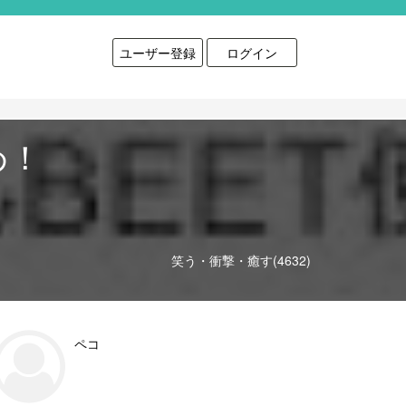
ユーザー登録
ログイン
め！
笑う・衝撃・癒す(4632)
ペコ