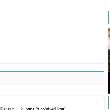
に言われたこと
https://t.co/efy4tUkta6