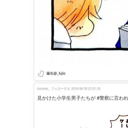
藤生@_fujio
kanahei_
フォローする
2016-06-30 21:21:18
見かけた小学生男子たちが #警察に言わ