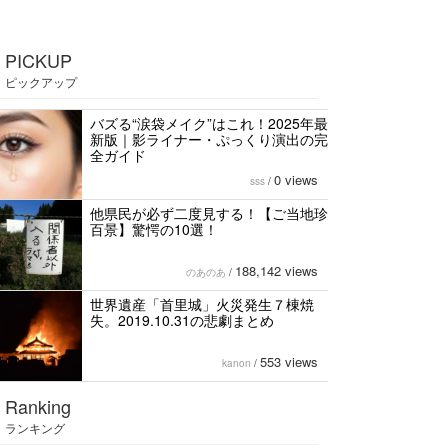
PICKUP
ピックアップ
バズる“涙袋メイク”はこれ！2025年最
新版｜影ライナー・ぷっくり演出の完
全ガイド
0 views
sss
/
他県民が必ず二度見する！【ご当地珍
百景】驚愕の10選！
188,142 views
のあのあ
/
世界遺産「首里城」火災発生７棟焼
失。2019.10.31の悲劇まとめ
553 views
kanon
/
Ranking
ランキング