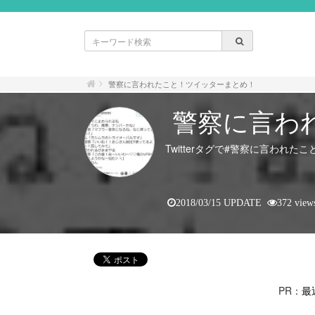
警察に言われたこと！ツイッターまとめ！
警察に言わ
Twitterタグで#警察に言わ
2018/03/15 UPDATE
372 view
PR：
最