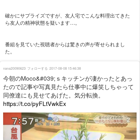
確かにサプライズですが、友人宅でこんな料理出てきた
ら友人の精神状態を疑います…。
番組を見ていた視聴者からは驚きの声が寄せられまし
た。
nana20090623
フォローする
2017-08-08 15:46:38
今朝のMoco&#039;ｓキッチンが凄かったとあっ
たので記事や写真見たら仕事中に爆笑しちゃって
同僚達にも見せてあげた。気分転換。
https://t.co/pyFLtVwkEx