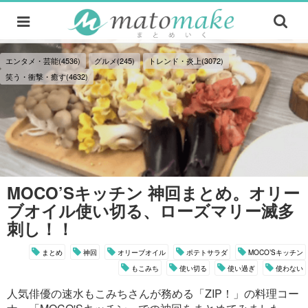
エンタメ・芸能(4536)
グルメ(245)
トレンド・炎上(3072)
笑う・衝撃・癒す(4632)
MOCO’Sキッチン 神回まとめ。オリー
ブオイル使い切る、ローズマリー滅多
刺し！！
まとめ
神回
オリーブオイル
ポテトサラダ
MOCO’Sキッチン
もこみち
使い切る
使い過ぎ
使わない
人気俳優の速水もこみちさんが務める「ZIP！」の料理コー