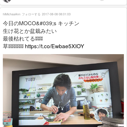
hiMichaaAnn
フォローする
2017-08-08 08:01:03
今日のMOCO&#039;s キッチン
生け花とか盆栽みたい
最後枯れてるʬʬʬ
草ʬʬʬʬʬʬ
https://t.co/Ewbae5XIOY