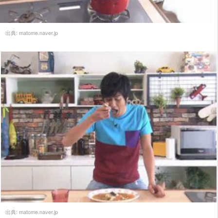
出典:
matome.naver.jp
出典:
matome.naver.jp