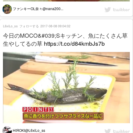
ファンキーOL奈々@nana200...
L6xiLo_ss
フォローする
2017-08-08 09:04:02
今日のMOCO&#039;Sキッチン、魚にたくさん草
生やしてるの草
https://t.co/d84kmbJs7b
HIЯOKI@L6xiLo_ss