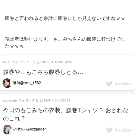
腹巻と言われると余計に腹巻にしか見えないですねｗｗ
視聴者は料理よりも、もこみちさんの服装に釘づけでし
たｗｗｗ
mkz_1582
フォローする
2015-01-13 08:34:26
腹巻や…もこみち腹巻しとる…
魅屑@mkz_1582
ozgarden
フォローする
2015-01-13 07:57:11
今日のもこみちの衣装、腹巻Tシャツ？ おされな
のこれ？
小津水花@ozgarden