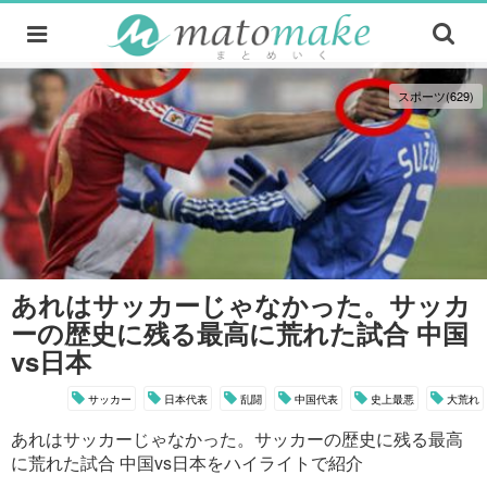
スポーツ(629)
あれはサッカーじゃなかった。サッカ
ーの歴史に残る最高に荒れた試合 中国
vs日本
サッカー
日本代表
乱闘
中国代表
史上最悪
大荒れ
あれはサッカーじゃなかった。サッカーの歴史に残る最高
に荒れた試合 中国vs日本をハイライトで紹介