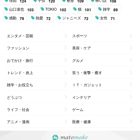
理由
子供
整形
怖い話
124
120
109
108
山口達也
TOKIO
猫
雑学
103
102
101
89
感動
熱愛
ジャニーズ
女性
79
72
72
71
エンタメ・芸能
スポーツ
ファッション
美容・ケア
おでかけ・旅行
グルメ
トレンド・炎上
笑う・衝撃・癒す
雑学・お役立ち
ＩＴ・ガジェット
どうぶつ
インテリア
ライフ・社会
ゲーム
アニメ・漫画
医療・健康