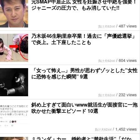
元SMAP中居正広 女性を妊娠させ中絶を強要！
ジャニーズの圧力で、もみ消していた!!
/
487 views
負け犬62xxi
乃木坂46生駒里奈卒業！過去に「声優総選挙」
で炎上。土下座したことも
/
604 views
負け犬62xxi
「女って怖え...」男性が思わずゾッとした”女性
に恐怖を感じた瞬間” 9選
/
232 views
負け犬62xxi
斜め上すぎて面白いwww就活生が面接官に一泡
吹かせた衝撃エピソード 10選
/
1,452 views
負け犬62xxi
ミランダ・カー、婚約者と“禁欲生活”「だか