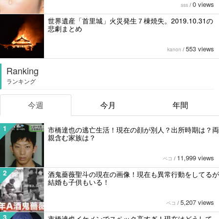
0 views
sss
/
世界遺産「首里城」火災発生７棟焼失。2019.10.31の
悲劇まとめ
553 views
kanon
/
Ranking
ランキング
今週
今月
年間
1
市橋達也の逃亡生活！現在の顔が別人？出所時期は？両
親含む家族は？
11,999 views
ペコ
/
2
酒鬼薔薇聖斗の現在の画像！現在も異常行動をしてるが
結婚も子供もいる！
5,207 views
ペコ
/
3
市橋達也イケメンでスペック高すぎ！現在はどうして