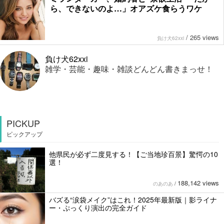
ら、できないのよ…」オアズケ食らうワケ
/
265 views
負け犬62xxi
負け犬62xxi
雑学・芸能・趣味・雑談どんどん書きまっせ！
PICKUP
ピックアップ
他県民が必ず二度見する！【ご当地珍百景】驚愕の10
選！
188,142 views
のあのあ
/
バズる“涙袋メイク”はこれ！2025年最新版｜影ライナ
ー・ぷっくり演出の完全ガイド