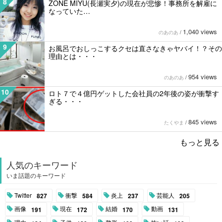
8
ZONE MIYU(長瀬実夕)の現在が悲惨！事務所を解雇に
なっていた…
1,040 views
のあのあ
/
9
お風呂でおしっこするクセは直さなきゃヤバイ！？その
理由とは・・・
954 views
のあのあ
/
10
ロト７で４億円ゲットした会社員の2年後の姿が衝撃す
ぎる・・・
845 views
たくやま
/
もっと見る
人気のキーワード
いま話題のキーワード
Twitter
衝撃
炎上
芸能人
827
584
237
205
画像
現在
結婚
動画
191
172
170
131