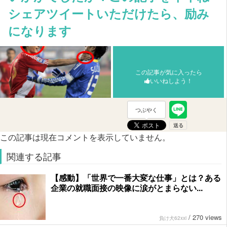
シェアツイートいただけたら、励み
になります
この記事が気に入ったら
いいねしよう！
つぶやく
この記事は現在コメントを表示していません。
関連する記事
【感動】「世界で一番大変な仕事」とは？ある
企業の就職面接の映像に涙がとまらない...
/
270 views
負け犬62xxi