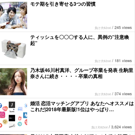
モテ期を引き寄せる3つの習慣
/
245 views
負け犬62xxi
ティッシュを〇〇〇する人に、異例の”注意喚
起”
/
181 views
負け犬62xxi
乃木坂46川村真洋、グループ卒業を発表 生駒里
奈さんに続き・・・・卒業の真相
/
374 views
負け犬62xxi
婚活 恋活マッチングアプリ あなたへオススメは
これだ|2018年最新版!1位はやっぱり…
/
3,624 views
負け犬62xxi