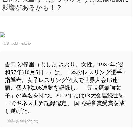
影響があるかも！？
出典:
gold-medal.jp
吉田 沙保里（よしだ さおり、女性、1982年(昭
和57年)10月5日 - ）は、日本のレスリング選手・
指導者。女子レスリング個人で世界大会16連
覇、個人戦206連勝を記録し、「霊長類最強女
子」の異名を持つ。2012年には13大会連続世界
一でギネス世界記録認定、 国民栄誉賞受賞を成
し遂げた。
出典:
ja.wikipedia.org