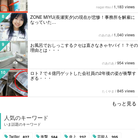
1,183 views
nagai ritsu
/
8
ZONE MIYU(長瀬実夕)の現在が悲惨！事務所を解雇に
なっていた…
1,040 views
のあのあ
/
9
お風呂でおしっこするクセは直さなきゃヤバイ！？その
理由とは・・・
954 views
のあのあ
/
10
ロト７で４億円ゲットした会社員の2年後の姿が衝撃す
ぎる・・・
845 views
たくやま
/
もっと見る
人気のキーワード
いま話題のキーワード
Twitter
衝撃
炎上
芸能人
827
584
237
205