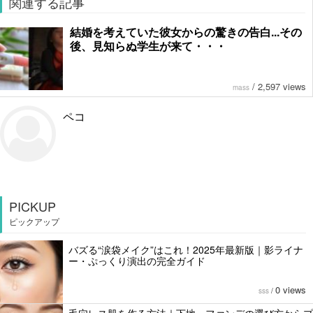
関連する記事
結婚を考えていた彼女からの驚きの告白...その
後、見知らぬ学生が来て・・・
/
2,597 views
mass
ペコ
PICKUP
ピックアップ
バズる“涙袋メイク”はこれ！2025年最新版｜影ライナ
ー・ぷっくり演出の完全ガイド
0 views
sss
/