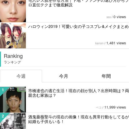
毛穴レス肌を作る方法｜下地・ファンデの選び方からプ
ロ直伝テクまで徹底解説
0 views
sss
/
ハロウィン2019！可愛い女の子コスプレ&メイクまとめ
1,481 views
kanon
/
Ranking
ランキング
今週
今月
年間
1
市橋達也の逃亡生活！現在の顔が別人？出所時期は？両
親含む家族は？
11,999 views
ペコ
/
2
酒鬼薔薇聖斗の現在の画像！現在も異常行動をしてるが
結婚も子供もいる！