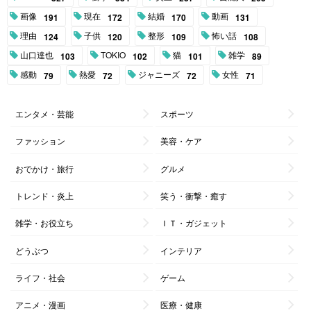
画像
現在
結婚
動画
191
172
170
131
理由
子供
整形
怖い話
124
120
109
108
山口達也
TOKIO
猫
雑学
103
102
101
89
感動
熱愛
ジャニーズ
女性
79
72
72
71
エンタメ・芸能
スポーツ
ファッション
美容・ケア
おでかけ・旅行
グルメ
トレンド・炎上
笑う・衝撃・癒す
雑学・お役立ち
ＩＴ・ガジェット
どうぶつ
インテリア
ライフ・社会
ゲーム
アニメ・漫画
医療・健康