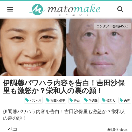
エンタメ・芸能(4536)
伊調馨パワハラ内容を告白！吉田沙保
里も激怒か？栄和人の裏の顔！
パワハラ
吉田沙保里
告白
伊調馨
栄和人
内容
伊調馨パワハラ内容を告白！吉田沙保里も激怒か？栄和人
の裏の顔！
ペコ
2,843 views