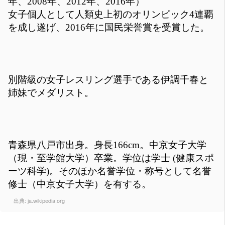
年、2008年、2012年、2016年）
女子個人として人類史上初のオリンピック4連覇
を成し遂げ、2016年に国民栄誉賞を受賞した。
別階級の女子レスリング選手である伊調千春と
姉妹でメダリスト。
青森県八戸市出身。身長166cm。中京女子大学
（現・至学館大学）卒業。学位は学士 (健康スポ
ーツ科学)。そのほか名誉学位・称号として名誉
修士（中京女子大学）を有する。
出典:
ja.wikipedia.org