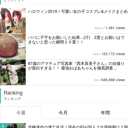
ハロウィン2019！可愛い女の子コスプレ&メイクまとめ
1,481 views
kanon
/
パパに子守をお願いした結果...(汗) 2度とお願いはで
きないと思った瞬間２０選！！
123,172 views
mirai
/
87歳のアマチュア写真家『西本喜美子さん』の自撮り
が面白すぎる！！ 最強おばあちゃんを徹底調査...
645,668 views
rico
/
Ranking
ランキング
今週
今月
年間
1
市橋達也の逃亡生活！現在の顔が別人？出所時期は？両