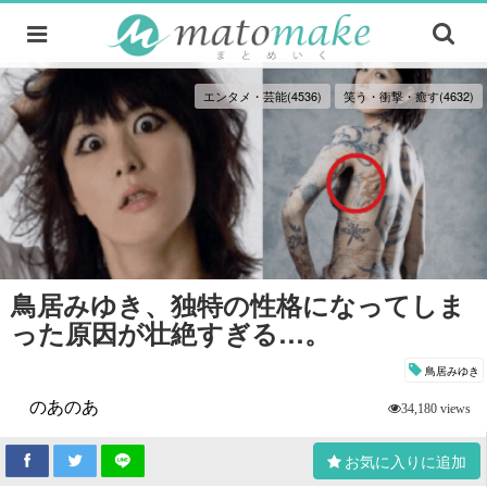
エンタメ・芸能(4536)
笑う・衝撃・癒す(4632)
鳥居みゆき、独特の性格になってしま
った原因が壮絶すぎる…。
鳥居みゆき
のあのあ
34,180 views
お気に入りに追加