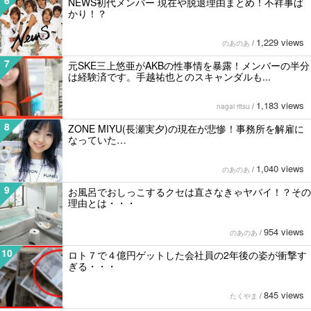
NEWS初代メンバー 現在や脱退理由まとめ！不祥事ば
かり！？
1,229 views
のあのあ
/
7
元SKE三上悠亜がAKBの性事情を暴露！メンバーの半分
は経験済です。手越祐也とのスキャンダルも...
1,183 views
nagai ritsu
/
8
ZONE MIYU(長瀬実夕)の現在が悲惨！事務所を解雇に
なっていた…
1,040 views
のあのあ
/
9
お風呂でおしっこするクセは直さなきゃヤバイ！？その
理由とは・・・
954 views
のあのあ
/
10
ロト７で４億円ゲットした会社員の2年後の姿が衝撃す
ぎる・・・
845 views
たくやま
/