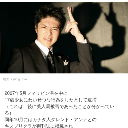
出典:
i.ytimg.com
2007年5月フィリピン滞在中に
17歳少女にわいせつな行為をしたとして逮捕
（これは、後に美人局被害であったことが分かってい
る）
同年10月にはカナダ人タレント・アンナとの
キスプリクラが週刊誌に掲載され