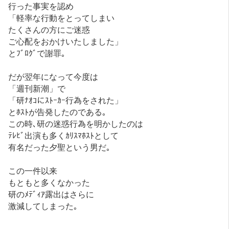
行った事実を認め
「軽率な行動をとってしまい
たくさんの方にご迷惑
ご心配をおかけいたしました」
とﾌﾞﾛｸﾞで謝罪｡
だが翌年になって今度は
「週刊新潮」で
「研ﾅｵｺにｽﾄｰｶｰ行為をされた」
とﾎｽﾄが告発したのである｡
この時､研の迷惑行為を明かしたのは
ﾃﾚﾋﾞ出演も多くｶﾘｽﾏﾎｽﾄとして
有名だった夕聖という男だ｡
この一件以来
もともと多くなかった
研のﾒﾃﾞｨｱ露出はさらに
激減してしまった｡