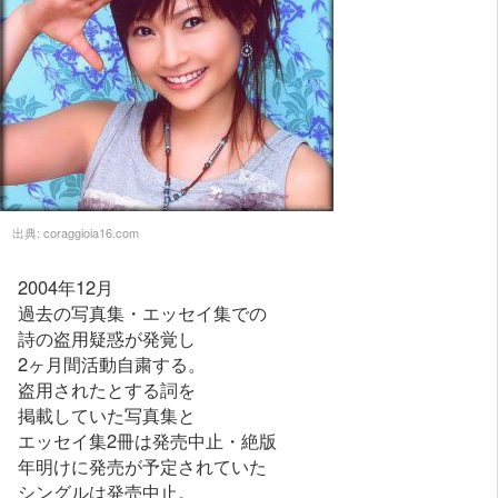
出典:
coraggioia16.com
2004年12月
過去の写真集・エッセイ集での
詩の盗用疑惑が発覚し
2ヶ月間活動自粛する。
盗用されたとする詞を
掲載していた写真集と
エッセイ集2冊は発売中止・絶版
年明けに発売が予定されていた
シングルは発売中止。