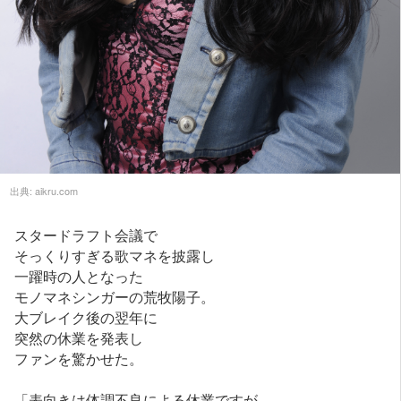
出典:
aikru.com
スタードラフト会議で
そっくりすぎる歌マネを披露し
一躍時の人となった
モノマネシンガーの荒牧陽子。
大ブレイク後の翌年に
突然の休業を発表し
ファンを驚かせた。
「表向きは体調不良による休業ですが