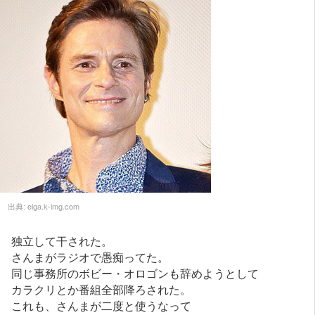
出典:
eiga.k-img.com
独立して干された。
さんまがラジオで愚痴ってた。
同じ事務所のボビー・オロゴンも辞めようとして
カラクリとか番組全部降ろされた。
これも、さんまが二度と使うなって