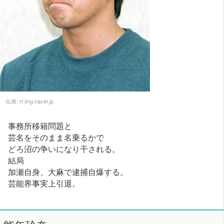
出典:
rr.img.naver.jp
事務所移籍問題と
芸名をそのまま名乗るかで
どろ沼の争いになり干される。
結局
加瀬自身、大麻で逮捕自爆する。
芸能界事実上引退。