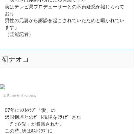
実はテレビ局プロデューサーとの不貞疑惑が報じられて
おり
男性の元妻から訴訟を起こされていたためと囁かれてい
ます」
（芸能記者）
研ナオコ
出典:
www.min-on.or.jp
07年にﾎｽﾄｸﾗﾌﾞ「愛」の
沢国鋼坪とのﾃﾞｰﾄ現場をﾌﾗｲﾃﾞｰされ
「ｿﾞｯｺﾝ愛」が暴露された｡
この時､研はﾎｽﾄｸﾗﾌﾞに