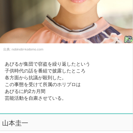
出典:
nobinobi-kodomo.com
あびるが集団で窃盗を繰り返したという
子供時代の話を番組で披露したところ
各方面から抗議が殺到した。
この事態を受けて所属のホリプロは
あびるに約2カ月間
芸能活動を自粛させている。
山本圭一