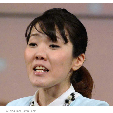
出典:
blog-imgs-99.fc2.com