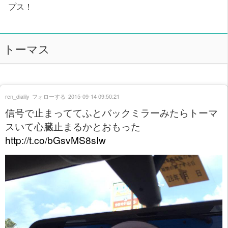
プス！
トーマス
ren_dialily
フォローする
2015-09-14 09:50:21
信号で止まっててふとバックミラーみたらトーマ
スいて心臓止まるかとおもった
http://t.co/bGsvMS8sIw