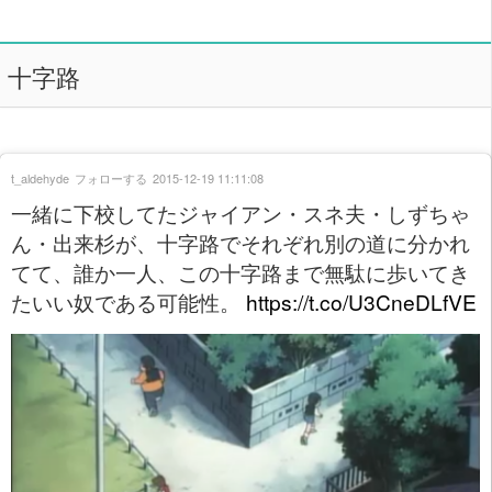
十字路
t_aldehyde
フォローする
2015-12-19 11:11:08
一緒に下校してたジャイアン・スネ夫・しずちゃ
ん・出来杉が、十字路でそれぞれ別の道に分かれ
てて、誰か一人、この十字路まで無駄に歩いてき
たいい奴である可能性。
https://t.co/U3CneDLfVE