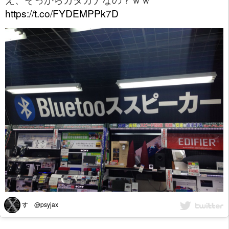
https://t.co/FYDEMPPk7D
すゞ@psyjax