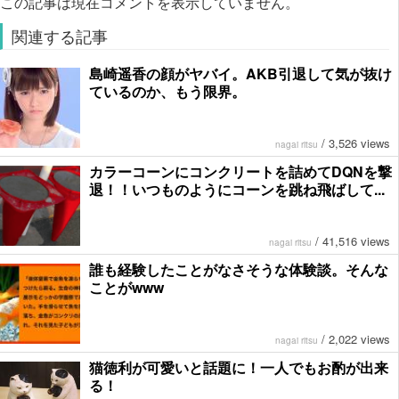
この記事は現在コメントを表示していません。
関連する記事
島崎遥香の顔がヤバイ。AKB引退して気が抜け
ているのか、もう限界。
/
3,526 views
nagai ritsu
カラーコーンにコンクリートを詰めてDQNを撃
退！！いつものようにコーンを跳ね飛ばして...
/
41,516 views
nagai ritsu
誰も経験したことがなさそうな体験談。そんな
ことがwww
/
2,022 views
nagai ritsu
猫徳利が可愛いと話題に！一人でもお酌が出来
る！