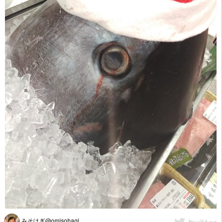
みそはぎ@omisohagi