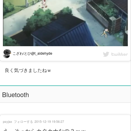
こざわ/とひ@t_aldehyde
良く気づきましたねｗ
Bluetooth
psyjax
フォローする
2015-12-19 19:56:27
え、そっからカタカナなの？ｗｗ