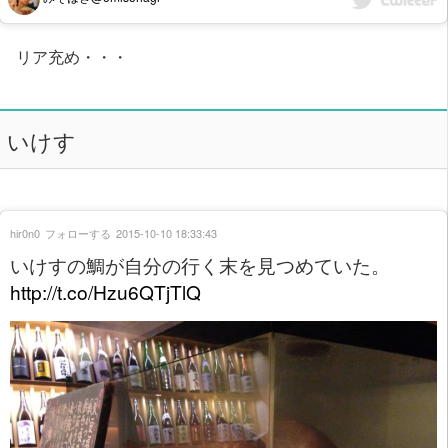
リア充め・・・
いけす
hir0n0
フォローする
2015-10-10 18:33:43
いけすの鯛が自分の行く末を見つめていた。
http://t.co/Hzu6QTjTlQ