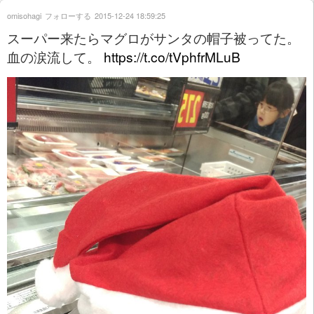
omisohagi
フォローする
2015-12-24 18:59:25
スーパー来たらマグロがサンタの帽子被ってた。
血の涙流して。
https://t.co/tVphfrMLuB