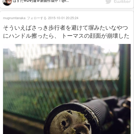
はすだΦωΦ)蓮＠新曲作成中！@r...
mugnumtanaka
フォローする
2015-10-01 20:25:24
そういえばさっき歩行者を避けて塀みたいなやつ
にハンドル擦ったら、 トーマスの顔面が崩壊した