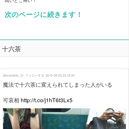
高いとこ怖い！
次のページに続きます！
十六茶
Alexandrite_Cr
フォローする
2015-09-03 23:16:34
魔法で十六茶に変えられてしまった人がいる
可哀相
http://t.co/j1hT6t3Lx5