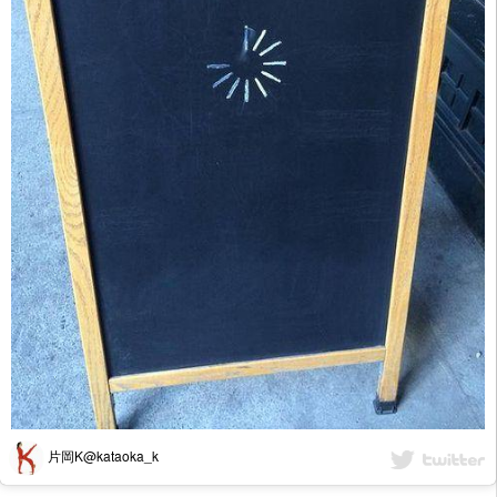
片岡K@kataoka_k