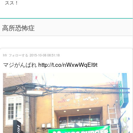
スス！
高所恐怖症
frfr
フォローする
2015-10-08 08:51:18
マジがんばれ
http://t.co/nWxwWqEI9t