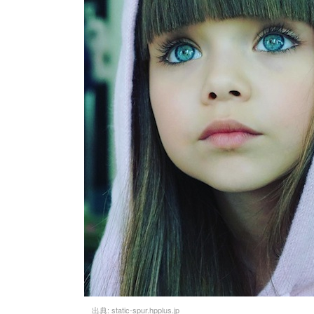
出典:
static-spur.hpplus.jp