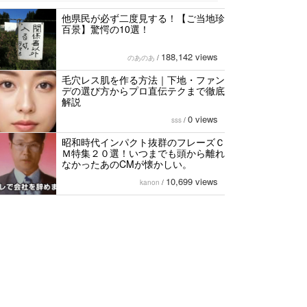
他県民が必ず二度見する！【ご当地珍
百景】驚愕の10選！
188,142 views
のあのあ
/
毛穴レス肌を作る方法｜下地・ファン
デの選び方からプロ直伝テクまで徹底
解説
0 views
sss
/
昭和時代インパクト抜群のフレーズＣ
Ｍ特集２０選！いつまでも頭から離れ
なかったあのCMが懐かしい。
10,699 views
kanon
/