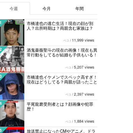
今週
今月
年間
1
市橋達也の逃亡生活！現在の顔が別
人？出所時期は？両親含む家族は？
11,999 views
ペコ
/
2
酒鬼薔薇聖斗の現在の画像！現在も異
常行動をしてるが結婚も子供もいる！
5,207 views
ペコ
/
3
市橋達也イケメンでスペック高すぎ！
現在はどうしてる？両親が語ったこと
2,397 views
ペコ
/
4
平尾龍磨受刑者とは？顔画像や犯罪
歴！
1,884 views
ペコ
/
5
放送禁止になったCMやアニメ、ドラ