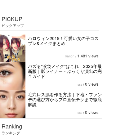
PICKUP
ピックアップ
ハロウィン2019！可愛い女の子コス
プレ&メイクまとめ
1,481 views
kanon
/
バズる“涙袋メイク”はこれ！2025年最
新版｜影ライナー・ぷっくり演出の完
全ガイド
0 views
sss
/
毛穴レス肌を作る方法｜下地・ファン
デの選び方からプロ直伝テクまで徹底
解説
0 views
sss
/
Ranking
ランキング