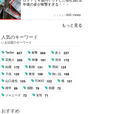
ロト７で４億円ゲットした会社員の2
年後の姿が衝撃すぎる・・・
845 views
たくやま
/
もっと見る
人気のキーワード
いま話題のキーワード
Twitter
衝撃
炎上
827
584
237
芸能人
画像
現在
205
191
172
結婚
動画
理由
170
131
124
子供
整形
怖い話
120
109
108
山口達也
TOKIO
猫
103
102
101
雑学
感動
熱愛
89
79
72
ジャニーズ
女性
72
71
おすすめ