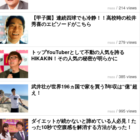
/
214 views
mass
【甲子園】連続四球でも冷静！！高校時の松井
秀喜のエピソードがこちら
/
279 views
mass
トップYouTuberとして不動の人気を誇る
HIKAKIN！その人気の秘密が明らかに
/
385 views
mass
武井壮が世界196ヵ国で家を買う⁈年収は“億”超
え！
/
995 views
mass
ダイエットが続かないと諦めている人必見！た
った10秒で空腹感を解消する方法があった！