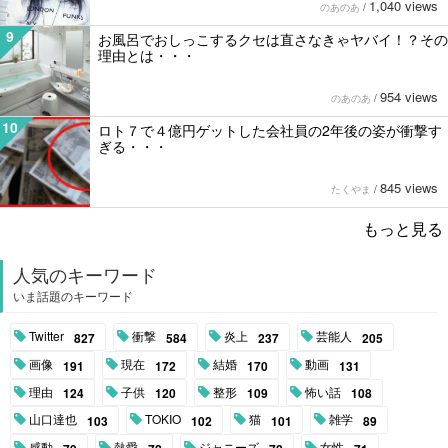
1,040 views
のあのあ
/
9
お風呂でおしっこするクセは直さなきゃヤバイ！？その
理由とは・・・
954 views
のあのあ
/
10
ロト７で４億円ゲットした会社員の2年後の姿が衝撃す
ぎる・・・
845 views
たくやま
/
もっと見る
人気のキーワード
いま話題のキーワード
Twitter
衝撃
炎上
芸能人
827
584
237
205
画像
現在
結婚
動画
191
172
170
131
理由
子供
整形
怖い話
124
120
109
108
山口達也
TOKIO
猫
雑学
103
102
101
89
感動
熱愛
ジャニーズ
女性