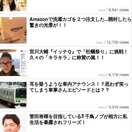
/
6,541 views
mass
Amazonで洗濯カゴを２つ注文した...開封したら
驚きの光景が！！
/
12,735 views
mass
宮川大輔『イッテＱ』で「牡蠣祭り」に挑戦！
久々の「キラキラ」に称賛の嵐！！
/
6,179 views
mass
耳を疑うような車内アナウンス！？思わず笑っ
てしまう車掌さんエピソードとは？？
/
3,315 views
mass
菅田将暉を目指している⁈ 千鳥ノブが相方に私
生活を暴露されフリーズ！