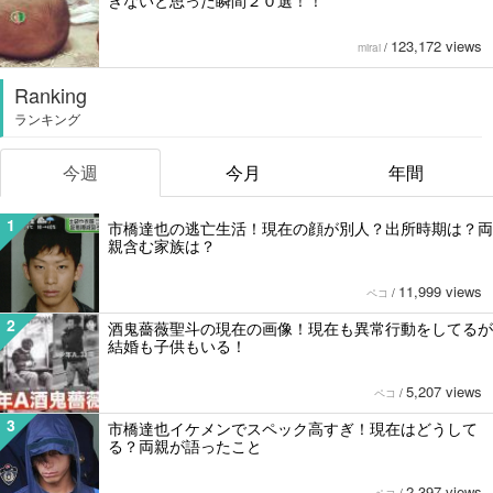
123,172 views
mirai
/
Ranking
ランキング
今週
今月
年間
1
市橋達也の逃亡生活！現在の顔が別人？出所時期は？両
親含む家族は？
11,999 views
ペコ
/
2
酒鬼薔薇聖斗の現在の画像！現在も異常行動をしてるが
結婚も子供もいる！
5,207 views
ペコ
/
3
市橋達也イケメンでスペック高すぎ！現在はどうして
る？両親が語ったこと
2,397 views
ペコ
/