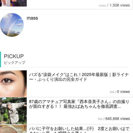
/
1,508 views
mass
mass
PICKUP
ピックアップ
バズる“涙袋メイク”はこれ！2025年最新版｜影ライナ
ー・ぷっくり演出の完全ガイド
0 views
sss
/
87歳のアマチュア写真家『西本喜美子さん』の自撮り
が面白すぎる！！ 最強おばあちゃんを徹底調査...
645,668 views
rico
/
パパに子守をお願いした結果...(汗) 2度とお願いはで
きないと思った瞬間２０選！！