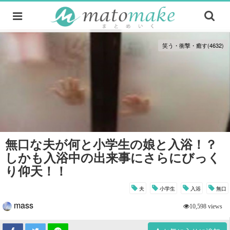
笑う・衝撃・癒す(4632)
無口な夫が何と小学生の娘と入浴！？
しかも入浴中の出来事にさらにびっく
り仰天！！
夫
小学生
入浴
無口
mass
10,598 views