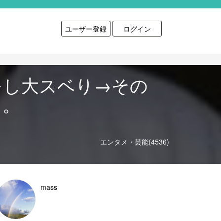
ユーザー登録
ログイン
をし大スベり→その
。。
エンタメ・芸能(4536)
mass