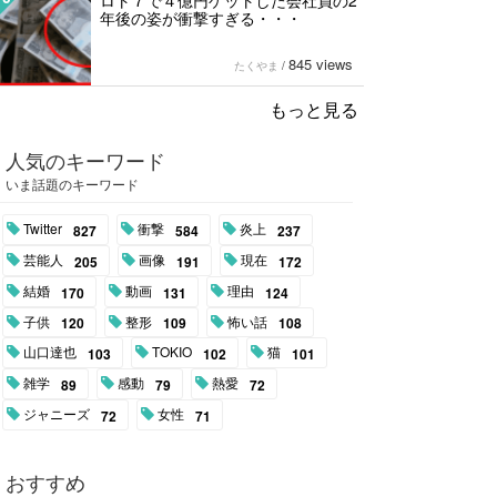
ロト７で４億円ゲットした会社員の2
年後の姿が衝撃すぎる・・・
845 views
たくやま
/
もっと見る
人気のキーワード
いま話題のキーワード
Twitter
衝撃
炎上
827
584
237
芸能人
画像
現在
205
191
172
結婚
動画
理由
170
131
124
子供
整形
怖い話
120
109
108
山口達也
TOKIO
猫
103
102
101
雑学
感動
熱愛
89
79
72
ジャニーズ
女性
72
71
おすすめ