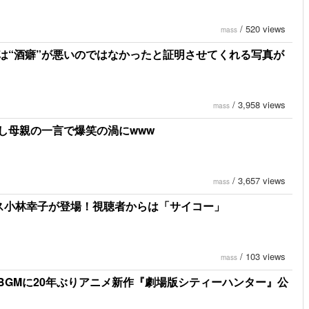
/
520 views
mass
は“酒癖”が悪いのではなかったと証明させてくれる写真が
/
3,958 views
mass
し母親の一言で爆笑の渦にwww
/
3,657 views
mass
ボス小林幸子が登場！視聴者からは「サイコー」
/
103 views
mass
』をBGMに20年ぶりアニメ新作『劇場版シティーハンター』公