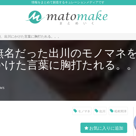
情報をまとめて創造するキュレーションメディアです
後、出川にかけた言葉に胸打たれる。。。
無名だった出川のモノマネ
かけた言葉に胸打たれる。
ews
モノマネ
出川
松村邦洋
お気に入りに追加