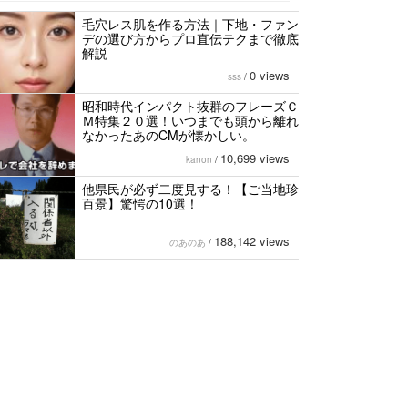
毛穴レス肌を作る方法｜下地・ファン
デの選び方からプロ直伝テクまで徹底
解説
0 views
sss
/
昭和時代インパクト抜群のフレーズＣ
Ｍ特集２０選！いつまでも頭から離れ
なかったあのCMが懐かしい。
10,699 views
kanon
/
他県民が必ず二度見する！【ご当地珍
百景】驚愕の10選！
188,142 views
のあのあ
/