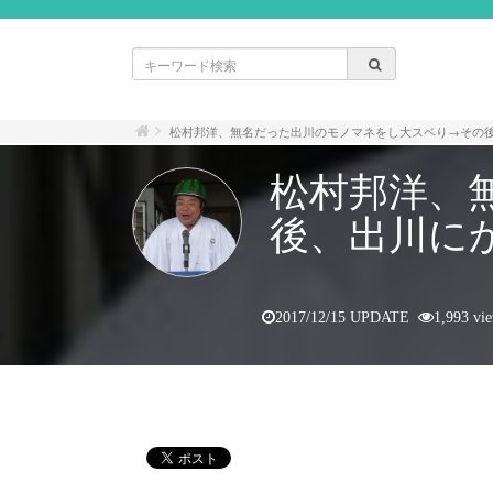
松村邦洋、無名だった出川のモノマネをし大スベり→その
松村邦洋、
後、出川に
2017/12/15 UPDATE
1,993 vi