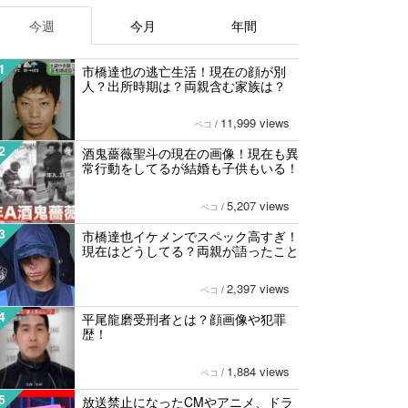
今週
今月
年間
1
市橋達也の逃亡生活！現在の顔が別
人？出所時期は？両親含む家族は？
11,999 views
ペコ
/
2
酒鬼薔薇聖斗の現在の画像！現在も異
常行動をしてるが結婚も子供もいる！
5,207 views
ペコ
/
3
市橋達也イケメンでスペック高すぎ！
現在はどうしてる？両親が語ったこと
2,397 views
ペコ
/
4
平尾龍磨受刑者とは？顔画像や犯罪
歴！
1,884 views
ペコ
/
5
放送禁止になったCMやアニメ、ドラ