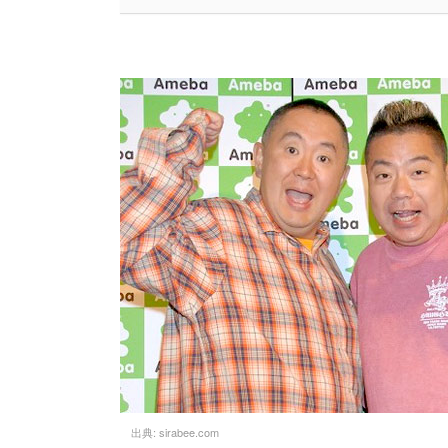
出典:
sirabee.com