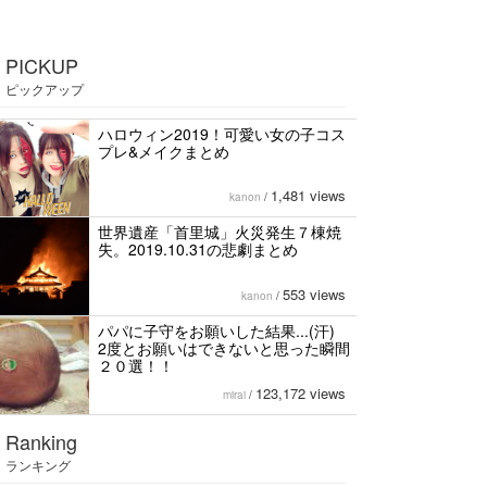
PICKUP
ピックアップ
ハロウィン2019！可愛い女の子コス
プレ&メイクまとめ
1,481 views
kanon
/
世界遺産「首里城」火災発生７棟焼
失。2019.10.31の悲劇まとめ
553 views
kanon
/
パパに子守をお願いした結果...(汗)
2度とお願いはできないと思った瞬間
２０選！！
123,172 views
mirai
/
Ranking
ランキング