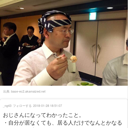
出典:
base-ec2.akamaized.net
_ng43
フォローする
2018-01-28 18:51:07
おじさんになってわかったこと。
・自分が居なくても、居る人だけでなんとかなる