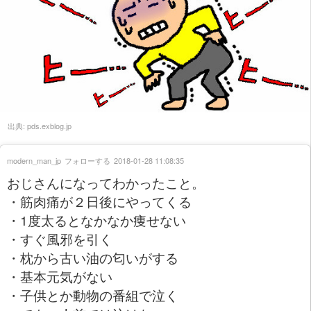
出典:
pds.exblog.jp
modern_man_jp
フォローする
2018-01-28 11:08:35
おじさんになってわかったこと。
・筋肉痛が２日後にやってくる
・1度太るとなかなか痩せない
・すぐ風邪を引く
・枕から古い油の匂いがする
・基本元気がない
・子供とか動物の番組で泣く