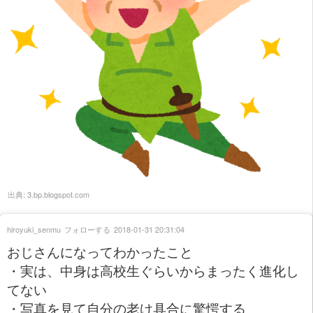
出典:
3.bp.blogspot.com
hiroyuki_senmu
フォローする
2018-01-31 20:31:04
おじさんになってわかったこと
・実は、中身は高校生ぐらいからまったく進化し
てない
・写真を見て自分の老け具合に驚愕する