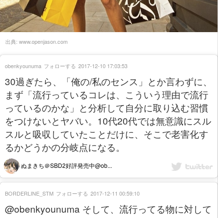
出典:
www.openjason.com
obenkyounuma
フォローする
2017-12-10 17:03:53
30過ぎたら、「俺の/私のセンス」とか言わずに、
まず「流行っているコレは、こういう理由で流行
っているのかな」と分析して自分に取り込む習慣
をつけないとヤバい。10代20代では無意識にスル
スルと吸収していたことだけに、そこで老害化す
るかどうかの分岐点になる。
ぬまきち＠SBD2好評発売中@ob...
BORDERLINE_STM
フォローする
2017-12-11 00:59:10
@obenkyounuma そして、流行ってる物に対して