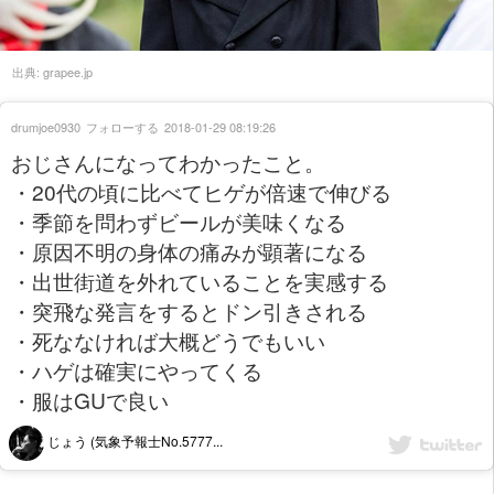
出典:
grapee.jp
drumjoe0930
フォローする
2018-01-29 08:19:26
おじさんになってわかったこと。
・20代の頃に比べてヒゲが倍速で伸びる
・季節を問わずビールが美味くなる
・原因不明の身体の痛みが顕著になる
・出世街道を外れていることを実感する
・突飛な発言をするとドン引きされる
・死ななければ大概どうでもいい
・ハゲは確実にやってくる
・服はGUで良い
じょう (気象予報士No.5777...