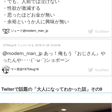
・でも、人前では泣けない
・性欲が激減する
・思ったほどお金が無い
・余裕というか人に興味が無い
ジュード@modern_man_jp
1975Aug18
フォローする
2018-01-28 12:04:56
@modern_man_jp あっ！俺もう『おじさん』や
ったんや‥‥(´･ω･`)ショボーン
マー君@1975Aug18
Twiterで話題の「大人になってわかった話」その9