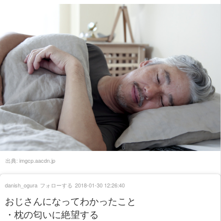
出典:
imgcp.aacdn.jp
danish_ogura
フォローする
2018-01-30 12:26:40
おじさんになってわかったこと
・枕の匂いに絶望する