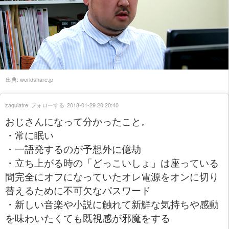
出典:
worldshare.jp
zaquiatre
フォローする
2018-01-29 20:20:40
おじさんになって分かったこと。
・常に眠い
・一語発するのが予想外に億劫
・立ち上がる時の「どっこいしょ」は座っている
間完全にオフになっていたオレ電源をオンに切り
替えるために不可欠なパスワード
・新しい音楽や小説に触れて新鮮な気持ちや感動
を味わいたくても既視感が邪魔をする