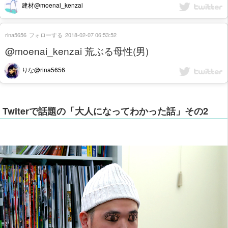
建材@moenai_kenzai
rina5656
フォローする
2018-02-07 06:53:52
@moenai_kenzai 荒ぶる母性(男)
りな@rina5656
Twiterで話題の「大人になってわかった話」その2