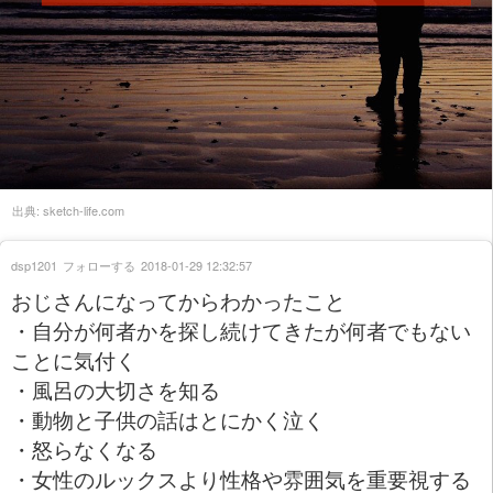
出典:
sketch-life.com
dsp1201
フォローする
2018-01-29 12:32:57
おじさんになってからわかったこと
・自分が何者かを探し続けてきたが何者でもない
ことに気付く
・風呂の大切さを知る
・動物と子供の話はとにかく泣く
・怒らなくなる
・女性のルックスより性格や雰囲気を重要視する