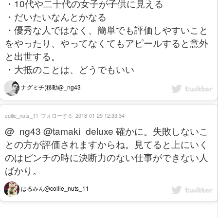
・10代や二十代の女子が子供に見える
・だいたいなんとかなる
・優秀な人ではなく、簡単でも評価しやすいこと
をやったり、やってなくてもアピールすると意外
と出世する。
・大抵のことは、どうでもいい
ナグミチ(移動@_ng43
collie_nuts_11
フォローする
2018-01-29 12:33:34
@_ng43 @tamaki_deluxe 確かに。失敗しないこ
との方が評価されますからね。見てると上にいく
のはピンチの時に決断力のない仕事ができない人
ばかり。
はるみん@collie_nuts_11