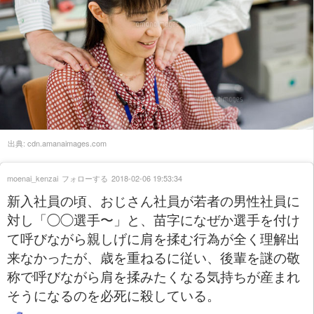
出典:
cdn.amanaimages.com
moenai_kenzai
フォローする
2018-02-06 19:53:34
新入社員の頃、おじさん社員が若者の男性社員に
対し「◯◯選手〜」と、苗字になぜか選手を付け
て呼びながら親しげに肩を揉む行為が全く理解出
来なかったが、歳を重ねるに従い、後輩を謎の敬
称で呼びながら肩を揉みたくなる気持ちが産まれ
そうになるのを必死に殺している。