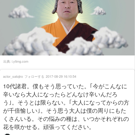
出典:
i.ytimg.com
actor_satojiro
フォローする
2017-08-29 16:10:54
10代諸君。僕もそう思っていた。｢今がこんなに
辛いなら大人になったらどんなけ辛いんだろ
う｣。そうとは限らない。｢大人になってからの方
が千倍愉しい｣。そう思う大人は僕の周りにもた
くさんいる。その悩みの種は、いつかそれぞれの
花を咲かせる。頑張ってください。