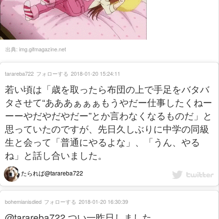
出典:
img.gifmagazine.net
tarareba722
フォローする
2018-01-20 15:24:11
若い頃は「歳を取ったら布団の上で手足をバタバ
タさせて“あああぁぁぁもうやだー仕事したくねー
ーーやだやだやだー”とか言わなくなるものだ」と
思っていたのですが、先日久しぶりに中学の同級
生と会って「普通にやるよな」、「うん、やる
ね」と話し合いました。
たられば@tarareba722
bohemianisdied
フォローする
2018-01-20 16:30:39
@tarareba722 つい一昨日しました…