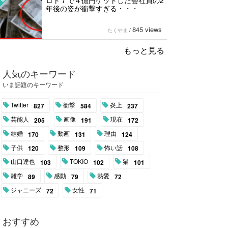
ロト７で４億円ゲットした会社員の2
年後の姿が衝撃すぎる・・・
845 views
たくやま
/
もっと見る
人気のキーワード
いま話題のキーワード
Twitter
衝撃
炎上
827
584
237
芸能人
画像
現在
205
191
172
結婚
動画
理由
170
131
124
子供
整形
怖い話
120
109
108
山口達也
TOKIO
猫
103
102
101
雑学
感動
熱愛
89
79
72
ジャニーズ
女性
72
71
おすすめ