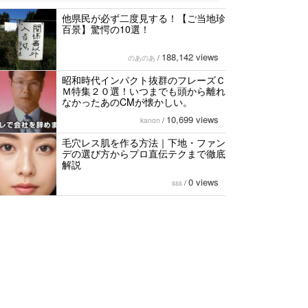
他県民が必ず二度見する！【ご当地珍
百景】驚愕の10選！
188,142 views
のあのあ
/
昭和時代インパクト抜群のフレーズＣ
Ｍ特集２０選！いつまでも頭から離れ
なかったあのCMが懐かしい。
10,699 views
kanon
/
毛穴レス肌を作る方法｜下地・ファン
デの選び方からプロ直伝テクまで徹底
解説
0 views
sss
/