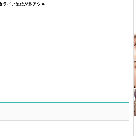
近ライブ配信が激アツ🔥