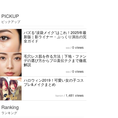
PICKUP
ピックアップ
バズる“涙袋メイク”はこれ！2025年最
新版｜影ライナー・ぷっくり演出の完
全ガイド
0 views
sss
/
毛穴レス肌を作る方法｜下地・ファン
デの選び方からプロ直伝テクまで徹底
解説
0 views
sss
/
ハロウィン2019！可愛い女の子コス
プレ&メイクまとめ
1,481 views
kanon
/
Ranking
ランキング