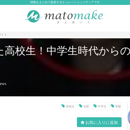
情報をまとめて創造するキュレーションメディアです
が！！
た高校生！中学生時代から
iews
高校生
化粧
中学生
変貌
お気に入りに追加