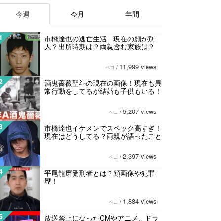
今週
今月
年間
1
市橋達也の逃亡生活！現在の顔が別
人？出所時期は？両親含む家族は？
11,999 views
ペコ
/
2
酒鬼薔薇聖斗の現在の画像！現在も異
常行動をしてるが結婚も子供もいる！
5,207 views
ペコ
/
3
市橋達也イケメンでスペック高すぎ！
現在はどうしてる？両親が語ったこと
2,397 views
ペコ
/
4
平尾龍磨受刑者とは？顔画像や犯罪
歴！
1,884 views
ペコ
/
5
放送禁止になったCMやアニメ、ドラ