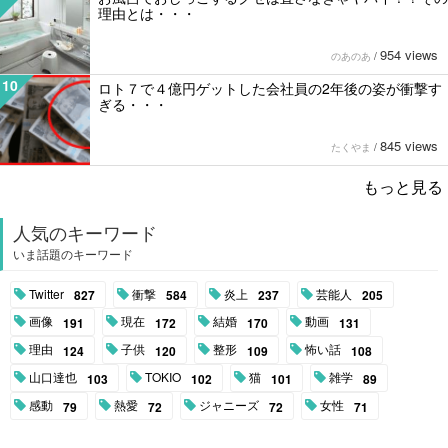
理由とは・・・
954 views
のあのあ
/
10
ロト７で４億円ゲットした会社員の2年後の姿が衝撃す
ぎる・・・
845 views
たくやま
/
もっと見る
人気のキーワード
いま話題のキーワード
Twitter
衝撃
炎上
芸能人
827
584
237
205
画像
現在
結婚
動画
191
172
170
131
理由
子供
整形
怖い話
124
120
109
108
山口達也
TOKIO
猫
雑学
103
102
101
89
感動
熱愛
ジャニーズ
女性
79
72
72
71