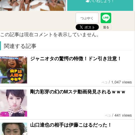
いいねしよう！
つぶやく
この記事は現在コメントを表示していません。
関連する記事
ジャニオタの驚愕の特徴！ドン引き注意！
/
1,047 views
ペコ
剛力彩芽の幻のMステ動画発見されるｗｗｗ
/
441 views
ペコ
山口達也の相手は伊藤こはるだった！