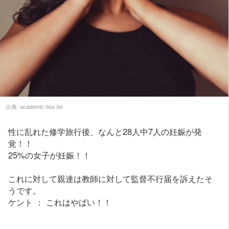
出典:
academic-box.be
性に乱れた修学旅行後、なんと28人中7人の妊娠が発
覚！！
25%の女子が妊娠！！
これに対して親達は教師に対して監督不行届を訴えたそ
うです。
ケント ： これはやばい！！