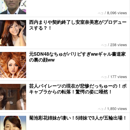
/
8,096 views
ペコ
西内まりや契約終了し安室奈美恵がプロデュー
スする？！
/
238 views
ペコ
元SDN48なちゅがパリピすぎwwギャル書道家
の裏の顔ww
/
177 views
ペコ
芸人パイレーツの現在が悲惨だっちゅーの！ボ
キャブラからの転落！驚愕の姿に唖然！
/
1,850 views
ペコ
菊池彩花姉妹が凄い！5姉妹で3人が五輪出場！