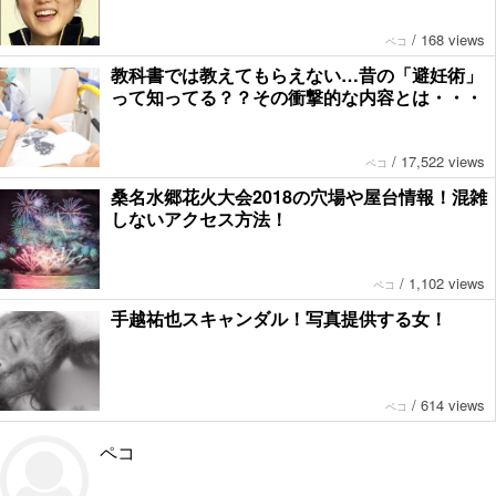
/
168 views
ペコ
教科書では教えてもらえない…昔の「避妊術」
って知ってる？？その衝撃的な内容とは・・・
/
17,522 views
ペコ
桑名水郷花火大会2018の穴場や屋台情報！混雑
しないアクセス方法！
/
1,102 views
ペコ
手越祐也スキャンダル！写真提供する女！
/
614 views
ペコ
ペコ