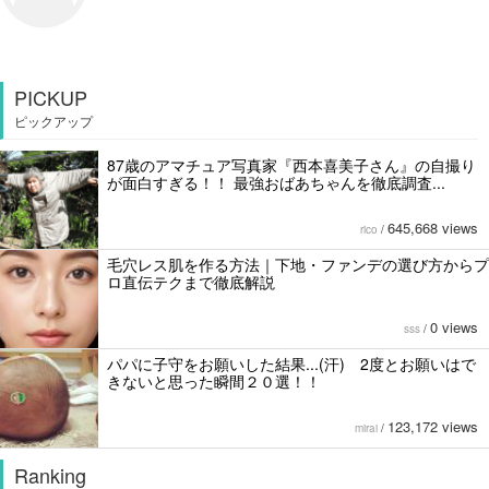
PICKUP
ピックアップ
87歳のアマチュア写真家『西本喜美子さん』の自撮り
が面白すぎる！！ 最強おばあちゃんを徹底調査...
645,668 views
rico
/
毛穴レス肌を作る方法｜下地・ファンデの選び方からプ
ロ直伝テクまで徹底解説
0 views
sss
/
パパに子守をお願いした結果...(汗) 2度とお願いはで
きないと思った瞬間２０選！！
123,172 views
mirai
/
Ranking