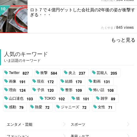
10
ロト７で４億円ゲットした会社員の2年後の姿が衝撃す
ぎる・・・
845 views
たくやま
/
もっと見る
人気のキーワード
いま話題のキーワード
Twitter
衝撃
炎上
芸能人
827
584
237
205
画像
現在
結婚
動画
191
172
170
131
理由
子供
整形
怖い話
124
120
109
108
山口達也
TOKIO
猫
雑学
103
102
101
89
感動
熱愛
ジャニーズ
女性
79
72
72
71
エンタメ・芸能
スポーツ
ファッション
美容・ケア