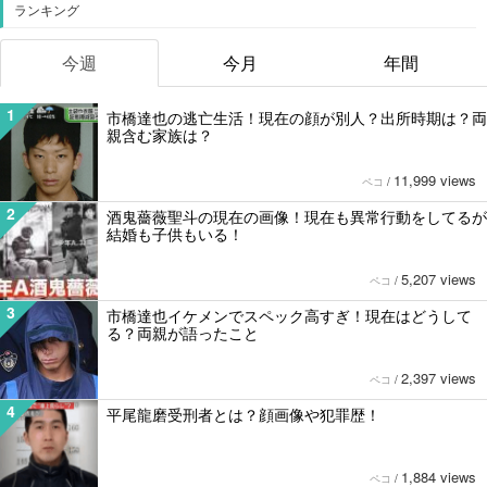
ランキング
今週
今月
年間
1
市橋達也の逃亡生活！現在の顔が別人？出所時期は？両
親含む家族は？
11,999 views
ペコ
/
2
酒鬼薔薇聖斗の現在の画像！現在も異常行動をしてるが
結婚も子供もいる！
5,207 views
ペコ
/
3
市橋達也イケメンでスペック高すぎ！現在はどうして
る？両親が語ったこと
2,397 views
ペコ
/
4
平尾龍磨受刑者とは？顔画像や犯罪歴！
1,884 views
ペコ
/