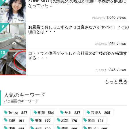
ZONE MIYU(長瀬実夕)の現在が悲惨！事務所を解雇に
なっていた…
1,040 views
のあのあ
/
9
お風呂でおしっこするクセは直さなきゃヤバイ！？その
理由とは・・・
954 views
のあのあ
/
10
ロト７で４億円ゲットした会社員の2年後の姿が衝撃す
ぎる・・・
845 views
たくやま
/
もっと見る
人気のキーワード
いま話題のキーワード
Twitter
衝撃
炎上
芸能人
827
584
237
205
画像
現在
結婚
動画
191
172
170
131
理由
子供
整形
怖い話
124
120
109
108