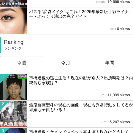
10,699 views
kanon
/
バズる“涙袋メイク”はこれ！2025年最新版｜影ライナ
ー・ぷっくり演出の完全ガイド
0 views
sss
/
Ranking
ランキング
今週
今月
年間
1
市橋達也の逃亡生活！現在の顔が別人？出所時期は？両
親含む家族は？
11,999 views
ペコ
/
2
酒鬼薔薇聖斗の現在の画像！現在も異常行動をしてるが
結婚も子供もいる！
5,207 views
ペコ
/
3
市橋達也イケメンでスペック高すぎ！現在はどうして