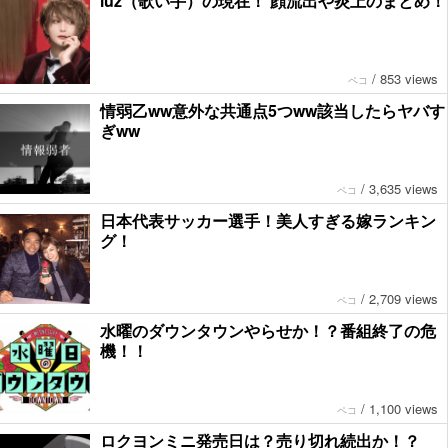
luz（歌い手）の現在！ 顔流出や炎上のまとめ！
/
853 views
ペコ
情弱乙ww意外な共通点5つww該当したらヤバす
ぎww
/
3,635 views
ペコ
日本代表サッカー選手！美人すぎる嫁ランキン
グ！
/
2,709 views
ペコ
水曜のダウンタウンやらせか！？番組終了の危
機！！
/
1,100 views
ペコ
ロクヨンミニ発売日は？売り切れ続出か！？