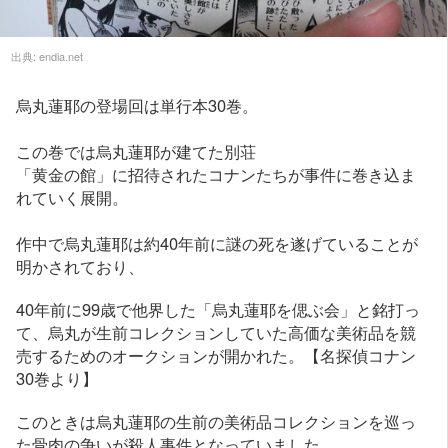
出典:
endia.net
烏丸蓮耶の登場回は単行本30巻。
この巻では烏丸蓮耶が建てた別荘
「黄金の館」に招待されたコナンたちが事件に巻き込ま
れていく展開。
作中で烏丸蓮耶は約40年前に謎の死を遂げていることが
明かされており、
40年前に99歳で他界した「烏丸蓮耶を偲ぶ会」と銘打っ
て、烏丸が生前コレクションしていた高価な美術品を競
売するためのオークションが開かれた。【名探偵コナン
30巻より】
このときは烏丸蓮耶の生前の美術品コレクションを巡っ
た骨肉の争いが殺人事件となっていました。