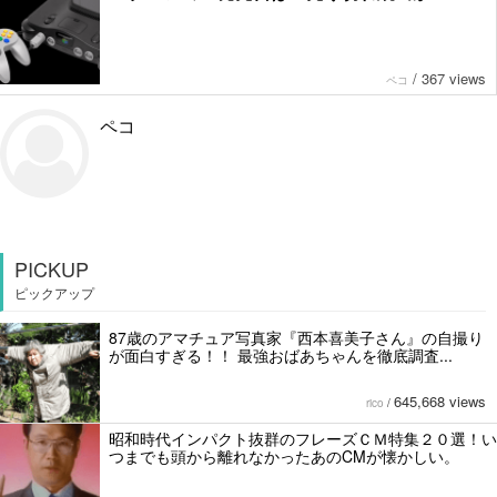
/
367 views
ペコ
ペコ
PICKUP
ピックアップ
87歳のアマチュア写真家『西本喜美子さん』の自撮り
が面白すぎる！！ 最強おばあちゃんを徹底調査...
645,668 views
rico
/
昭和時代インパクト抜群のフレーズＣＭ特集２０選！い
つまでも頭から離れなかったあのCMが懐かしい。