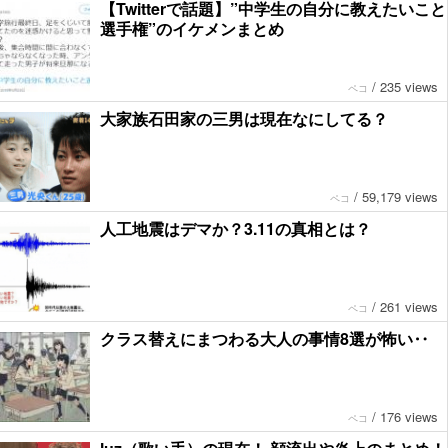
【Twitterで話題】”中学生の自分に教えたいこと
選手権”のイケメンまとめ
/
235 views
ペコ
大家族石田家の三男は現在なにしてる？
/
59,179 views
ペコ
人工地震はデマか？3.11の真相とは？
/
261 views
ペコ
クラス替えにまつわる大人の事情8選が怖い‥
/
176 views
ペコ