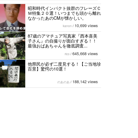
昭和時代インパクト抜群のフレーズＣ
Ｍ特集２０選！いつまでも頭から離れ
なかったあのCMが懐かしい。
10,699 views
kanon
/
87歳のアマチュア写真家『西本喜美
子さん』の自撮りが面白すぎる！！
最強おばあちゃんを徹底調査...
645,668 views
rico
/
他県民が必ず二度見する！【ご当地珍
百景】驚愕の10選！
188,142 views
のあのあ
/