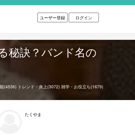
ユーザー登録
ログイン
る秘訣？バンド名の
(4536)
トレンド・炎上(3072)
雑学・お役立ち(1679)
たくやま