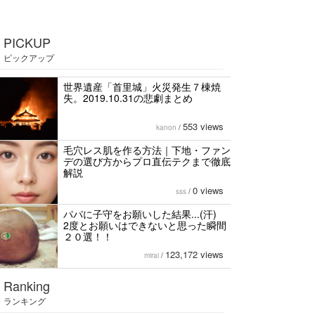
PICKUP
ピックアップ
世界遺産「首里城」火災発生７棟焼
失。2019.10.31の悲劇まとめ
553 views
kanon
/
毛穴レス肌を作る方法｜下地・ファン
デの選び方からプロ直伝テクまで徹底
解説
0 views
sss
/
パパに子守をお願いした結果...(汗)
2度とお願いはできないと思った瞬間
２０選！！
123,172 views
mirai
/
Ranking
ランキング