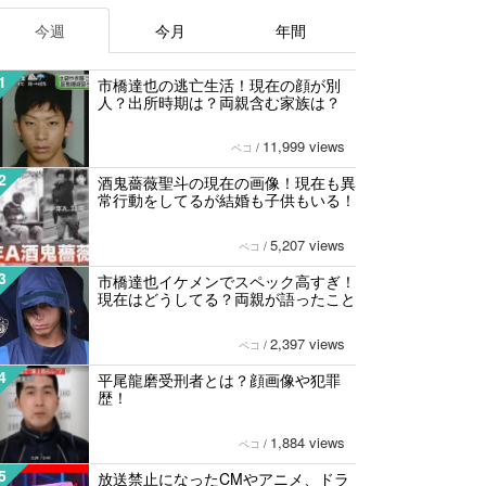
今週
今月
年間
1
市橋達也の逃亡生活！現在の顔が別
人？出所時期は？両親含む家族は？
11,999 views
ペコ
/
2
酒鬼薔薇聖斗の現在の画像！現在も異
常行動をしてるが結婚も子供もいる！
5,207 views
ペコ
/
3
市橋達也イケメンでスペック高すぎ！
現在はどうしてる？両親が語ったこと
2,397 views
ペコ
/
4
平尾龍磨受刑者とは？顔画像や犯罪
歴！
1,884 views
ペコ
/
5
放送禁止になったCMやアニメ、ドラ