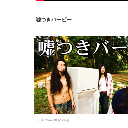
嘘つきバービー
出典:
www.loft-prj.co.jp