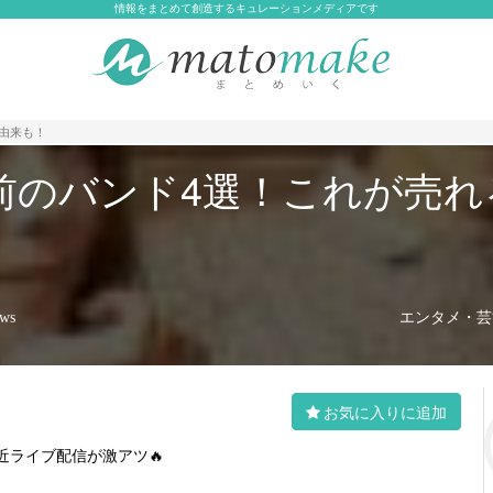
情報をまとめて創造するキュレーションメディアです
由来も！
前のバンド4選！これが売れ
エンタメ・芸能
ews
お気に入りに追加
近ライブ配信が激アツ🔥