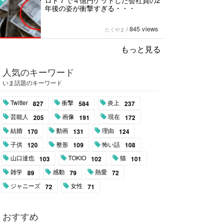
ロト７で４億円ゲットした会社員の2
年後の姿が衝撃すぎる・・・
845 views
たくやま
/
もっと見る
人気のキーワード
いま話題のキーワード
Twitter
衝撃
炎上
827
584
237
芸能人
画像
現在
205
191
172
結婚
動画
理由
170
131
124
子供
整形
怖い話
120
109
108
山口達也
TOKIO
猫
103
102
101
雑学
感動
熱愛
89
79
72
ジャニーズ
女性
72
71
おすすめ