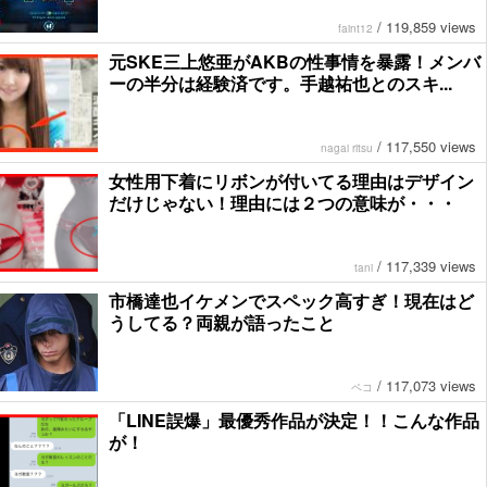
/
119,859 views
faint12
元SKE三上悠亜がAKBの性事情を暴露！メンバ
ーの半分は経験済です。手越祐也とのスキ...
/
117,550 views
nagai ritsu
女性用下着にリボンが付いてる理由はデザイン
だけじゃない！理由には２つの意味が・・・
/
117,339 views
tani
市橋達也イケメンでスペック高すぎ！現在はど
うしてる？両親が語ったこと
/
117,073 views
ペコ
「LINE誤爆」最優秀作品が決定！！こんな作品
が！