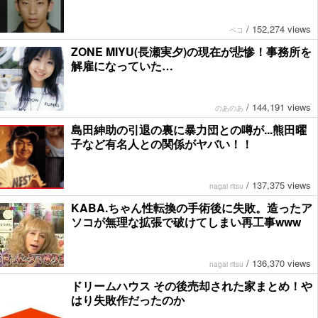
/
152,274 views
ペコ
ZONE MIYU(長瀬実夕)の現在が悲惨！事務所を
解雇になっていた…
/
144,191 views
のあのあ
島田紳助の引退の裏に暴力団との噂が...熊田曜
子など有名人との関係がヤバい！！
/
137,375 views
nagai ritsu
KABA.ちゃん性転換の手術後に失敗。造ったア
ソコが無理な拡張で破けてしまい再工事www
/
136,370 views
nagai ritsu
ドリームハウス その後売却された家まとめ！や
はり失敗作だったのか