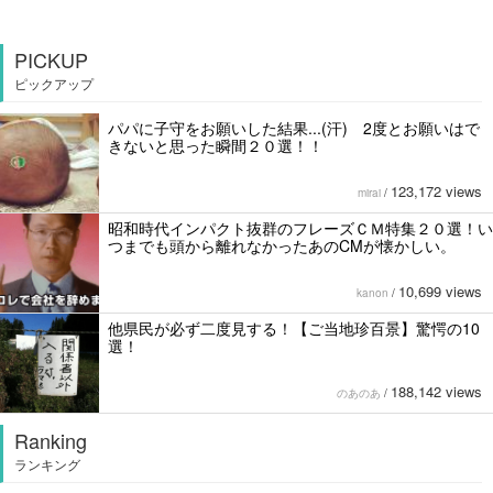
PICKUP
ピックアップ
パパに子守をお願いした結果...(汗) 2度とお願いはで
きないと思った瞬間２０選！！
123,172 views
mirai
/
昭和時代インパクト抜群のフレーズＣＭ特集２０選！い
つまでも頭から離れなかったあのCMが懐かしい。
10,699 views
kanon
/
他県民が必ず二度見する！【ご当地珍百景】驚愕の10
選！
188,142 views
のあのあ
/
Ranking
ランキング