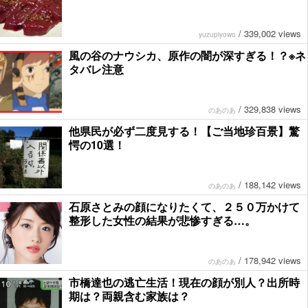
/
339,002 views
yuzupiyowo
風の谷のナウシカ、原作の闇が深すぎる！？※ネ
タバレ注意
/
329,838 views
のあのあ
他県民が必ず二度見する！【ご当地珍百景】驚
愕の10選！
/
188,142 views
のあのあ
石原さとみの顔になりたくて、２５０万かけて
整形した女性の結果が悲惨すぎる…。
/
178,942 views
のあのあ
市橋達也の逃亡生活！現在の顔が別人？出所時
期は？両親含む家族は？