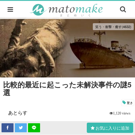
笑う・衝撃・癒す(4632)
比較的最近に起こった未解決事件の謎5
選
驚き
あとらす
1,120 views
お気に入りに追加