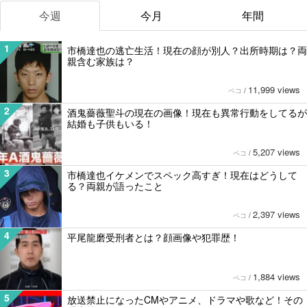
今週
今月
年間
1
市橋達也の逃亡生活！現在の顔が別人？出所時期は？両
親含む家族は？
11,999 views
ペコ
/
2
酒鬼薔薇聖斗の現在の画像！現在も異常行動をしてるが
結婚も子供もいる！
5,207 views
ペコ
/
3
市橋達也イケメンでスペック高すぎ！現在はどうして
る？両親が語ったこと
2,397 views
ペコ
/
4
平尾龍磨受刑者とは？顔画像や犯罪歴！
1,884 views
ペコ
/
5
放送禁止になったCMやアニメ、ドラマや歌など！その