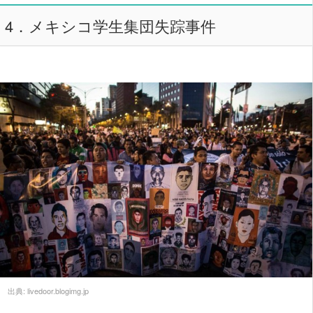
4．メキシコ学生集団失踪事件
出典:
livedoor.blogimg.jp