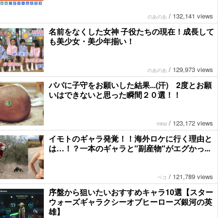
/
132,141 views
のあのあ
名前をなくした女神 子役たちの現在！成長して
も美少女・美少年揃い！
/
129,973 views
のあのあ
パパに子守をお願いした結果...(汗) 2度とお願
いはできないと思った瞬間２０選！！
/
123,172 views
mirai
イモトのギャラ発覚！！海外ロケに行く理由と
は…！？一本のギャラと″副産物″がエグかっ...
/
121,789 views
ペコ
序盤から狙いたいおすすめキャラ10選【スター
ウォーズギャラクシーオブヒーローズ銀河の英
雄】