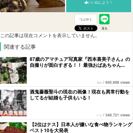
いいねしよう！
つぶやく
この記事は現在コメントを表示していません。
関連する記事
87歳のアマチュア写真家『西本喜美子さん』の
自撮りが面白すぎる！！ 最強おばあちゃん...
/
645,668 views
rico
酒鬼薔薇聖斗の現在の画像！現在も異常行動を
してるが結婚も子供もいる！
/
348,721 views
ペコ
【2位はナス】日本人が嫌いな食べ物ランキング
ベスト10を大発表