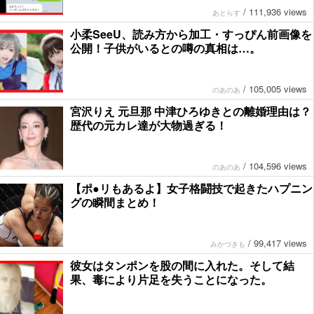
/
111,936 views
あとらす
小柔SeeU、読み方から加工・すっぴん前画像を
公開！子供がいるとの噂の真相は…。
/
105,005 views
のあのあ
宮沢りえ 元旦那 中津ひろゆきとの離婚理由は？
歴代の元カレ達が大物過ぎる！
/
104,596 views
のあのあ
【ポ●リもあるよ】女子格闘技で起きたハプニン
グの瞬間まとめ！
/
99,417 views
みかづきも
彼女はタンポンを股の間に入れた。そして結
果、毒により片足を失うことになった。