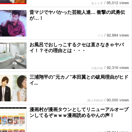
/
95,012 views
あとらす
昔マジでヤバかった芸能人達… 衝撃の武勇伝
が…！
/
92,884 views
ペコ
お風呂でおしっこするクセは直さなきゃヤバ
イ！？その理由とは・・・
/
92,316 views
のあのあ
三浦翔平の”元カノ”本田翼との破局理由がヒド
イ...
/
90,000 views
負け犬62xxi
漫画村が漫画タウンとしてリニューアルオープ
ンしてるぞｗｗｗ漫画読めるやんの声！