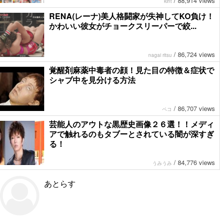
/
88,914 views
kint
RENA(レーナ)美人格闘家が失神してKO負け！
かわいい彼女がチョークスリーパーで絞...
/
86,724 views
nagai ritsu
覚醒剤麻薬中毒者の顔！見た目の特徴＆症状で
シャブ中を見分ける方法
/
86,707 views
ペコ
芸能人のアウトな黒歴史画像２６選！！メディ
アで触れるのもタブーとされている闇が深すぎ
る！
/
84,776 views
うみうみ
あとらす