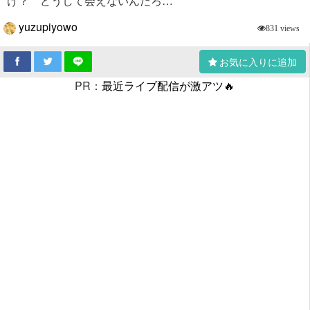
け？ どうして会えないんだろ…
yuzupiyowo
831 views
お気に入りに追加
PR：
最近ライブ配信が激アツ🔥