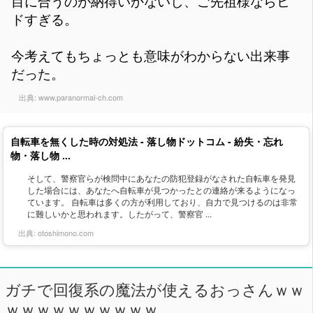
目に合うのが納得いかないし、ご先祖様ならヒ
ドすぎる。
今考えてもちょっとも意味がわからない出来事
だった。
出典:
www.paranormal-ch.com
自転車を無くした時の対処法 - 落し物ドットコム - 紛失・忘れ
物・落し物 ...
そして、警察官らが検問中にあなたの防犯登録がなされた自転車を発見
した場合には、あなたへ自転車が見つかったとの連絡が来るようになっ
ています。 自転車は多くの方が利用しており、自力で見つけるのは非常
に難しいかと思われます。したがって、警察官 ...
出典:
otoshimono.com
ガチで回復系の魔法が使えるおっさんｗｗ
ｗｗｗｗｗｗｗｗｗｗ