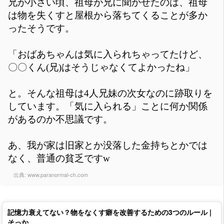
兄が小さい頃、祖母が兄に聞かせたのは、祖母
は物を失くすと屋根から落ちてくることが多か
ったそうです。
「おばあちゃんは気に入られちゃってたけど、
〇〇くん(兄)はそうじゃなくてよかったね」
と。そんな祖母は4人兄妹の次女なのに跡取りを
しています。「気に入られる」ことに何か関係
があるのか不思議です。
あ、我が家は旧家とか没落した金持ちとかでは
なく、普通の貧乏ですw
出典:
www.paranormal-ch.com
記憶力衰えてない？物をなくす癖を改善するための3つのルール |
そっか ...