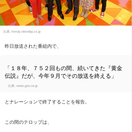
出典:
trendy.nikkeibp.co.jp
昨日放送された番組内で、
「１８年、７５２回もの間、続いてきた『黄金
伝説』だが、今年９月でその放送を終える」
出典:
news.goo.ne.jp
とナレーションで終了することを報告。
この間のテロップは、