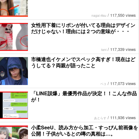
/
117,550 views
nagai ritsu
女性用下着にリボンが付いてる理由はデザイン
だけじゃない！理由には２つの意味が・・・
/
117,339 views
tani
市橋達也イケメンでスペック高すぎ！現在はど
うしてる？両親が語ったこと
/
117,073 views
ペコ
「LINE誤爆」最優秀作品が決定！！こんな作品
が！
/
111,936 views
あとらす
小柔SeeU、読み方から加工・すっぴん前画像を
公開！子供がいるとの噂の真相は…。