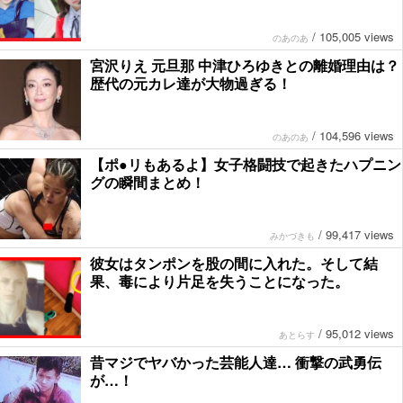
/
105,005 views
のあのあ
宮沢りえ 元旦那 中津ひろゆきとの離婚理由は？
歴代の元カレ達が大物過ぎる！
/
104,596 views
のあのあ
【ポ●リもあるよ】女子格闘技で起きたハプニン
グの瞬間まとめ！
/
99,417 views
みかづきも
彼女はタンポンを股の間に入れた。そして結
果、毒により片足を失うことになった。
/
95,012 views
あとらす
昔マジでヤバかった芸能人達… 衝撃の武勇伝
が…！