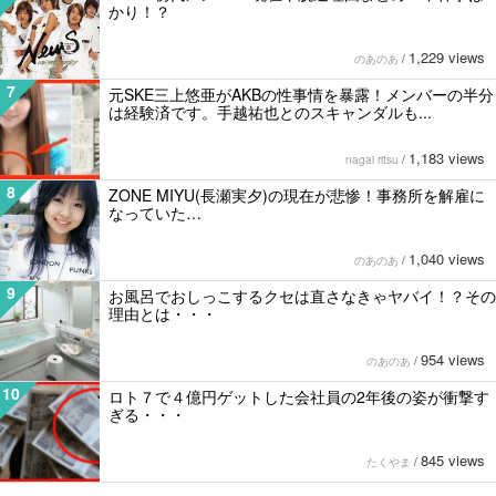
かり！？
1,229 views
のあのあ
/
7
元SKE三上悠亜がAKBの性事情を暴露！メンバーの半分
は経験済です。手越祐也とのスキャンダルも...
1,183 views
nagai ritsu
/
8
ZONE MIYU(長瀬実夕)の現在が悲惨！事務所を解雇に
なっていた…
1,040 views
のあのあ
/
9
お風呂でおしっこするクセは直さなきゃヤバイ！？その
理由とは・・・
954 views
のあのあ
/
10
ロト７で４億円ゲットした会社員の2年後の姿が衝撃す
ぎる・・・
845 views
たくやま
/