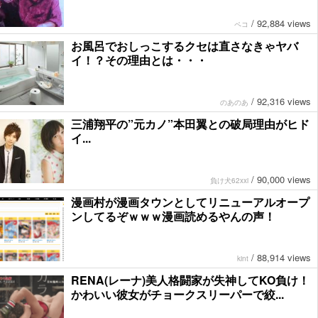
/
92,884 views
ペコ
お風呂でおしっこするクセは直さなきゃヤバ
イ！？その理由とは・・・
/
92,316 views
のあのあ
三浦翔平の”元カノ”本田翼との破局理由がヒド
イ...
/
90,000 views
負け犬62xxi
漫画村が漫画タウンとしてリニューアルオープ
ンしてるぞｗｗｗ漫画読めるやんの声！
/
88,914 views
kint
RENA(レーナ)美人格闘家が失神してKO負け！
かわいい彼女がチョークスリーパーで絞...