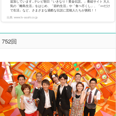
追加しています...テレビ朝日「いきなり！黄金伝説。」番組サイト 大人
気の「離島生活」をはじめ、「節約生活」や「食べ尽くし」、「○○だけ
で生活」など、さまざまな過酷な伝説に芸能人たちが挑戦！！
出典:
www.tv-asahi.co.jp
752回