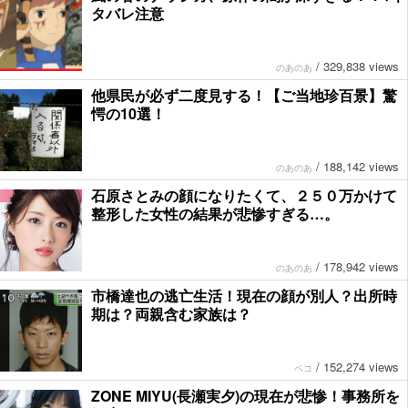
タバレ注意
/
329,838 views
のあのあ
他県民が必ず二度見する！【ご当地珍百景】驚
愕の10選！
/
188,142 views
のあのあ
石原さとみの顔になりたくて、２５０万かけて
整形した女性の結果が悲惨すぎる…。
/
178,942 views
のあのあ
市橋達也の逃亡生活！現在の顔が別人？出所時
期は？両親含む家族は？
/
152,274 views
ペコ
ZONE MIYU(長瀬実夕)の現在が悲惨！事務所を