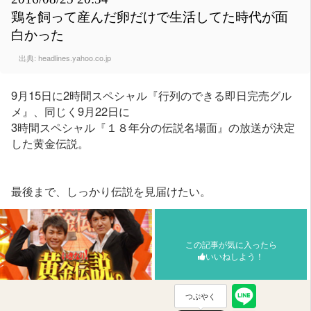
鶏を飼って産んだ卵だけで生活してた時代が面
白かった
出典:
headlines.yahoo.co.jp
9月15日に2時間スペシャル『行列のできる即日完売グル
メ』、同じく9月22日に
3時間スペシャル『１８年分の伝説名場面』の放送が決定
した黄金伝説。
最後まで、しっかり伝説を見届けたい。
この記事が気に入ったら
いいねしよう！
つぶやく