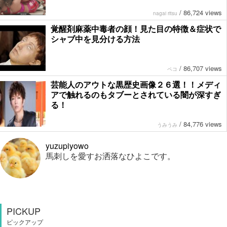
/
86,724 views
nagai ritsu
覚醒剤麻薬中毒者の顔！見た目の特徴＆症状で
シャブ中を見分ける方法
/
86,707 views
ペコ
芸能人のアウトな黒歴史画像２６選！！メディ
アで触れるのもタブーとされている闇が深すぎ
る！
/
84,776 views
うみうみ
yuzupiyowo
馬刺しを愛すお洒落なひよこです。
PICKUP
ピックアップ