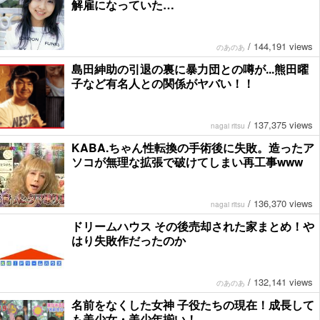
解雇になっていた…
/
144,191 views
のあのあ
島田紳助の引退の裏に暴力団との噂が...熊田曜
子など有名人との関係がヤバい！！
/
137,375 views
nagai ritsu
KABA.ちゃん性転換の手術後に失敗。造ったア
ソコが無理な拡張で破けてしまい再工事www
/
136,370 views
nagai ritsu
ドリームハウス その後売却された家まとめ！や
はり失敗作だったのか
/
132,141 views
のあのあ
名前をなくした女神 子役たちの現在！成長して
も美少女・美少年揃い！