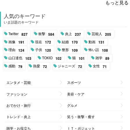
もっと見る
人気のキーワード
いま話題のキーワード
Twitter
衝撃
炎上
芸能人
827
584
237
205
画像
現在
結婚
動画
191
172
170
131
理由
子供
整形
怖い話
124
120
109
108
山口達也
TOKIO
猫
雑学
103
102
101
89
感動
熱愛
ジャニーズ
女性
79
72
72
71
エンタメ・芸能
スポーツ
ファッション
美容・ケア
おでかけ・旅行
グルメ
トレンド・炎上
笑う・衝撃・癒す
雑学・お役立ち
ＩＴ・ガジェット