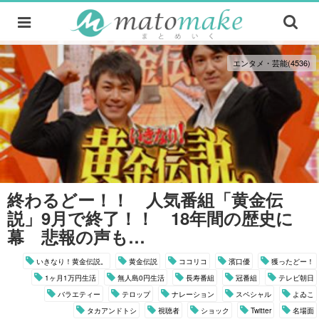
エンタメ・芸能(4536)
終わるどー！！ 人気番組「黄金伝
説」9月で終了！！ 18年間の歴史に
幕 悲報の声も…
いきなり！黄金伝説。
黄金伝説
ココリコ
濱口優
獲ったどー！
1ヶ月1万円生活
無人島0円生活
長寿番組
冠番組
テレビ朝日
バラエティー
テロップ
ナレーション
スペシャル
よゐこ
タカアンドトシ
視聴者
ショック
Twitter
名場面