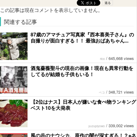
この記事は現在コメントを表示していません。
関連する記事
87歳のアマチュア写真家『西本喜美子さん』の
自撮りが面白すぎる！！ 最強おばあちゃん...
/
645,668 views
rico
酒鬼薔薇聖斗の現在の画像！現在も異常行動を
してるが結婚も子供もいる！
/
348,721 views
ペコ
【2位はナス】日本人が嫌いな食べ物ランキング
ベスト10を大発表
/
339,002 views
yuzupiyowo
風の谷のナウシカ、原作の闇が深すぎる！？※ネ