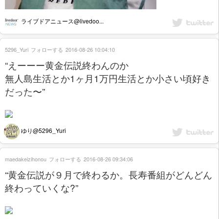
ライブドアニュース@livedoo...
5296_Yuri
フォローする
2016-08-26 10:04:10
“えーーー黄金伝説終わんのか
無人島生活とか1ヶ月1万円生活とか小さい頃好き
だった〜”
ゆり@5296_Yuri
maedakeizihonou
フォローする
2016-08-26 09:34:06
“黄金伝説が９月で終わるか。長寿番組がどんどん
終わっていくな?”