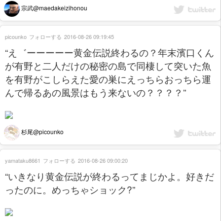
宗武@maedakeizihonou
picounko
フォローする
2016-08-26 09:19:45
“え゛ーーーーー黄金伝説終わるの？年末濱口くん
が有野と二人だけの秘密の島で同棲して突いた魚
を有野がこしらえた愛の巣にえっちらおっちら運
んで帰るあの風景はもう来ないの？？？？”
杉尾@picounko
yamataku8661
フォローする
2016-08-26 09:00:20
“いきなり黄金伝説が終わるってまじかよ。好きだ
ったのに。めっちゃショック?”