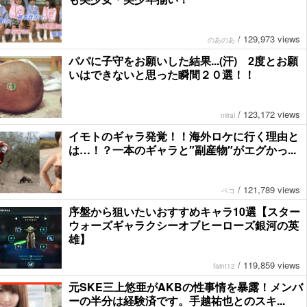
/
129,973 views
のあのあ
パパに子守をお願いした結果...(汗) 2度とお願
いはできないと思った瞬間２０選！！
/
123,172 views
mirai
イモトのギャラ発覚！！海外ロケに行く理由と
は…！？一本のギャラと″副産物″がエグかっ...
/
121,789 views
ペコ
序盤から狙いたいおすすめキャラ10選【スター
ウォーズギャラクシーオブヒーローズ銀河の英
雄】
/
119,859 views
faint12
元SKE三上悠亜がAKBの性事情を暴露！メンバ
ーの半分は経験済です。手越祐也とのスキ...