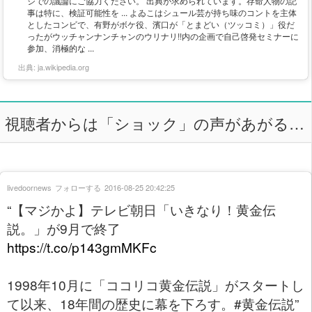
ジでの議論にご協力ください。 出典が求められています。存命人物の記
事は特に、検証可能性を ... よゐこはシュール芸が持ち味のコントを主体
としたコンビで、有野がボケ役、濱口が「とまどい（ツッコミ）」役だ
ったがウッチャンナンチャンのウリナリ!!内の企画で自己啓発セミナーに
参加、消極的な ...
出典:
ja.wikipedia.org
視聴者からは「ショック」の声があがる…
livedoornews
フォローする
2016-08-25 20:42:25
“【マジかよ】テレビ朝日「いきなり！黄金伝
説。」が9月で終了
https://t.co/p143gmMKFc
1998年10月に「ココリコ黄金伝説」がスタートし
て以来、18年間の歴史に幕を下ろす。#黄金伝説”