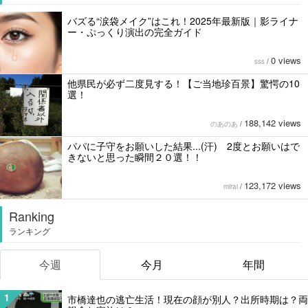
バズる“涙袋メイク”はこれ！2025年最新版｜影ライナ
ー・ぷっくり演出の完全ガイド
0 views
sss
/
他県民が必ず二度見する！【ご当地珍百景】驚愕の10
選！
188,142 views
のあのあ
/
パパに子守をお願いした結果...(汗) 2度とお願いはで
きないと思った瞬間２０選！！
123,172 views
mirai
/
Ranking
ランキング
今週
今月
年間
1
市橋達也の逃亡生活！現在の顔が別人？出所時期は？両