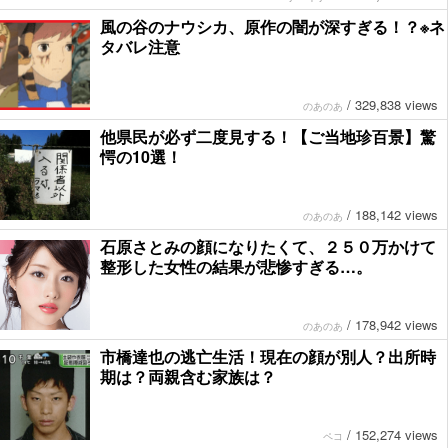
風の谷のナウシカ、原作の闇が深すぎる！？※ネ
タバレ注意
/
329,838 views
のあのあ
他県民が必ず二度見する！【ご当地珍百景】驚
愕の10選！
/
188,142 views
のあのあ
石原さとみの顔になりたくて、２５０万かけて
整形した女性の結果が悲惨すぎる…。
/
178,942 views
のあのあ
市橋達也の逃亡生活！現在の顔が別人？出所時
期は？両親含む家族は？
/
152,274 views
ペコ