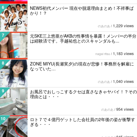
6
NEWS初代メンバー 現在や脱退理由まとめ！不祥事ば
かり！？
1,229 views
のあのあ
/
7
元SKE三上悠亜がAKBの性事情を暴露！メンバーの半分
は経験済です。手越祐也とのスキャンダルも...
1,183 views
nagai ritsu
/
8
ZONE MIYU(長瀬実夕)の現在が悲惨！事務所を解雇に
なっていた…
1,040 views
のあのあ
/
9
お風呂でおしっこするクセは直さなきゃヤバイ！？その
理由とは・・・
954 views
のあのあ
/
10
ロト７で４億円ゲットした会社員の2年後の姿が衝撃す
ぎる・・・
845 views