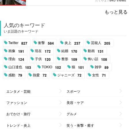
たくやま
/
もっと見る
人気のキーワード
いま話題のキーワード
Twitter
衝撃
炎上
芸能人
827
584
237
205
画像
現在
結婚
動画
191
172
170
131
理由
子供
整形
怖い話
124
120
109
108
山口達也
TOKIO
猫
雑学
103
102
101
89
感動
熱愛
ジャニーズ
女性
79
72
72
71
エンタメ・芸能
スポーツ
ファッション
美容・ケア
おでかけ・旅行
グルメ
トレンド・炎上
笑う・衝撃・癒す