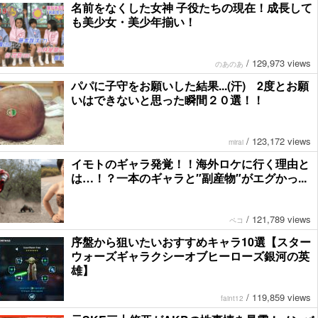
名前をなくした女神 子役たちの現在！成長して
も美少女・美少年揃い！
/
129,973 views
のあのあ
パパに子守をお願いした結果...(汗) 2度とお願
いはできないと思った瞬間２０選！！
/
123,172 views
mirai
イモトのギャラ発覚！！海外ロケに行く理由と
は…！？一本のギャラと″副産物″がエグかっ...
/
121,789 views
ペコ
序盤から狙いたいおすすめキャラ10選【スター
ウォーズギャラクシーオブヒーローズ銀河の英
雄】
/
119,859 views
faint12