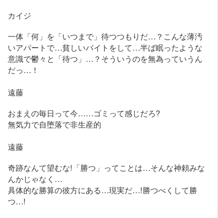
カイジ
一体「何」を「いつまで」待つつもりだ…？こんな薄汚
いアパートで…貧しいバイトをして…半ば眠ったような
意識で鬱々と「待つ」…？そういうのを無為っていうん
だっ…！
遠藤
おまえの毎日って今……ゴミって感じだろ?
無気力で自堕落で非生産的
遠藤
奇跡なんて望むな!「勝つ」ってことは…そんな神頼みな
んかじゃなく…
具体的な勝算の彼方にある…現実だ…!勝つべくして勝
つ…!