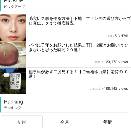
PICKUP
ピックアップ
毛穴レス肌を作る方法｜下地・ファンデの選び方からプ
ロ直伝テクまで徹底解説
0 views
sss
/
パパに子守をお願いした結果...(汗) 2度とお願いはで
きないと思った瞬間２０選！！
123,172 views
mirai
/
他県民が必ず二度見する！【ご当地珍百景】驚愕の10
選！
188,142 views
のあのあ
/
Ranking
ランキング
今週
今月
年間