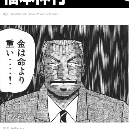
出典:
tobakumokusiroku2.web.fc2.com
出典:
twitter.com