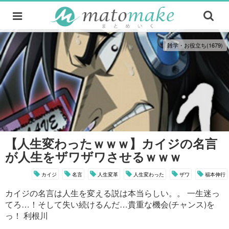
雑学・お役立ち(1679)
【人生変わったｗｗｗ】カイジの名言
が人生をザワザワさせるｗｗｗ
カイジ
名言
人生変革
人生変わった
ザワ
福本伸行
カイジの名言は人生を変える説は本当らしい。。 一生迷っ
てろ…！そして失い続けるんだ…貴重な機会(チャンス)を
っ！ 利根川