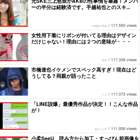
元SKE三上悠亜がAKBの性事情を暴露！メンバ
ーの半分は経験済です。手越祐也とのスキ...
/
117,550 views
nagai ritsu
女性用下着にリボンが付いてる理由はデザイン
だけじゃない！理由には２つの意味が・・・
/
117,339 views
tani
市橋達也イケメンでスペック高すぎ！現在はど
うしてる？両親が語ったこと
/
117,073 views
ペコ
「LINE誤爆」最優秀作品が決定！！こんな作品
が！
/
111,936 views
あとらす
小柔SeeU、読み方から加工・すっぴん前画像を