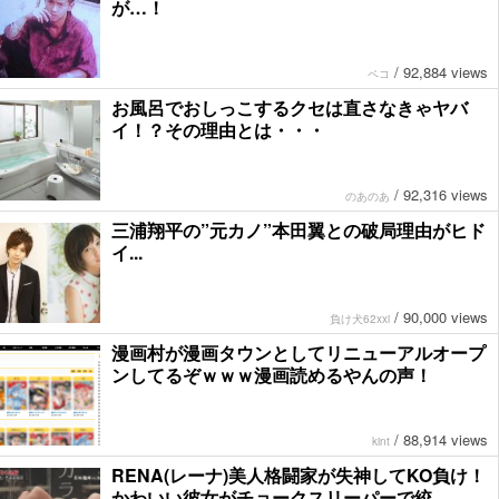
が…！
/
92,884 views
ペコ
お風呂でおしっこするクセは直さなきゃヤバ
イ！？その理由とは・・・
/
92,316 views
のあのあ
三浦翔平の”元カノ”本田翼との破局理由がヒド
イ...
/
90,000 views
負け犬62xxi
漫画村が漫画タウンとしてリニューアルオープ
ンしてるぞｗｗｗ漫画読めるやんの声！
/
88,914 views
kint
RENA(レーナ)美人格闘家が失神してKO負け！
かわいい彼女がチョークスリーパーで絞...