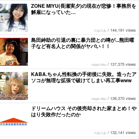
ZONE MIYU(長瀬実夕)の現在が悲惨！事務所を
解雇になっていた…
/
144,191 views
のあのあ
島田紳助の引退の裏に暴力団との噂が...熊田曜
子など有名人との関係がヤバい！！
/
137,375 views
nagai ritsu
KABA.ちゃん性転換の手術後に失敗。造ったア
ソコが無理な拡張で破けてしまい再工事www
/
136,370 views
nagai ritsu
ドリームハウス その後売却された家まとめ！や
はり失敗作だったのか
/
132,141 views
のあのあ