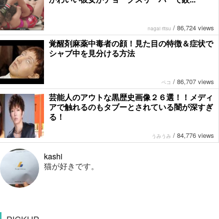
/
86,724 views
nagai ritsu
覚醒剤麻薬中毒者の顔！見た目の特徴＆症状で
シャブ中を見分ける方法
/
86,707 views
ペコ
芸能人のアウトな黒歴史画像２６選！！メディ
アで触れるのもタブーとされている闇が深すぎ
る！
/
84,776 views
うみうみ
kashi
猫が好きです。