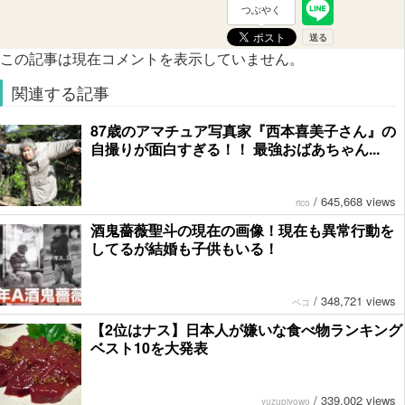
つぶやく
この記事は現在コメントを表示していません。
関連する記事
87歳のアマチュア写真家『西本喜美子さん』の
自撮りが面白すぎる！！ 最強おばあちゃん...
/
645,668 views
rico
酒鬼薔薇聖斗の現在の画像！現在も異常行動を
してるが結婚も子供もいる！
/
348,721 views
ペコ
【2位はナス】日本人が嫌いな食べ物ランキング
ベスト10を大発表
/
339,002 views
yuzupiyowo