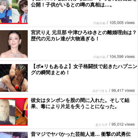
公開！子供がいるとの噂の真相は…。
/
105,005 views
のあのあ
宮沢りえ 元旦那 中津ひろゆきとの離婚理由は？
歴代の元カレ達が大物過ぎる！
/
104,596 views
のあのあ
【ポ●リもあるよ】女子格闘技で起きたハプニン
グの瞬間まとめ！
/
99,417 views
みかづきも
彼女はタンポンを股の間に入れた。そして結
果、毒により片足を失うことになった。
/
95,012 views
あとらす
昔マジでヤバかった芸能人達… 衝撃の武勇伝