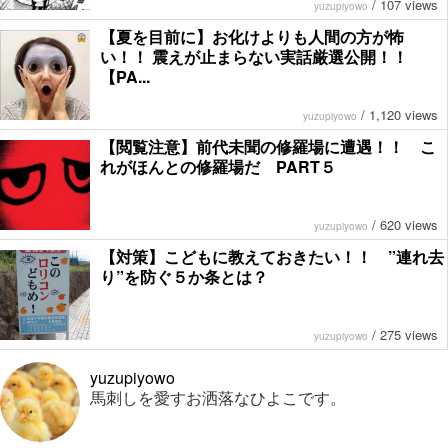
/
107 views
yuzupiyowo
【夏を目前に】お化けよりも人間の方が怖
い！！ 震えが止まらない実話厳選公開！！
【PA...
/
1,120 views
yuzupiyowo
【閲覧注意】前代未聞の修羅場に遭遇！！ こ
れがほんとの修羅場だ PART５
/
620 views
yuzupiyowo
【対策】こどもに教えておきたい！！ ”連れ去
り”を防ぐ５か条とは？
/
275 views
yuzupiyowo
yuzupiyowo
馬刺しを愛すお洒落なひよこです。