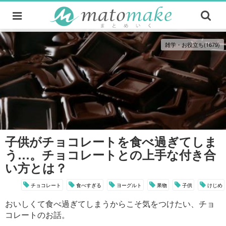
雑学・お役立ち(1679)
子供がチョコレートを食べ過ぎてしま
う…。チョコレートとの上手な付き合
い方とは？
チョコレート
食べすぎる
ヨーグルト
果物
子供
けじめ
おいしくて食べ過ぎてしまうからこそ気をつけたい、チョ
コレートのお話。