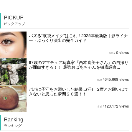
PICKUP
ピックアップ
バズる“涙袋メイク”はこれ！2025年最新版｜影ライナ
ー・ぷっくり演出の完全ガイド
0 views
sss
/
87歳のアマチュア写真家『西本喜美子さん』の自撮り
が面白すぎる！！ 最強おばあちゃんを徹底調査...
645,668 views
rico
/
パパに子守をお願いした結果...(汗) 2度とお願いはで
きないと思った瞬間２０選！！
123,172 views
mirai
/
Ranking
ランキング