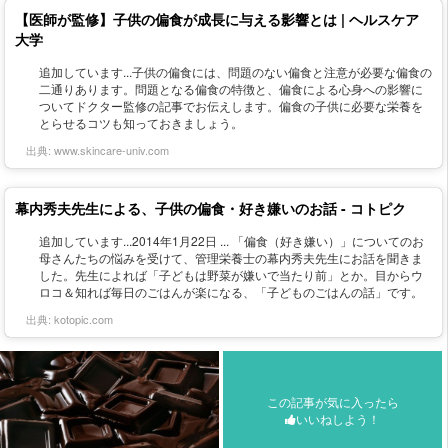
【医師が監修】子供の偏食が成長に与える影響とは | ヘルスケア
大学
追加しています...子供の偏食には、問題のない偏食と注意が必要な偏食の
二通りあります。問題となる偏食の特徴と、偏食による心身への影響に
ついてドクター監修の記事でお伝えします。偏食の子供に必要な栄養を
とらせるコツも知っておきましょう。
出典:
www.skincare-univ.com
幕内秀夫先生による、子供の偏食・好き嫌いのお話 - コトピク
追加しています...2014年1月22日 ... 「偏食（好き嫌い）」についてのお
母さんたちの悩みを受けて、管理栄養士の幕内秀夫先生にお話を聞きま
した。先生によれば「子どもは野菜が嫌いで当たり前」とか。目からウ
ロコ＆知れば毎日のごはんが楽になる、「子どものごはんの話」です。
出典:
kotopic.com
この記事が気に入ったら
いいねしよう！