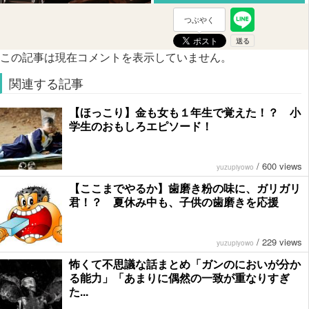
つぶやく
この記事は現在コメントを表示していません。
関連する記事
【ほっこり】金も女も１年生で覚えた！？ 小
学生のおもしろエピソード！
/
600 views
yuzupiyowo
【ここまでやるか】歯磨き粉の味に、ガリガリ
君！？ 夏休み中も、子供の歯磨きを応援
/
229 views
yuzupiyowo
怖くて不思議な話まとめ「ガンのにおいが分か
る能力」「あまりに偶然の一致が重なりすぎ
た...