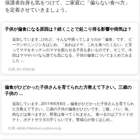
保護者自身も気をつけて、ご家庭に「偏らない食べ方」
を定着させていきましょう。
子供が偏食になる原因は？続くことで起こり得る影響や病気は？
追加しています...けれど、そんな中困ってしまうのが「偏食」です。 ピ
ーマンやニンジンをはじめ、「あれはイヤ、これも食べたくない」と言
ってママをキッチンのママを困らせる子供も多いものです。そこで、今
回はママやパパなら誰でも気になる、子供の偏食についてまとめてみま
した ...
出典:
iku-share.jp
偏食がひどかった子供さんを育てられた方教えて下さい。三歳の
子供の ...
追加しています...2011年6月8日 ... 偏食がひどかった子供さんを育てられ
た方教えて下さい。三歳の子供の偏食がひどいです。ご飯、パン、魚、
肉などは食べますが、野菜は食べてくれません。 食べるのはフライドポ
テト、ポテトサラダの芋くらいです。警戒心が強くはじめ...
出典:
detail.chiebukuro.yahoo.co.jp