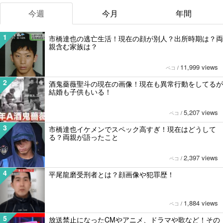
今週
今月
年間
1
市橋達也の逃亡生活！現在の顔が別人？出所時期は？両
親含む家族は？
11,999 views
ペコ
/
2
酒鬼薔薇聖斗の現在の画像！現在も異常行動をしてるが
結婚も子供もいる！
5,207 views
ペコ
/
3
市橋達也イケメンでスペック高すぎ！現在はどうして
る？両親が語ったこと
2,397 views
ペコ
/
4
平尾龍磨受刑者とは？顔画像や犯罪歴！
1,884 views
ペコ
/
5
放送禁止になったCMやアニメ、ドラマや歌など！その