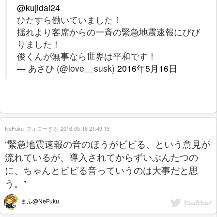
@kujidai24
ひたすら働いていました！
揺れより客席からの一斉の緊急地震速報にびび
りました！
俊くんが無事なら世界は平和です！
— あさひ (@love__susk)
2016年5月16日
NeFuku
フォローする
2016-05-16 21:49:15
“緊急地震速報の音のほうがビビる、という意見が
流れているが、導入されてからずいぶんたつの
に、ちゃんとビビる音っていうのは大事だと思
う。”
まふ@NeFuku