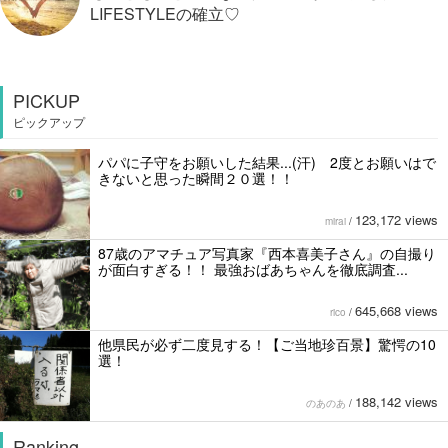
LIFESTYLEの確立♡
PICKUP
ピックアップ
パパに子守をお願いした結果...(汗) 2度とお願いはで
きないと思った瞬間２０選！！
123,172 views
mirai
/
87歳のアマチュア写真家『西本喜美子さん』の自撮り
が面白すぎる！！ 最強おばあちゃんを徹底調査...
645,668 views
rico
/
他県民が必ず二度見する！【ご当地珍百景】驚愕の10
選！
188,142 views
のあのあ
/
Ranking