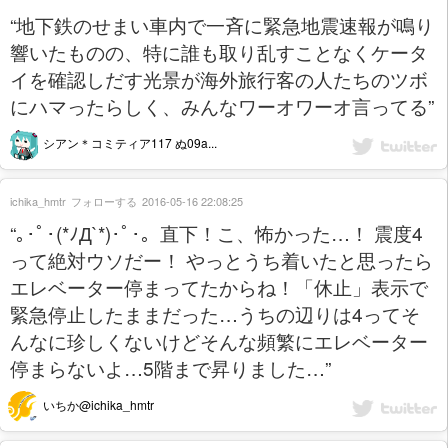
“地下鉄のせまい車内で一斉に緊急地震速報が鳴り
響いたものの、特に誰も取り乱すことなくケータ
イを確認しだす光景が海外旅行客の人たちのツボ
にハマったらしく、みんなワーオワーオ言ってる”
シアン＊コミティア117 ぬ09a...
ichika_hmtr
フォローする
2016-05-16 22:08:25
“｡･ﾟ･(*ﾉД`*)･ﾟ･。直下！こ、怖かった…！ 震度4
って絶対ウソだー！ やっとうち着いたと思ったら
エレベーター停まってたからね！「休止」表示で
緊急停止したままだった…うちの辺りは4ってそ
んなに珍しくないけどそんな頻繁にエレベーター
停まらないよ…5階まで昇りました…”
いちか@ichika_hmtr