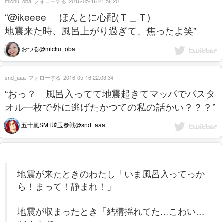
michu_oba
フォローする
2016-05-16 21:56:20
“@ikeeee__ ほんとに心配(Ｔ＿Ｔ)
地震来た時、風呂上がり過ぎて、焦ったよ笑”
おつる@michu_oba
snd_aaa
フォローする
2016-05-16 22:03:34
“おっ？ 風呂入ってて地震起きてマッパでバスタ
オル一枚で外に逃げたかつての私の話かい？？？”
五十嵐SMT埼玉参戦@snd_aaa
地震が来たときのわたし「いま風呂入ってっか
ら！まって！静まれ！」
地震が収まったとき「結構揺れてた…こわい…