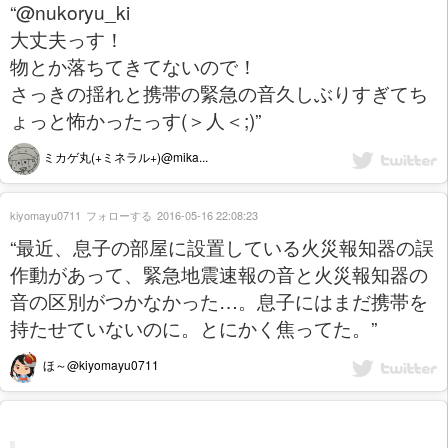
“@nukoryu_ki
大丈夫っす！
物とか落ちてきてないので！
さっきの揺れと携帯の緊急の音久しぶりすぎてち
ょっと怖かったっす(＞人＜;)”
ミカゲ丸(+ミネラル+)@mika...
kiyomayu0711
フォローする
2016-05-16 22:08:23
“最近、息子の部屋に設置している火災報知器の誤
作動があって、緊急地震速報の音と火災報知器の
音の区別がつかなかった…。息子にはまだ携帯を
持たせていないのに。とにかく焦ってた。”
ほ～@kiyomayu0711