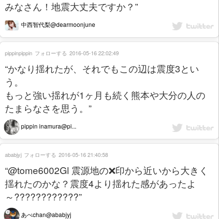
みなさん！地震大丈夫ですか？”
中西智代梨@dearmoonjune
pippinpippin
フォローする
2016-05-16 22:02:49
“かなり揺れたが、それでもこの辺は震度3とい
う。
もっと強い揺れが1ヶ月も続く熊本や大分の人の
たまらなさを思う。”
pippin inamura@pi...
ababjyj
フォローする
2016-05-16 21:40:58
“@tome6002Gl 震源地の❌印から近いから大きく
揺れたのかな？震度4より揺れた感があったよ
～????????????”
あべchan@ababjyj