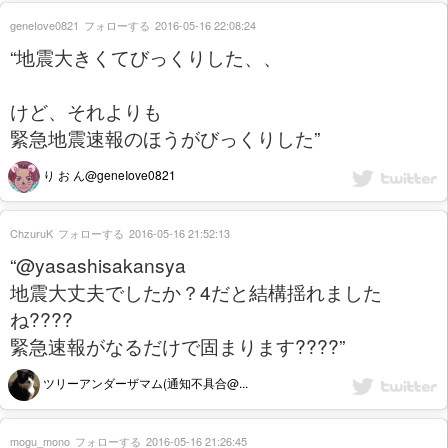
geneIove0821
フォローする
2016-05-16 22:08:24
“地震大きくてびっくりした、、
けど、それよりも
緊急地震速報のほうがびっくりした”
り お ん@geneIove0821
ChzuruK
フォローする
2016-05-16 21:52:13
“@yasashisakansya
地震大丈夫でしたか？4だと結構揺れました
ね????
緊急速報がなるだけで固まります????”
ツリーアンダーザマム(通知不具合@...
mogu_mono
フォローする
2016-05-16 21:26:45