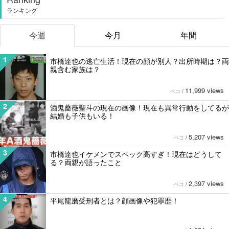
ランキング
今週
今月
年間
1
市橋達也の逃亡生活！現在の顔が別人？出所時期は？両
親含む家族は？
11,999 views
ペコ
/
2
酒鬼薔薇聖斗の現在の画像！現在も異常行動をしてるが
結婚も子供もいる！
5,207 views
ペコ
/
3
市橋達也イケメンでスペック高すぎ！現在はどうして
る？両親が語ったこと
2,397 views
ペコ
/
4
平尾龍磨受刑者とは？顔画像や犯罪歴！