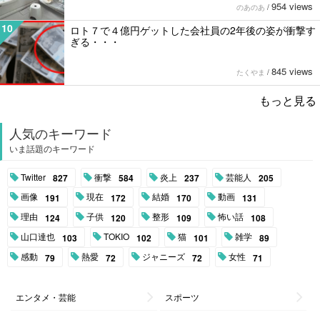
954 views
のあのあ
/
10
ロト７で４億円ゲットした会社員の2年後の姿が衝撃す
ぎる・・・
845 views
たくやま
/
もっと見る
人気のキーワード
いま話題のキーワード
Twitter
衝撃
炎上
芸能人
827
584
237
205
画像
現在
結婚
動画
191
172
170
131
理由
子供
整形
怖い話
124
120
109
108
山口達也
TOKIO
猫
雑学
103
102
101
89
感動
熱愛
ジャニーズ
女性
79
72
72
71
エンタメ・芸能
スポーツ