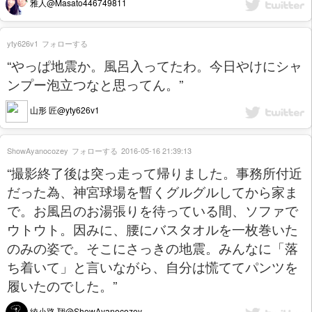
雅人@Masato446749811
yty626v1
フォローする
“やっぱ地震か。風呂入ってたわ。今日やけにシャ
ンプー泡立つなと思ってん。”
山形 匠@yty626v1
ShowAyanocozey
フォローする
2016-05-16 21:39:13
“撮影終了後は突っ走って帰りました。事務所付近
だった為、神宮球場を暫くグルグルしてから家ま
で。お風呂のお湯張りを待っている間、ソファで
ウトウト。因みに、腰にバスタオルを一枚巻いた
のみの姿で。そこにさっきの地震。みんなに「落
ち着いて」と言いながら、自分は慌ててパンツを
履いたのでした。”
綾小路 翔@ShowAyanocozey