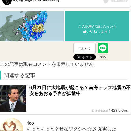
この記事が気に入ったら
いいねしよう！
つぶやく
この記事は現在コメントを表示していません。
関連する記事
6月21日に大地震が起こる？南海トラフ地震の不
安をあおる予言が拡散中
/
423 views
負け犬62xxi
rico
もっともっと幸せなワタシへ☆彡 充実した