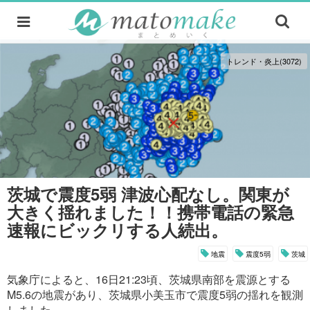
トレンド・炎上(3072)
茨城で震度5弱 津波心配なし。関東が
大きく揺れました！！携帯電話の緊急
速報にビックリする人続出。
地震
震度5弱
茨城
気象庁によると、16日21:23頃、茨城県南部を震源とする
M5.6の地震があり、茨城県小美玉市で震度5弱の揺れを観測
しました。