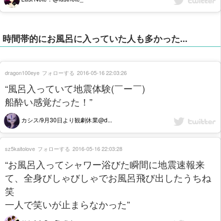
時間帯的にお風呂に入っていた人も多かった...
dragon100eye
フォローする
2016-05-16 22:03:26
“風呂入っていて地震体験(￣ー￣)
船酔い感覚だった！”
カシス/9月30日より観劇休業@d...
sz5kaitolove
フォローする
2016-05-16 22:03:28
“お風呂入ってシャワー浴びた瞬間に地震速報来
て、全身びしゃびしゃでお風呂飛び出したうちね
笑
一人で笑いが止まらなかった”