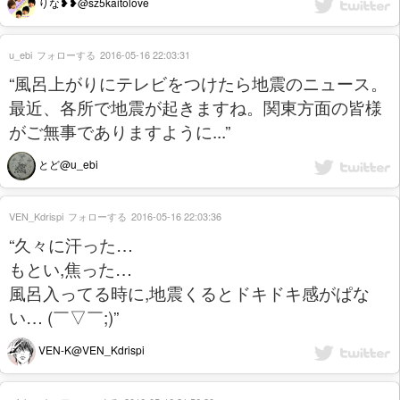
りな❥❥@sz5kaitolove
u_ebi
フォローする
2016-05-16 22:03:31
“風呂上がりにテレビをつけたら地震のニュース。
最近、各所で地震が起きますね。関東方面の皆様
がご無事でありますように...”
とど@u_ebi
VEN_Kdrispi
フォローする
2016-05-16 22:03:36
“久々に汗った…
もとい,焦った…
風呂入ってる時に,地震くるとドキドキ感がぱな
い… (￣▽￣;)”
VEN-K@VEN_Kdrispi