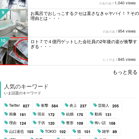
1,040 views
のあのあ
/
9
お風呂でおしっこするクセは直さなきゃヤバイ！？その
理由とは・・・
954 views
のあのあ
/
10
ロト７で４億円ゲットした会社員の2年後の姿が衝撃す
ぎる・・・
845 views
たくやま
/
もっと見る
人気のキーワード
いま話題のキーワード
Twitter
衝撃
炎上
芸能人
827
584
237
205
画像
現在
結婚
動画
191
172
170
131
理由
子供
整形
怖い話
124
120
109
108
山口達也
TOKIO
猫
雑学
103
102
101
89