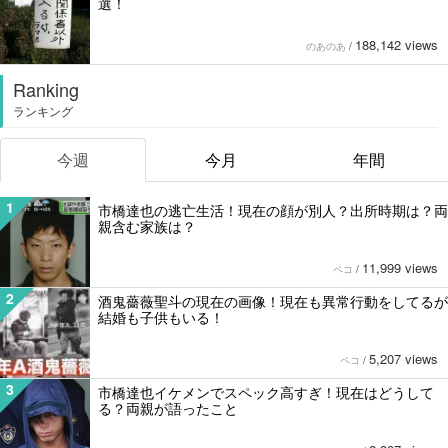
選！
188,142 views
のあのあ
/
Ranking
ランキング
今週
今月
年間
1
市橋達也の逃亡生活！現在の顔が別人？出所時期は？両
親含む家族は？
11,999 views
ペコ
/
2
酒鬼薔薇聖斗の現在の画像！現在も異常行動をしてるが
結婚も子供もいる！
5,207 views
ペコ
/
3
市橋達也イケメンでスペック高すぎ！現在はどうして
る？両親が語ったこと