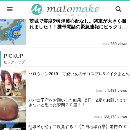
茨城で震度5弱 津波心配なし。関東が大きく揺
れました！！携帯電話の緊急速報にビックリ...
/
369 views
rico
PICKUP
ピックアップ
ハロウィン2019！可愛い女の子コスプレ&メイクまとめ
1,481 views
kanon
/
パパに子守をお願いした結果...(汗) 2度とお願いはで
きないと思った瞬間２０選！！
123,172 views
mirai
/
他県民が必ず二度見する！【ご当地珍百景】驚愕の10