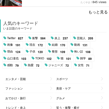
845 views
たくやま
/
もっと見る
人気のキーワード
いま話題のキーワード
Twitter
衝撃
炎上
芸能人
827
584
237
205
画像
現在
結婚
動画
191
172
170
131
理由
子供
整形
怖い話
124
120
109
108
山口達也
TOKIO
猫
雑学
103
102
101
89
感動
熱愛
ジャニーズ
女性
79
72
72
71
エンタメ・芸能
スポーツ
ファッション
美容・ケア
おでかけ・旅行
グルメ
トレンド・炎上
笑う・衝撃・癒す