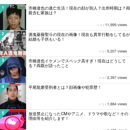
1
市橋達也の逃亡生活！現在の顔が別人？出所時期は？両
親含む家族は？
11,999 views
ペコ
/
2
酒鬼薔薇聖斗の現在の画像！現在も異常行動をしてるが
結婚も子供もいる！
5,207 views
ペコ
/
3
市橋達也イケメンでスペック高すぎ！現在はどうして
る？両親が語ったこと
2,397 views
ペコ
/
4
平尾龍磨受刑者とは？顔画像や犯罪歴！
1,884 views
ペコ
/
5
放送禁止になったCMやアニメ、ドラマや歌など！その
理由等を紹介します！