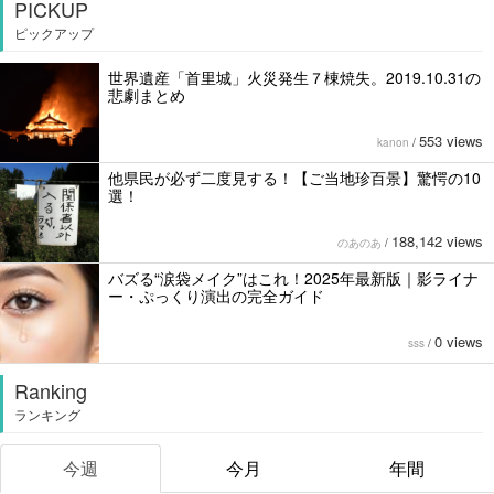
PICKUP
ピックアップ
世界遺産「首里城」火災発生７棟焼失。2019.10.31の
悲劇まとめ
553 views
kanon
/
他県民が必ず二度見する！【ご当地珍百景】驚愕の10
選！
188,142 views
のあのあ
/
バズる“涙袋メイク”はこれ！2025年最新版｜影ライナ
ー・ぷっくり演出の完全ガイド
0 views
sss
/
Ranking
ランキング
今週
今月
年間