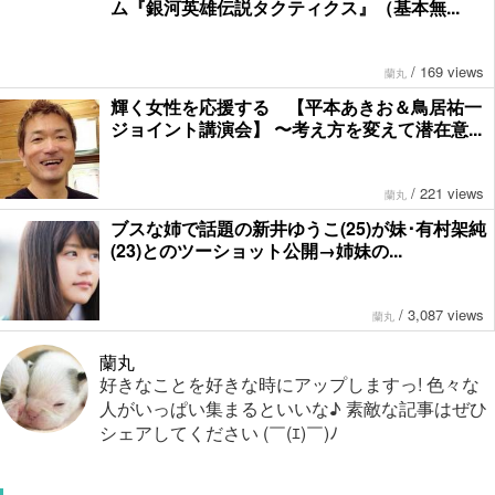
ム『銀河英雄伝説タクティクス』（基本無...
/
169 views
蘭丸
輝く女性を応援する 【平本あきお＆鳥居祐一
ジョイント講演会】 〜考え方を変えて潜在意...
/
221 views
蘭丸
ブスな姉で話題の新井ゆうこ(25)が妹･有村架純
(23)とのツーショット公開→姉妹の...
/
3,087 views
蘭丸
蘭丸
好きなことを好きな時にアップしますっ! 色々な
人がいっぱい集まるといいな♪ 素敵な記事はぜひ
シェアしてください (￣(ｴ)￣)ﾉ