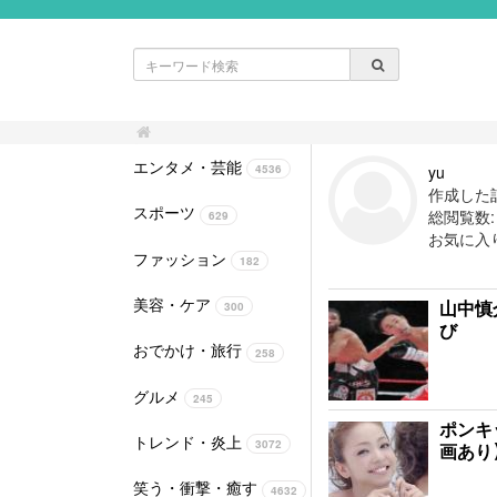
エンタメ・芸能
yu
4536
作成した記
スポーツ
総閲覧数: 9
629
お気に入
ファッション
182
美容・ケア
山中慎
300
び
おでかけ・旅行
258
グルメ
245
ポンキ
トレンド・炎上
3072
画あり
笑う・衝撃・癒す
4632