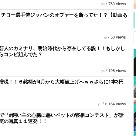
/
763 views
yu
イチロー選手侍ジャパンのオファーを断ってた！？【動画あ
/
50 views
yu
芸人のカミナリ、明治時代から存在してる説！！もしかし
らコンビ組んでた？
/
198 views
yu
増税！！６銘柄が4月から大幅値上げへｗｗさらに1本3円
/
2,164 views
yu
tterで「#飼い主の心臓に悪いペットの寝相コンテスト」が話
.爆笑の写真１１連発！！