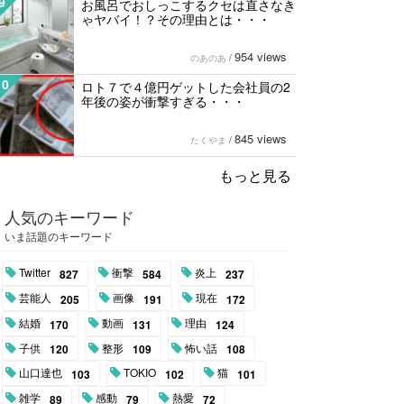
9
お風呂でおしっこするクセは直さなき
ゃヤバイ！？その理由とは・・・
954 views
のあのあ
/
10
ロト７で４億円ゲットした会社員の2
年後の姿が衝撃すぎる・・・
845 views
たくやま
/
もっと見る
人気のキーワード
いま話題のキーワード
Twitter
衝撃
炎上
827
584
237
芸能人
画像
現在
205
191
172
結婚
動画
理由
170
131
124
子供
整形
怖い話
120
109
108
山口達也
TOKIO
猫
103
102
101
雑学
感動
熱愛
89
79
72