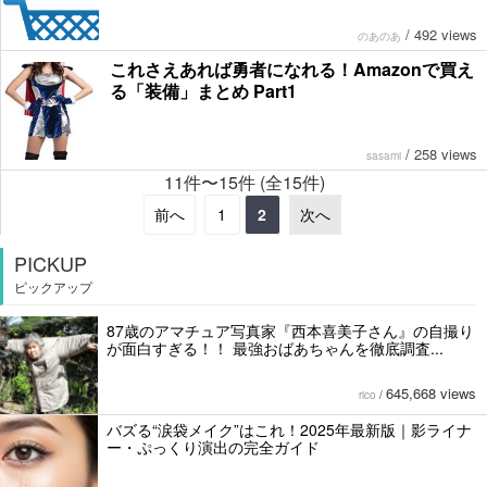
/
492 views
のあのあ
これさえあれば勇者になれる！Amazonで買え
る「装備」まとめ Part1
/
258 views
sasami
11件〜15件 (全15件)
前へ
1
2
次へ
PICKUP
ピックアップ
87歳のアマチュア写真家『西本喜美子さん』の自撮り
が面白すぎる！！ 最強おばあちゃんを徹底調査...
645,668 views
rico
/
バズる“涙袋メイク”はこれ！2025年最新版｜影ライナ
ー・ぷっくり演出の完全ガイド