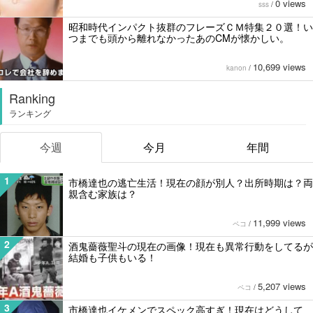
0 views
sss
/
昭和時代インパクト抜群のフレーズＣＭ特集２０選！い
つまでも頭から離れなかったあのCMが懐かしい。
10,699 views
kanon
/
Ranking
ランキング
今週
今月
年間
1
市橋達也の逃亡生活！現在の顔が別人？出所時期は？両
親含む家族は？
11,999 views
ペコ
/
2
酒鬼薔薇聖斗の現在の画像！現在も異常行動をしてるが
結婚も子供もいる！
5,207 views
ペコ
/
3
市橋達也イケメンでスペック高すぎ！現在はどうして