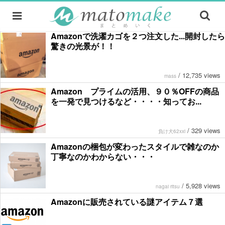
Amazonで洗濯カゴを２つ注文した...開封したら
驚きの光景が！！
/
12,735 views
mass
Amazon プライムの活用、９０％OFFの商品
を一発で見つけるなど・・・・知ってお...
/
329 views
負け犬62xxi
Amazonの梱包が変わったスタイルで雑なのか
丁寧なのかわからない・・・
/
5,928 views
nagai ritsu
Amazonに販売されている謎アイテム７選