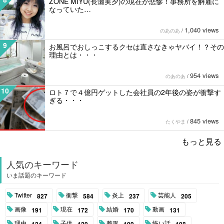
ZONE MIYU(長瀬実夕)の現在が悲惨！事務所を解雇に
なっていた…
1,040 views
のあのあ
/
9
お風呂でおしっこするクセは直さなきゃヤバイ！？その
理由とは・・・
954 views
のあのあ
/
10
ロト７で４億円ゲットした会社員の2年後の姿が衝撃す
ぎる・・・
845 views
たくやま
/
もっと見る
人気のキーワード
いま話題のキーワード
Twitter
衝撃
炎上
芸能人
827
584
237
205
画像
現在
結婚
動画
191
172
170
131
理由
子供
整形
怖い話
124
120
109
108