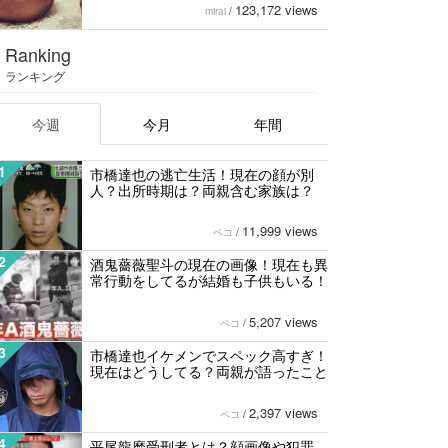
123,172 views
mirai
/
Ranking
ランキング
今週
今月
年間
1
市橋達也の逃亡生活！現在の顔が別
人？出所時期は？両親含む家族は？
11,999 views
ペコ
/
2
酒鬼薔薇聖斗の現在の画像！現在も異
常行動をしてるが結婚も子供もいる！
5,207 views
ペコ
/
3
市橋達也イケメンでスペック高すぎ！
現在はどうしてる？両親が語ったこと
2,397 views
ペコ
/
4
平尾龍磨受刑者とは？顔画像や犯罪