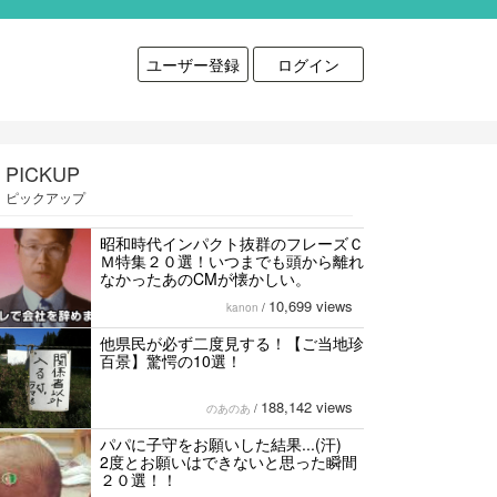
ユーザー登録
ログイン
PICKUP
ピックアップ
昭和時代インパクト抜群のフレーズＣ
Ｍ特集２０選！いつまでも頭から離れ
なかったあのCMが懐かしい。
10,699 views
kanon
/
他県民が必ず二度見する！【ご当地珍
百景】驚愕の10選！
188,142 views
のあのあ
/
パパに子守をお願いした結果...(汗)
2度とお願いはできないと思った瞬間
２０選！！