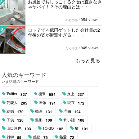
9
お風呂でおしっこするクセは直さなき
ゃヤバイ！？その理由とは・・・
954 views
のあのあ
/
10
ロト７で４億円ゲットした会社員の2
年後の姿が衝撃すぎる・・・
845 views
たくやま
/
もっと見る
人気のキーワード
いま話題のキーワード
Twitter
衝撃
炎上
827
584
237
芸能人
画像
現在
205
191
172
結婚
動画
理由
170
131
124
子供
整形
怖い話
120
109
108
山口達也
TOKIO
猫
103
102
101
雑学
感動
熱愛
89
79
72