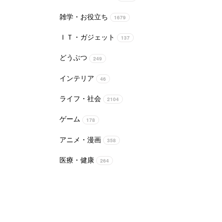
雑学・お役立ち
1679
ＩＴ・ガジェット
137
どうぶつ
249
インテリア
46
ライフ・社会
2104
ゲーム
178
アニメ・漫画
358
医療・健康
264