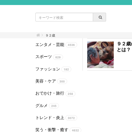
９２歳
９２歳
エンタメ・芸能
4536
とは？
スポーツ
629
ファッション
182
美容・ケア
300
おでかけ・旅行
258
グルメ
245
トレンド・炎上
3072
笑う・衝撃・癒す
4632