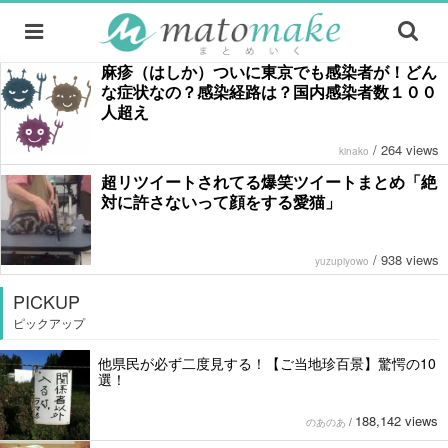
麻疹（はしか）ついに東京でも感染者が！どん
な症状なの？感染経路は？国内感染者数１００
人超え
/
264 views
kinako
超リツイートされてる爆笑ツイートまとめ「絶
対に許さないって顔をする愛猫」
/
938 views
yuzupiyowo
PICKUP
ピックアップ
他県民が必ず二度見する！【ご当地珍百景】驚愕の10
選！
188,142 views
のあのあ
/