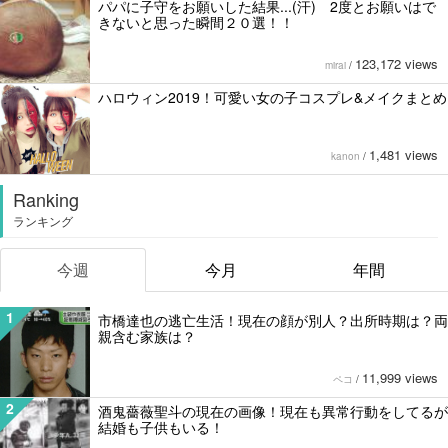
パパに子守をお願いした結果...(汗) 2度とお願いはで
きないと思った瞬間２０選！！
123,172 views
mirai
/
ハロウィン2019！可愛い女の子コスプレ&メイクまとめ
1,481 views
kanon
/
Ranking
ランキング
今週
今月
年間
1
市橋達也の逃亡生活！現在の顔が別人？出所時期は？両
親含む家族は？
11,999 views
ペコ
/
2
酒鬼薔薇聖斗の現在の画像！現在も異常行動をしてるが
結婚も子供もいる！