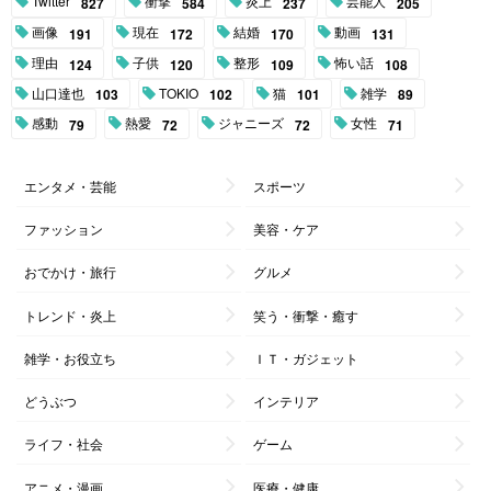
Twitter
衝撃
炎上
芸能人
827
584
237
205
画像
現在
結婚
動画
191
172
170
131
理由
子供
整形
怖い話
124
120
109
108
山口達也
TOKIO
猫
雑学
103
102
101
89
感動
熱愛
ジャニーズ
女性
79
72
72
71
エンタメ・芸能
スポーツ
ファッション
美容・ケア
おでかけ・旅行
グルメ
トレンド・炎上
笑う・衝撃・癒す
雑学・お役立ち
ＩＴ・ガジェット
どうぶつ
インテリア
ライフ・社会
ゲーム
アニメ・漫画
医療・健康