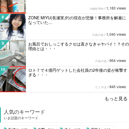
1,183 views
nagai ritsu
/
8
ZONE MIYU(長瀬実夕)の現在が悲惨！事務所を解雇に
なっていた…
1,040 views
のあのあ
/
9
お風呂でおしっこするクセは直さなきゃヤバイ！？その
理由とは・・・
954 views
のあのあ
/
10
ロト７で４億円ゲットした会社員の2年後の姿が衝撃す
ぎる・・・
845 views
たくやま
/
もっと見る
人気のキーワード
いま話題のキーワード