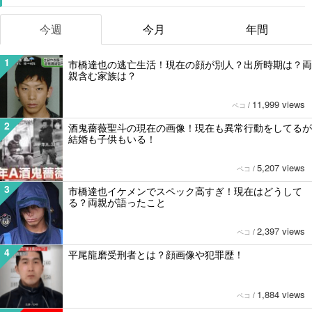
今週
今月
年間
1
市橋達也の逃亡生活！現在の顔が別人？出所時期は？両
親含む家族は？
11,999 views
ペコ
/
2
酒鬼薔薇聖斗の現在の画像！現在も異常行動をしてるが
結婚も子供もいる！
5,207 views
ペコ
/
3
市橋達也イケメンでスペック高すぎ！現在はどうして
る？両親が語ったこと
2,397 views
ペコ
/
4
平尾龍磨受刑者とは？顔画像や犯罪歴！
1,884 views
ペコ
/