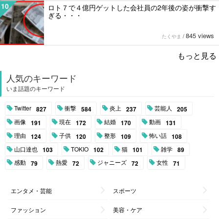
10
ロト７で４億円ゲットした会社員の2年後の姿が衝撃す
ぎる・・・
845 views
たくやま
/
もっと見る
人気のキーワード
いま話題のキーワード
Twitter
衝撃
炎上
芸能人
827
584
237
205
画像
現在
結婚
動画
191
172
170
131
理由
子供
整形
怖い話
124
120
109
108
山口達也
TOKIO
猫
雑学
103
102
101
89
感動
熱愛
ジャニーズ
女性
79
72
72
71
エンタメ・芸能
スポーツ
ファッション
美容・ケア