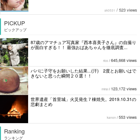
/
523 views
ak0531
PICKUP
ピックアップ
87歳のアマチュア写真家『西本喜美子さん』の自撮り
が面白すぎる！！ 最強おばあちゃんを徹底調査...
645,668 views
rico
/
パパに子守をお願いした結果...(汗) 2度とお願いはで
きないと思った瞬間２０選！！
123,172 views
mirai
/
世界遺産「首里城」火災発生７棟焼失。2019.10.31の
悲劇まとめ
553 views
kanon
/
Ranking
ランキング