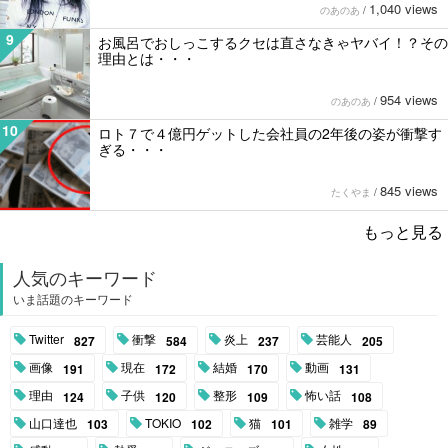
1,040 views
のあのあ
/
9
お風呂でおしっこするクセは直さなきゃヤバイ！？その
理由とは・・・
954 views
のあのあ
/
10
ロト７で４億円ゲットした会社員の2年後の姿が衝撃す
ぎる・・・
845 views
たくやま
/
もっと見る
人気のキーワード
いま話題のキーワード
Twitter
衝撃
炎上
芸能人
827
584
237
205
画像
現在
結婚
動画
191
172
170
131
理由
子供
整形
怖い話
124
120
109
108
山口達也
TOKIO
猫
雑学
103
102
101
89