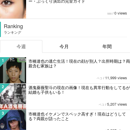
ー・ぷっくり演出の完全ガイド
0 views
sss
/
Ranking
ランキング
今週
今月
年間
1
市橋達也の逃亡生活！現在の顔が別人？出所時期は？両
親含む家族は？
11,999 views
ペコ
/
2
酒鬼薔薇聖斗の現在の画像！現在も異常行動をしてるが
結婚も子供もいる！
5,207 views
ペコ
/
3
市橋達也イケメンでスペック高すぎ！現在はどうして
る？両親が語ったこと