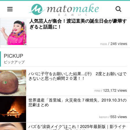
人気芸人が集合！渡辺直美の誕生日会が豪華す
ぎると話題に！
/
246 views
mass
PICKUP
ピックアップ
パパに子守をお願いした結果...(汗) 2度とお願いはで
きないと思った瞬間２０選！！
123,172 views
mirai
/
世界遺産「首里城」火災発生７棟焼失。2019.10.31の
悲劇まとめ
553 views
kanon
/
バズる“涙袋メイク”はこれ！2025年最新版｜影ライナ