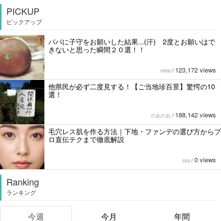
PICKUP
ピックアップ
パパに子守をお願いした結果...(汗) 2度とお願いはで
きないと思った瞬間２０選！！
123,172 views
mirai
/
他県民が必ず二度見する！【ご当地珍百景】驚愕の10
選！
188,142 views
のあのあ
/
毛穴レス肌を作る方法｜下地・ファンデの選び方からプ
ロ直伝テクまで徹底解説
0 views
sss
/
Ranking
ランキング
今週
今月
年間