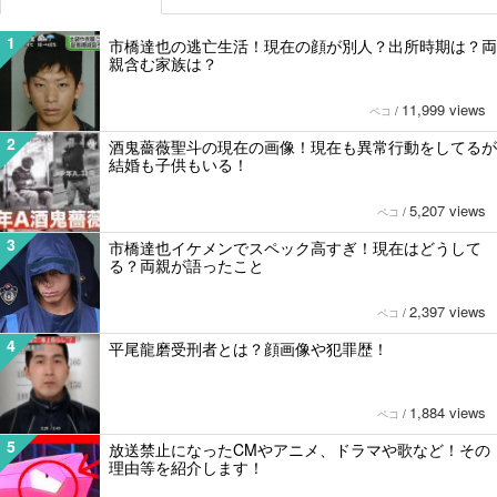
1
市橋達也の逃亡生活！現在の顔が別人？出所時期は？両
親含む家族は？
11,999 views
ペコ
/
2
酒鬼薔薇聖斗の現在の画像！現在も異常行動をしてるが
結婚も子供もいる！
5,207 views
ペコ
/
3
市橋達也イケメンでスペック高すぎ！現在はどうして
る？両親が語ったこと
2,397 views
ペコ
/
4
平尾龍磨受刑者とは？顔画像や犯罪歴！
1,884 views
ペコ
/
5
放送禁止になったCMやアニメ、ドラマや歌など！その
理由等を紹介します！