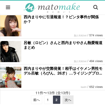
西内まりやに引退報道！？ビンタ事件が関係
か？
/
574 views
負け犬62xxi
呂敏（ロビン）さんと西内まりやさん熱愛報道
まとめ
/
494 views
負け犬62xxi
西内まりやが交際発覚！相手はイケメン男性モ
デル呂敏（ろびん、26才）…ライジングプロ...
/
652 views
kashi
11件〜13件 (全13件)
前へ
1
2
次へ