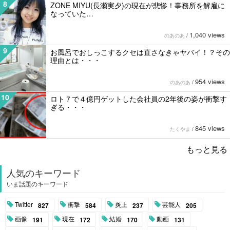
8
ZONE MIYU(長瀬実夕)の現在が悲惨！事務所を解雇に
なっていた…
1,040 views
のあのあ
/
9
お風呂でおしっこするクセは直さなきゃヤバイ！？その
理由とは・・・
954 views
のあのあ
/
10
ロト７で４億円ゲットした会社員の2年後の姿が衝撃す
ぎる・・・
845 views
たくやま
/
もっと見る
人気のキーワード
いま話題のキーワード
Twitter
衝撃
炎上
芸能人
827
584
237
205
画像
現在
結婚
動画
191
172
170
131