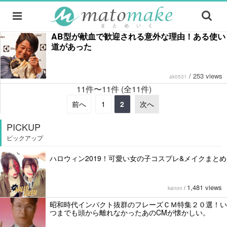
AB型が献血で歓迎される意外な理由！ある使い
道があった
/
253 views
ak0531
11件〜11件 (全11件)
前へ
1
2
次へ
PICKUP
ピックアップ
ハロウィン2019！可愛い女の子コスプレ&メイクまとめ
1,481 views
kanon
/
昭和時代インパクト抜群のフレーズＣＭ特集２０選！い
つまでも頭から離れなかったあのCMが懐かしい。