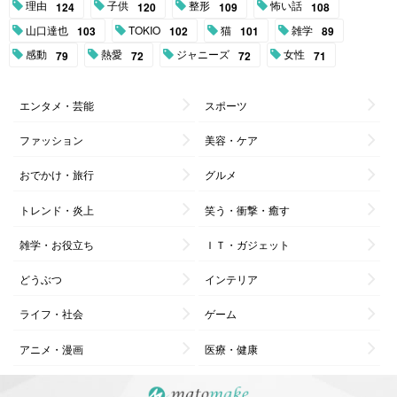
理由
子供
整形
怖い話
124
120
109
108
山口達也
TOKIO
猫
雑学
103
102
101
89
感動
熱愛
ジャニーズ
女性
79
72
72
71
エンタメ・芸能
スポーツ
ファッション
美容・ケア
おでかけ・旅行
グルメ
トレンド・炎上
笑う・衝撃・癒す
雑学・お役立ち
ＩＴ・ガジェット
どうぶつ
インテリア
ライフ・社会
ゲーム
アニメ・漫画
医療・健康