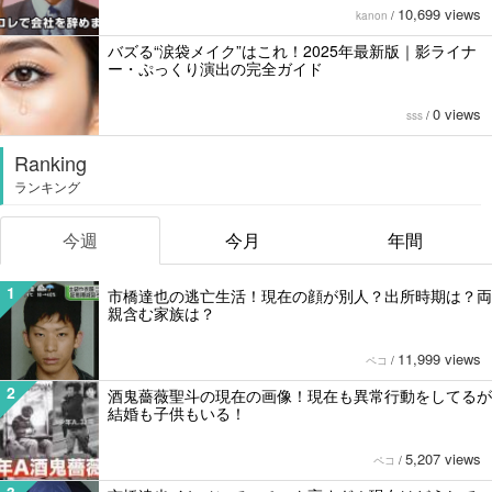
10,699 views
kanon
/
バズる“涙袋メイク”はこれ！2025年最新版｜影ライナ
ー・ぷっくり演出の完全ガイド
0 views
sss
/
Ranking
ランキング
今週
今月
年間
1
市橋達也の逃亡生活！現在の顔が別人？出所時期は？両
親含む家族は？
11,999 views
ペコ
/
2
酒鬼薔薇聖斗の現在の画像！現在も異常行動をしてるが
結婚も子供もいる！
5,207 views
ペコ
/