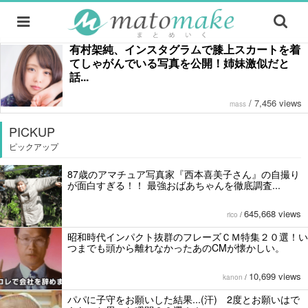
有村架純、インスタグラムで膝上スカートを着
てしゃがんでいる写真を公開！姉妹激似だと
話...
/
7,456 views
mass
PICKUP
ピックアップ
87歳のアマチュア写真家『西本喜美子さん』の自撮り
が面白すぎる！！ 最強おばあちゃんを徹底調査...
645,668 views
rico
/
昭和時代インパクト抜群のフレーズＣＭ特集２０選！い
つまでも頭から離れなかったあのCMが懐かしい。
10,699 views
kanon
/
パパに子守をお願いした結果...(汗) 2度とお願いはで