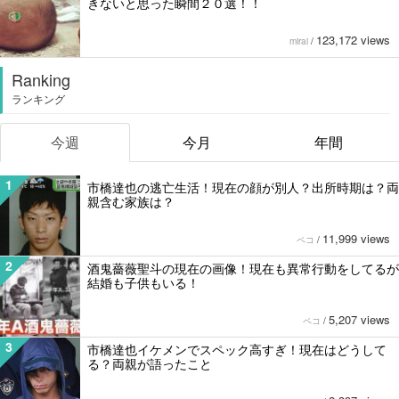
きないと思った瞬間２０選！！
123,172 views
mirai
/
Ranking
ランキング
今週
今月
年間
1
市橋達也の逃亡生活！現在の顔が別人？出所時期は？両
親含む家族は？
11,999 views
ペコ
/
2
酒鬼薔薇聖斗の現在の画像！現在も異常行動をしてるが
結婚も子供もいる！
5,207 views
ペコ
/
3
市橋達也イケメンでスペック高すぎ！現在はどうして
る？両親が語ったこと