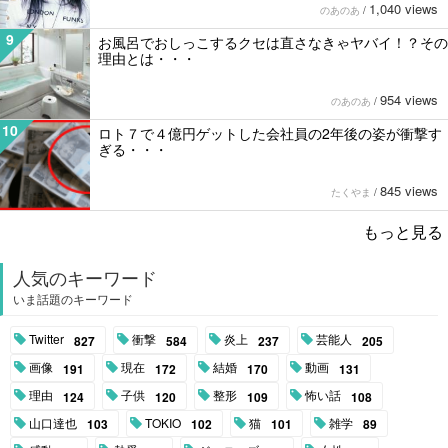
1,040 views
のあのあ
/
9
お風呂でおしっこするクセは直さなきゃヤバイ！？その
理由とは・・・
954 views
のあのあ
/
10
ロト７で４億円ゲットした会社員の2年後の姿が衝撃す
ぎる・・・
845 views
たくやま
/
もっと見る
人気のキーワード
いま話題のキーワード
Twitter
衝撃
炎上
芸能人
827
584
237
205
画像
現在
結婚
動画
191
172
170
131
理由
子供
整形
怖い話
124
120
109
108
山口達也
TOKIO
猫
雑学
103
102
101
89