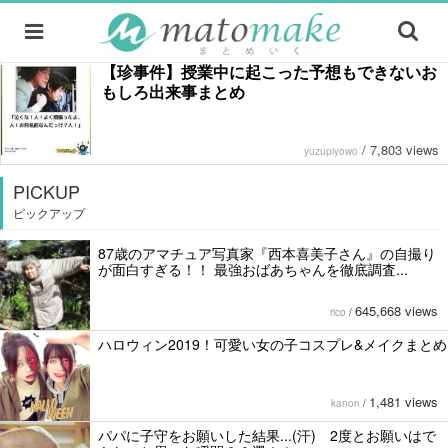
【珍事件】授業中に起こった予想もできないお
もしろ出来事まとめ
/
7,803 views
yuzupiyowo
PICKUP
ピックアップ
87歳のアマチュア写真家『西本喜美子さん』の自撮り
が面白すぎる！！ 最強おばあちゃんを徹底調査...
645,668 views
rico
/
ハロウィン2019！可愛い女の子コスプレ&メイクまとめ
1,481 views
kanon
/
パパに子守をお願いした結果...(汗) 2度とお願いはで