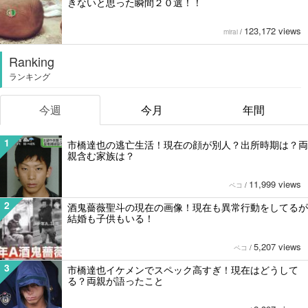
きないと思った瞬間２０選！！
123,172 views
mirai
/
Ranking
ランキング
今週
今月
年間
1
市橋達也の逃亡生活！現在の顔が別人？出所時期は？両
親含む家族は？
11,999 views
ペコ
/
2
酒鬼薔薇聖斗の現在の画像！現在も異常行動をしてるが
結婚も子供もいる！
5,207 views
ペコ
/
3
市橋達也イケメンでスペック高すぎ！現在はどうして
る？両親が語ったこと