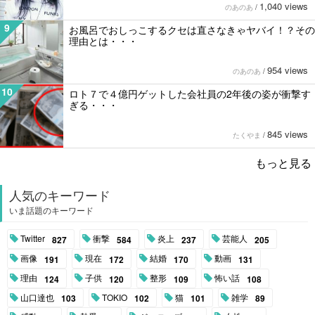
1,040 views
のあのあ
/
9
お風呂でおしっこするクセは直さなきゃヤバイ！？その
理由とは・・・
954 views
のあのあ
/
10
ロト７で４億円ゲットした会社員の2年後の姿が衝撃す
ぎる・・・
845 views
たくやま
/
もっと見る
人気のキーワード
いま話題のキーワード
Twitter
衝撃
炎上
芸能人
827
584
237
205
画像
現在
結婚
動画
191
172
170
131
理由
子供
整形
怖い話
124
120
109
108
山口達也
TOKIO
猫
雑学
103
102
101
89