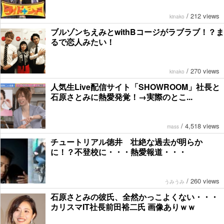
/
212 views
kinako
ブルゾンちえみとwithBコージがラブラブ！？ま
るで恋人みたい！
/
270 views
kinako
人気生Live配信サイト「SHOWROOM」社長と
石原さとみに熱愛発覚！→実際のとこ...
/
4,518 views
mass
チュートリアル徳井 壮絶な過去が明らか
に！？不登校に・・・熱愛報道・・・
/
260 views
うみうみ
石原さとみの彼氏、全然かっこよくない・・・
カリスマIT社長前田裕二氏 画像ありｗｗ