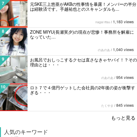
7
元SKE三上悠亜がAKBの性事情を暴露！メンバーの半分
は経験済です。手越祐也とのスキャンダルも...
1,183 views
nagai ritsu
/
8
ZONE MIYU(長瀬実夕)の現在が悲惨！事務所を解雇に
なっていた…
1,040 views
のあのあ
/
9
お風呂でおしっこするクセは直さなきゃヤバイ！？その
理由とは・・・
954 views
のあのあ
/
10
ロト７で４億円ゲットした会社員の2年後の姿が衝撃す
ぎる・・・
845 views
たくやま
/
もっと見る
人気のキーワード