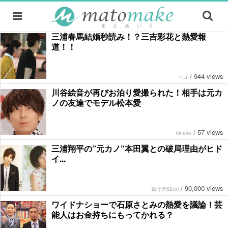
三浦春馬結婚秒読み！？三吉彩花と熱愛報
道！！
/
944 views
ペコ
川谷絵音が再びお泊り愛撮られた！相手は元カ
ノの友達でモデル松本愛
/
57 views
kinako
三浦翔平の”元カノ”本田翼との破局理由がヒド
イ...
/
90,000 views
負け犬62xxi
ワイドナショーで石原さとみの熱愛を議論！芸
能人はお金持ちにもってかれる？