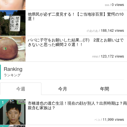
0 views
sss
/
他県民が必ず二度見する！【ご当地珍百景】驚愕の10
選！
188,142 views
のあのあ
/
パパに子守をお願いした結果...(汗) 2度とお願いはで
きないと思った瞬間２０選！！
123,172 views
mirai
/
Ranking
ランキング
今週
今月
年間
1
市橋達也の逃亡生活！現在の顔が別人？出所時期は？両
親含む家族は？
11,999 views
ペコ
/