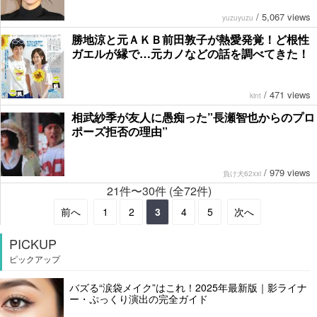
/
5,067 views
yuzuyuzu
勝地涼と元ＡＫＢ前田敦子が熱愛発覚！ど根性
ガエルが縁で…元カノなどの話を調べてきた！
/
471 views
kint
相武紗季が友人に愚痴った”長瀬智也からのプロ
ポーズ拒否の理由”
/
979 views
負け犬62xxi
21件〜30件 (全72件)
前へ
1
2
3
4
5
次へ
PICKUP
ピックアップ
バズる“涙袋メイク”はこれ！2025年最新版｜影ライナ
ー・ぷっくり演出の完全ガイド