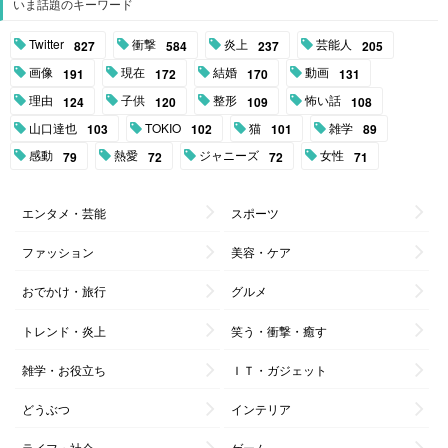
いま話題のキーワード
Twitter
衝撃
炎上
芸能人
827
584
237
205
画像
現在
結婚
動画
191
172
170
131
理由
子供
整形
怖い話
124
120
109
108
山口達也
TOKIO
猫
雑学
103
102
101
89
感動
熱愛
ジャニーズ
女性
79
72
72
71
エンタメ・芸能
スポーツ
ファッション
美容・ケア
おでかけ・旅行
グルメ
トレンド・炎上
笑う・衝撃・癒す
雑学・お役立ち
ＩＴ・ガジェット
どうぶつ
インテリア
ライフ・社会
ゲーム