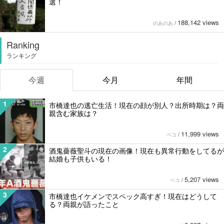
選！
188,142 views
のあのあ
/
Ranking
ランキング
今週
今月
年間
1
市橋達也の逃亡生活！現在の顔が別人？出所時期は？両
親含む家族は？
11,999 views
ペコ
/
2
酒鬼薔薇聖斗の現在の画像！現在も異常行動をしてるが
結婚も子供もいる！
5,207 views
ペコ
/
3
市橋達也イケメンでスペック高すぎ！現在はどうして
る？両親が語ったこと