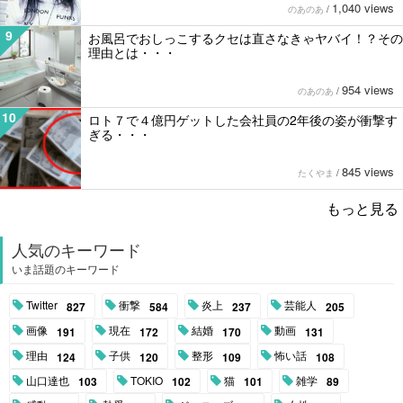
1,040 views
のあのあ
/
9
お風呂でおしっこするクセは直さなきゃヤバイ！？その
理由とは・・・
954 views
のあのあ
/
10
ロト７で４億円ゲットした会社員の2年後の姿が衝撃す
ぎる・・・
845 views
たくやま
/
もっと見る
人気のキーワード
いま話題のキーワード
Twitter
衝撃
炎上
芸能人
827
584
237
205
画像
現在
結婚
動画
191
172
170
131
理由
子供
整形
怖い話
124
120
109
108
山口達也
TOKIO
猫
雑学
103
102
101
89