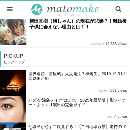
梅田直樹（梅しゃん）の現在が悲惨？！離婚後
子供に会えない理由とは！！
/
19,888 views
のあのあ
PICKUP
ピックアップ
世界遺産「首里城」火災発生７棟焼失。2019.10.31の
悲劇まとめ
553 views
kanon
/
バズる“涙袋メイク”はこれ！2025年最新版｜影ライナ
ー・ぷっくり演出の完全ガイド
0 views
sss
/
他県民が必ず二度見する！【ご当地珍百景】驚愕の10