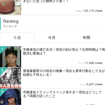
きないと思った瞬間２０選！！
123,172 views
mirai
/
Ranking
ランキング
今週
今月
年間
1
市橋達也の逃亡生活！現在の顔が別人？出所時期は？両
親含む家族は？
11,999 views
ペコ
/
2
酒鬼薔薇聖斗の現在の画像！現在も異常行動をしてるが
結婚も子供もいる！
5,207 views
ペコ
/
3
市橋達也イケメンでスペック高すぎ！現在はどうして
る？両親が語ったこと