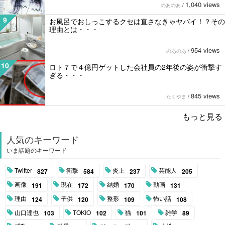
1,040 views
のあのあ
/
9
お風呂でおしっこするクセは直さなきゃヤバイ！？その
理由とは・・・
954 views
のあのあ
/
10
ロト７で４億円ゲットした会社員の2年後の姿が衝撃す
ぎる・・・
845 views
たくやま
/
もっと見る
人気のキーワード
いま話題のキーワード
Twitter
衝撃
炎上
芸能人
827
584
237
205
画像
現在
結婚
動画
191
172
170
131
理由
子供
整形
怖い話
124
120
109
108
山口達也
TOKIO
猫
雑学
103
102
101
89