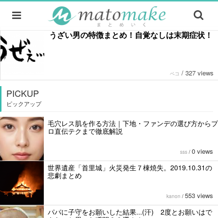
うざい男の特徴まとめ！自覚なしは末期症状！
/
327 views
ペコ
PICKUP
ピックアップ
毛穴レス肌を作る方法｜下地・ファンデの選び方からプ
ロ直伝テクまで徹底解説
0 views
sss
/
世界遺産「首里城」火災発生７棟焼失。2019.10.31の
悲劇まとめ
553 views
kanon
/
パパに子守をお願いした結果...(汗) 2度とお願いはで