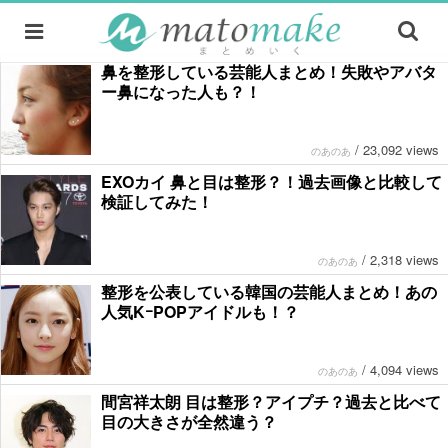
鼻を整形している芸能人まとめ！失敗やアバタ
ー鼻になった人も？！
/
23,092 views
のあのあ
EXOカイ 鼻と目は整形？！過去画像と比較して
検証してみた！
/
2,318 views
のあのあ
整形を公表している韓国の芸能人まとめ！あの
人気KｰPOPアイドルも！？
/
4,094 views
のあのあ
間宮祥太朗 目は整形？アイプチ？過去と比べて
目の大きさが全然違う？