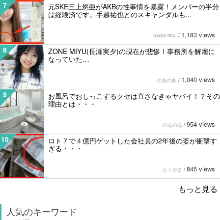
7
元SKE三上悠亜がAKBの性事情を暴露！メンバーの半分
は経験済です。手越祐也とのスキャンダルも...
1,183 views
nagai ritsu
/
8
ZONE MIYU(長瀬実夕)の現在が悲惨！事務所を解雇に
なっていた…
1,040 views
のあのあ
/
9
お風呂でおしっこするクセは直さなきゃヤバイ！？その
理由とは・・・
954 views
のあのあ
/
10
ロト７で４億円ゲットした会社員の2年後の姿が衝撃す
ぎる・・・
845 views
たくやま
/
もっと見る
人気のキーワード