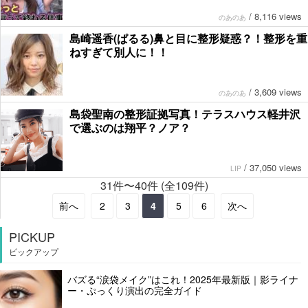
/
8,116 views
のあのあ
島崎遥香(ぱるる)鼻と目に整形疑惑？！整形を重
ねすぎて別人に！！
/
3,609 views
のあのあ
島袋聖南の整形証拠写真！テラスハウス軽井沢
で選ぶのは翔平？ノア？
/
37,050 views
LIP
31件〜40件 (全109件)
前へ
2
3
4
5
6
次へ
PICKUP
ピックアップ
バズる“涙袋メイク”はこれ！2025年最新版｜影ライナ
ー・ぷっくり演出の完全ガイド