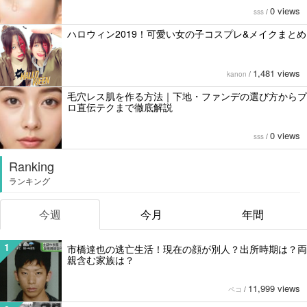
0 views
sss
/
ハロウィン2019！可愛い女の子コスプレ&メイクまとめ
1,481 views
kanon
/
毛穴レス肌を作る方法｜下地・ファンデの選び方からプ
ロ直伝テクまで徹底解説
0 views
sss
/
Ranking
ランキング
今週
今月
年間
1
市橋達也の逃亡生活！現在の顔が別人？出所時期は？両
親含む家族は？
11,999 views
ペコ
/