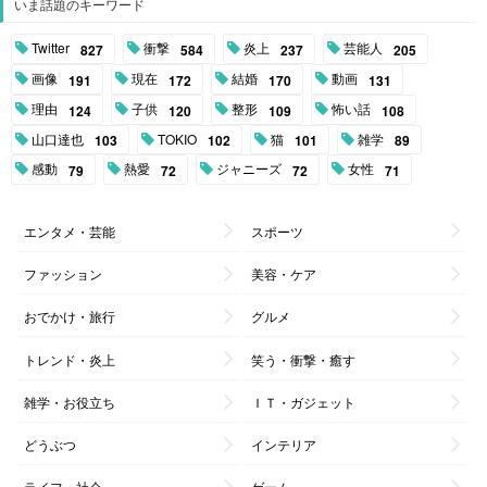
いま話題のキーワード
Twitter
衝撃
炎上
芸能人
827
584
237
205
画像
現在
結婚
動画
191
172
170
131
理由
子供
整形
怖い話
124
120
109
108
山口達也
TOKIO
猫
雑学
103
102
101
89
感動
熱愛
ジャニーズ
女性
79
72
72
71
エンタメ・芸能
スポーツ
ファッション
美容・ケア
おでかけ・旅行
グルメ
トレンド・炎上
笑う・衝撃・癒す
雑学・お役立ち
ＩＴ・ガジェット
どうぶつ
インテリア
ライフ・社会
ゲーム