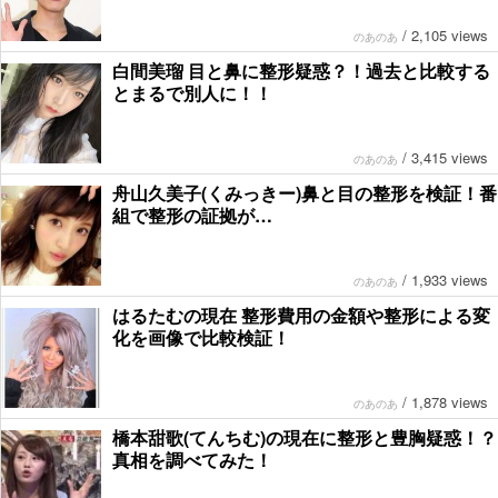
/
2,105 views
のあのあ
白間美瑠 目と鼻に整形疑惑？！過去と比較する
とまるで別人に！！
/
3,415 views
のあのあ
舟山久美子(くみっきー)鼻と目の整形を検証！番
組で整形の証拠が…
/
1,933 views
のあのあ
はるたむの現在 整形費用の金額や整形による変
化を画像で比較検証！
/
1,878 views
のあのあ
橋本甜歌(てんちむ)の現在に整形と豊胸疑惑！？
真相を調べてみた！