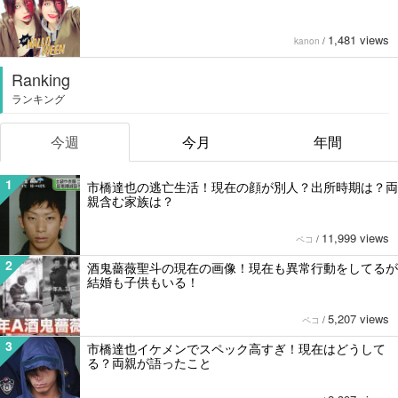
1,481 views
kanon
/
Ranking
ランキング
今週
今月
年間
1
市橋達也の逃亡生活！現在の顔が別人？出所時期は？両
親含む家族は？
11,999 views
ペコ
/
2
酒鬼薔薇聖斗の現在の画像！現在も異常行動をしてるが
結婚も子供もいる！
5,207 views
ペコ
/
3
市橋達也イケメンでスペック高すぎ！現在はどうして
る？両親が語ったこと