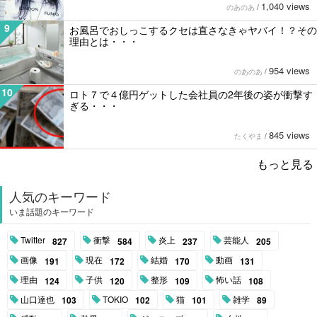
1,040 views
のあのあ
/
9
お風呂でおしっこするクセは直さなきゃヤバイ！？その
理由とは・・・
954 views
のあのあ
/
10
ロト７で４億円ゲットした会社員の2年後の姿が衝撃す
ぎる・・・
845 views
たくやま
/
もっと見る
人気のキーワード
いま話題のキーワード
Twitter
衝撃
炎上
芸能人
827
584
237
205
画像
現在
結婚
動画
191
172
170
131
理由
子供
整形
怖い話
124
120
109
108
山口達也
TOKIO
猫
雑学
103
102
101
89