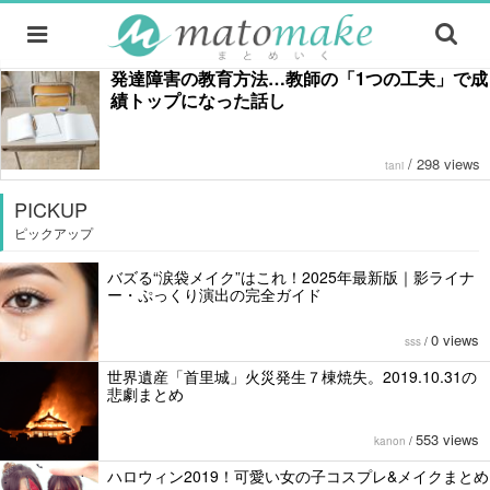
発達障害の教育方法…教師の「1つの工夫」で成
績トップになった話し
/
298 views
tani
PICKUP
ピックアップ
バズる“涙袋メイク”はこれ！2025年最新版｜影ライナ
ー・ぷっくり演出の完全ガイド
0 views
sss
/
世界遺産「首里城」火災発生７棟焼失。2019.10.31の
悲劇まとめ
553 views
kanon
/
ハロウィン2019！可愛い女の子コスプレ&メイクまとめ