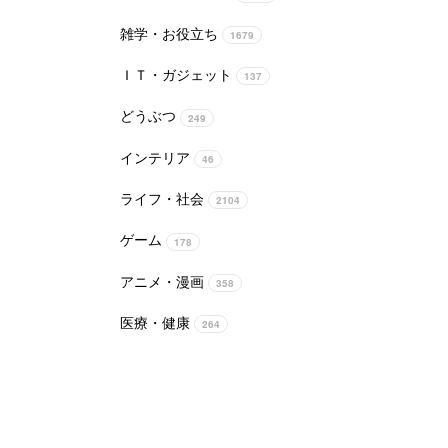
雑学・お役立ち
1679
ＩＴ・ガジェット
137
どうぶつ
249
インテリア
46
ライフ・社会
2104
ゲーム
178
アニメ・漫画
358
医療・健康
264