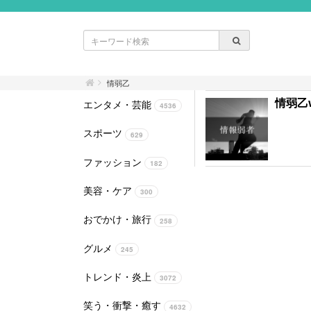
情弱乙
情弱乙
エンタメ・芸能
4536
スポーツ
629
ファッション
182
美容・ケア
300
おでかけ・旅行
258
グルメ
245
トレンド・炎上
3072
笑う・衝撃・癒す
4632