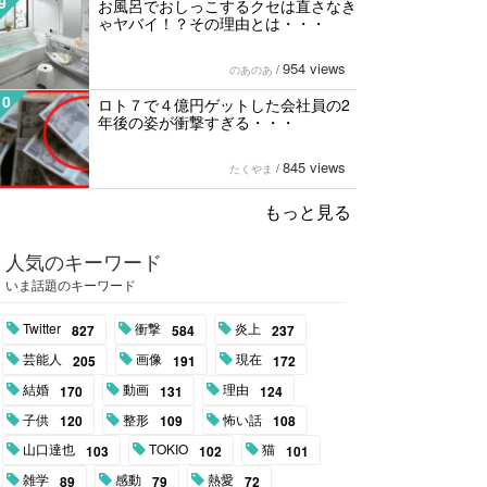
9
お風呂でおしっこするクセは直さなき
ゃヤバイ！？その理由とは・・・
954 views
のあのあ
/
10
ロト７で４億円ゲットした会社員の2
年後の姿が衝撃すぎる・・・
845 views
たくやま
/
もっと見る
人気のキーワード
いま話題のキーワード
Twitter
衝撃
炎上
827
584
237
芸能人
画像
現在
205
191
172
結婚
動画
理由
170
131
124
子供
整形
怖い話
120
109
108
山口達也
TOKIO
猫
103
102
101
雑学
感動
熱愛
89
79
72