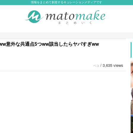
情報をまとめて創造するキュレーションメディアです
ww意外な共通点5つww該当したらヤバすぎww
/
3,635 views
ペコ