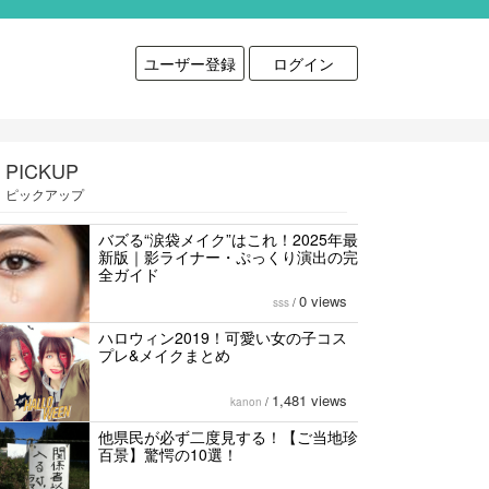
ユーザー登録
ログイン
PICKUP
ピックアップ
バズる“涙袋メイク”はこれ！2025年最
新版｜影ライナー・ぷっくり演出の完
全ガイド
0 views
sss
/
ハロウィン2019！可愛い女の子コス
プレ&メイクまとめ
1,481 views
kanon
/
他県民が必ず二度見する！【ご当地珍
百景】驚愕の10選！