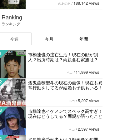
188,142 views
のあのあ
/
Ranking
ランキング
今週
今月
年間
1
市橋達也の逃亡生活！現在の顔が別
人？出所時期は？両親含む家族は？
11,999 views
ペコ
/
2
酒鬼薔薇聖斗の現在の画像！現在も異
常行動をしてるが結婚も子供もいる！
5,207 views
ペコ
/
3
市橋達也イケメンでスペック高すぎ！
現在はどうしてる？両親が語ったこと
2,397 views
ペコ
/
4
平尾龍磨受刑者とは？顔画像や犯罪