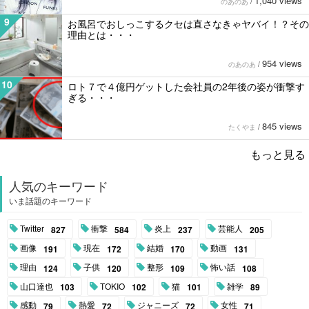
1,040 views
のあのあ
/
9
お風呂でおしっこするクセは直さなきゃヤバイ！？その
理由とは・・・
954 views
のあのあ
/
10
ロト７で４億円ゲットした会社員の2年後の姿が衝撃す
ぎる・・・
845 views
たくやま
/
もっと見る
人気のキーワード
いま話題のキーワード
Twitter
衝撃
炎上
芸能人
827
584
237
205
画像
現在
結婚
動画
191
172
170
131
理由
子供
整形
怖い話
124
120
109
108
山口達也
TOKIO
猫
雑学
103
102
101
89
感動
熱愛
ジャニーズ
女性
79
72
72
71