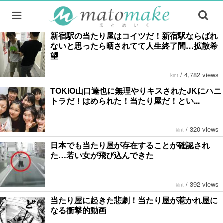
新宿駅の当たり屋はコイツだ！新宿駅ならばれ
ないと思ったら晒されてて人生終了間…拡散希
望
/
4,782 views
kint
TOKIO山口達也に無理やりキスされたJKにハニ
トラだ！はめられた！当たり屋だ！とい...
/
320 views
kint
日本でも当たり屋が存在することが確認され
た…若い女が飛び込んできた
/
392 views
kint
当たり屋に起きた悲劇！当たり屋が惹かれ屋に
なる衝撃的動画