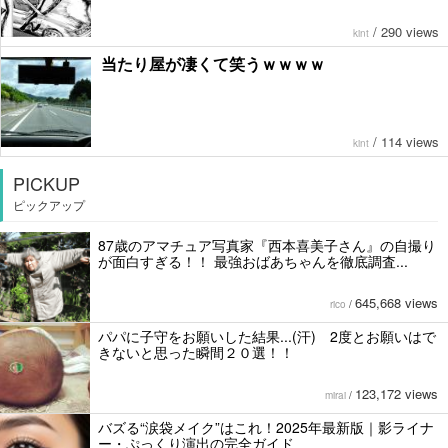
/
290 views
kint
当たり屋が凄くて笑うｗｗｗｗ
/
114 views
kint
PICKUP
ピックアップ
87歳のアマチュア写真家『西本喜美子さん』の自撮り
が面白すぎる！！ 最強おばあちゃんを徹底調査...
645,668 views
rico
/
パパに子守をお願いした結果...(汗) 2度とお願いはで
きないと思った瞬間２０選！！
123,172 views
mirai
/
バズる“涙袋メイク”はこれ！2025年最新版｜影ライナ
ー・ぷっくり演出の完全ガイド