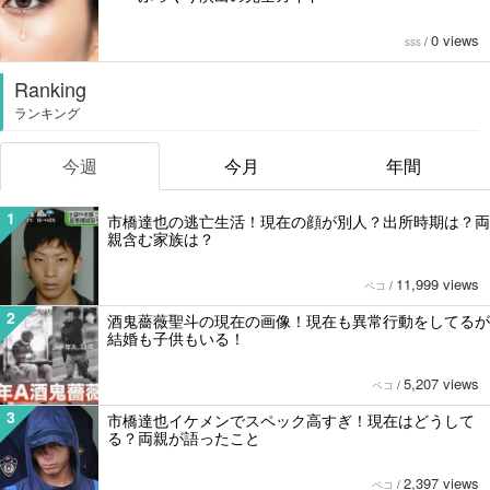
0 views
sss
/
Ranking
ランキング
今週
今月
年間
1
市橋達也の逃亡生活！現在の顔が別人？出所時期は？両
親含む家族は？
11,999 views
ペコ
/
2
酒鬼薔薇聖斗の現在の画像！現在も異常行動をしてるが
結婚も子供もいる！
5,207 views
ペコ
/
3
市橋達也イケメンでスペック高すぎ！現在はどうして
る？両親が語ったこと
2,397 views
ペコ
/